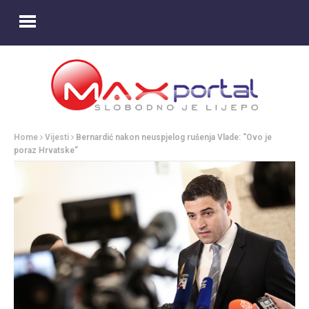
Home
Vijesti
Bernardić nakon neuspjelog rušenja Vlade: “Ovo je
poraz Hrvatske”