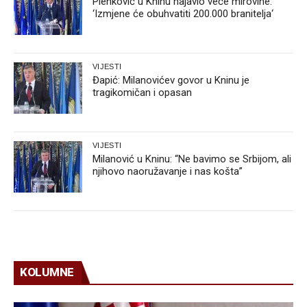
Plenković u Kninu najavio veće mirovine:
‘Izmjene će obuhvatiti 200.000 branitelja‘
VIJESTI
Đapić: Milanovićev govor u Kninu je
tragikomičan i opasan
VIJESTI
Milanović u Kninu: “Ne bavimo se Srbijom, ali
njihovo naoružavanje i nas košta”
KOLUMNE