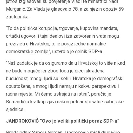
jutros izglasovali su povjerenje Vladi te ministrici Nadi
Murganić. Za Vladu je glasovalo 78, a za njezin opoziv 59
zastupnika.
“To da politička korupcija, trgovanje, kupovina mandata,
ortački ugovori i tajni dealovi iza zatvorenih vrata mogu
preživjeti u Hrvatskoj, to je poraz jedne normalne
demokratske zemlje”, ustvrdio je čelnik SDP-a.
“Naš zadatak je da osiguramo da u Hrvatskoj to više nikad
ne bude moguće jer zbog toga je djeci ukradena
budućnost, mnogi ljudi su iselili, Hrvatska je demografski
opustošena, a mnogi ljudi nemaju nikakvu perspektivu i
radna mjesta. Mi ćemo ustrajati na istini”, poručio je
Bernardić u kratkoj izjavi nakon petnaestosatne saborske
sjednice.
JANDROKOVIĆ “Ovo je veliki politički poraz SDP-a”
Predsjednik Sabora Gordan Jandroković misli drugačije.