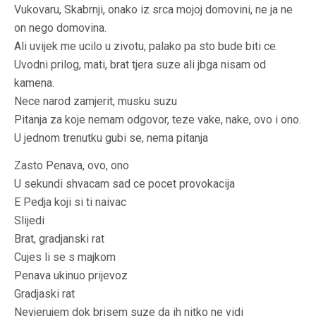
Vukovaru, Skabrnji, onako iz srca mojoj domovini, ne ja ne
on nego domovina.
Ali uvijek me ucilo u zivotu, palako pa sto bude biti ce.
Uvodni prilog, mati, brat tjera suze ali jbga nisam od
kamena.
Nece narod zamjerit, musku suzu
Pitanja za koje nemam odgovor, teze vake, nake, ovo i ono.
U jednom trenutku gubi se, nema pitanja
Zasto Penava, ovo, ono
U sekundi shvacam sad ce pocet provokacija
E Pedja koji si ti naivac
Slijedi
Brat, gradjanski rat
Cujes li se s majkom
Penava ukinuo prijevoz
Gradjaski rat
Nevjerujem dok brisem suze da ih nitko ne vidi