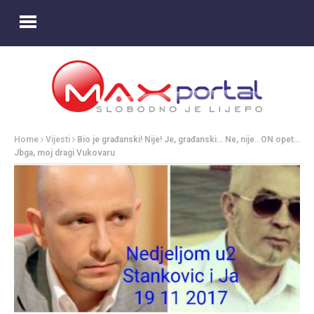
Home
Vijesti
Bio je građanski! Nije! Je, građanski… Ne, nije.. ON opet…
Jbga, moj dragi Vukovaru