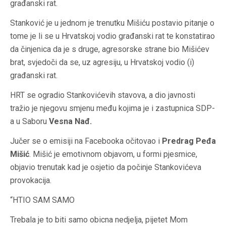
građanski rat.
Stanković je u jednom je trenutku Mišiću postavio pitanje o
tome je li se u Hrvatskoj vodio građanski rat te konstatirao
da činjenica da je s druge, agresorske strane bio Mišićev
brat, svjedoči da se, uz agresiju, u Hrvatskoj vodio (i)
građanski rat.
HRT se ogradio Stankovićevih stavova, a dio javnosti
tražio je njegovu smjenu među kojima je i zastupnica SDP-
a u Saboru
Vesna Nađ.
Jučer se o emisiji na Facebooka očitovao i
Predrag Peđa
Mišić
. Mišić je emotivnom objavom, u formi pjesmice,
objavio trenutak kad je osjetio da počinje Stankovićeva
provokacija.
“HTIO SAM SAMO
Trebala je to biti samo obicna nedjelja, pijetet Mom