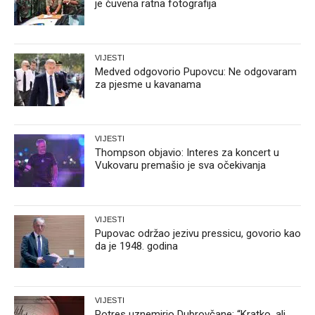
je čuvena ratna fotografija
VIJESTI
Medved odgovorio Pupovcu: Ne odgovaram
za pjesme u kavanama
VIJESTI
Thompson objavio: Interes za koncert u
Vukovaru premašio je sva očekivanja
VIJESTI
Pupovac održao jezivu pressicu, govorio kao
da je 1948. godina
VIJESTI
Potres uznemirio Dubrovčane: “Kratko, ali