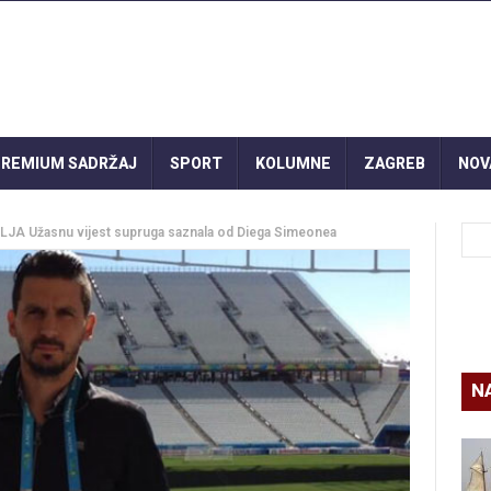
REMIUM SADRŽAJ
SPORT
KOLUMNE
ZAGREB
NOV
 Užasnu vijest supruga saznala od Diega Simeonea
N