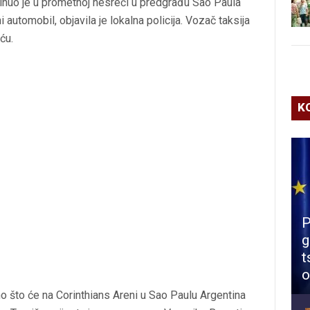
inuo je u prometnoj nesreći u predgrađu Sao Paula
 automobil, objavila je lokalna policija. Vozač taksija
eću.
K
P
g
t
o
o što će na Corinthians Areni u Sao Paulu Argentina