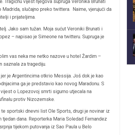
. Tragičnu vijest njegova supruga Veronika Brunati
 Madrida, slučajno preko twittera. Naime, vjerujući da
lji i prijateljima.
atelj. Jako sam tužan. Moja sućut Veroniki Brunati i
 Lopez – napisao je Simeone na twitteru. Supruga je
olim vas neka me netko nazove u hotel Žardim –
n saznala za tragediju.
 jer je Argentincima otkrio Messija. Još dok je kao
arodnjacima ga je predstavio kao novog Maradonu. S
 vijest o Lopezovoj smrti sigurno utjecala na
lufinalu protiv Nizozemske.
 te sportski dnevni list Ole Sports, drugi je novinar iz
jih tjedan dana. Reporterka Maria Soledad Fernandez
srpnja tijekom putovanja iz Sao Paula u Belo