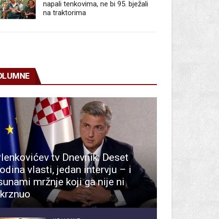
napali tenkovima, ne bi 95. bježali
na traktorima
OLUMNE
lenkovićev tv Dnevnik: Deset
odina vlasti, jedan intervju – i
sunami mržnje koji ga nije ni
krznuo