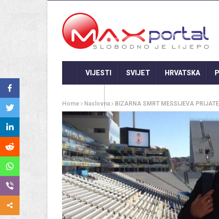
VIJESTI
SVIJET
HRVATSKA
P
GASTRO
Home
Naslovna
BIZARNA SMRT MESSIJEVA PRIJATELJA