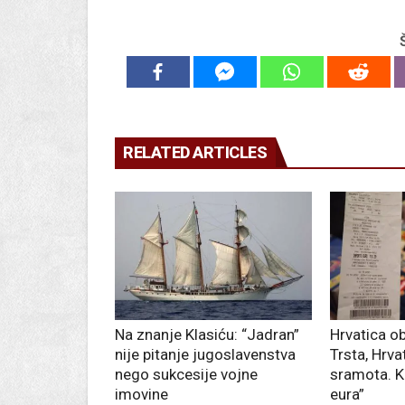
RELATED ARTICLES
Na znanje Klasiću: “Jadran”
Hrvatica ob
nije pitanje jugoslavenstva
Trsta, Hrva
nego sukcesije vojne
sramota. K
imovine
eura”