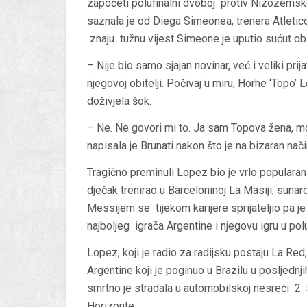
započeti polufinalni dvoboj protiv Nizozemske
saznala je od Diega Simeonea, trenera Atletico
znaju tužnu vijest Simeone je uputio sućut obite
– Nije bio samo sjajan novinar, već i veliki prij
njegovoj obitelji. Počivaj u miru, Horhe ‘Topo’
doživjela šok.
– Ne. Ne govori mi to. Ja sam Topova žena, m
napisala je Brunati nakon što je na bizaran nači
Tragično preminuli Lopez bio je vrlo popularan
dječak trenirao u Barceloninoj La Masiji, sun
Messijem se tijekom karijere sprijateljio pa je
najboljeg igrača Argentine i njegovu igru u po
Lopez, koji je radio za radijsku postaju La Red,
Argentine koji je poginuo u Brazilu u posljedn
smrtno je stradala u automobilskoj nesreći 2. 
Horizonte.