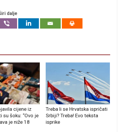
Širi dalje
javila cijene iz
Treba li se Hrvatska ispričati
ti su šoku: “Ovo je
Srbiji? Treba! Evo teksta
ava je niže 18
isprike