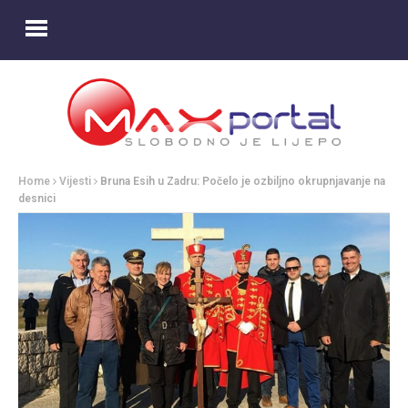
Home
Vijesti
Bruna Esih u Zadru: Počelo je ozbiljno okrupnjavanje na
desnici