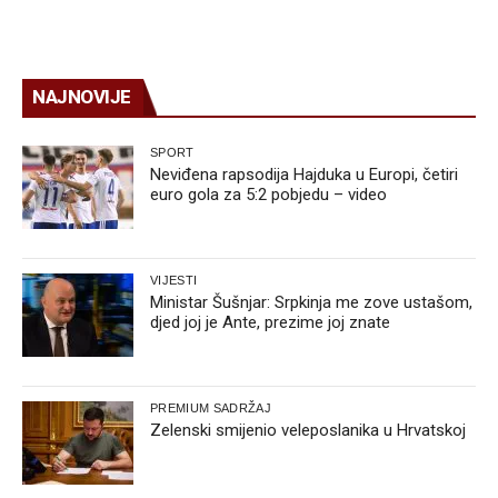
NAJNOVIJE
SPORT
Neviđena rapsodija Hajduka u Europi, četiri
euro gola za 5:2 pobjedu – video
VIJESTI
Ministar Šušnjar: Srpkinja me zove ustašom,
djed joj je Ante, prezime joj znate
PREMIUM SADRŽAJ
Zelenski smijenio veleposlanika u Hrvatskoj