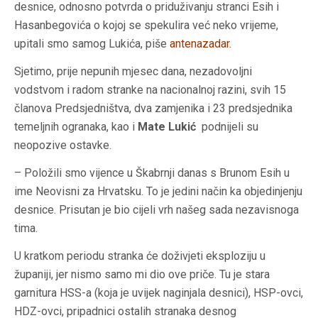
desnice, odnosno potvrda o priduživanju stranci Esih i
Hasanbegovića o kojoj se spekulira već neko vrijeme,
upitali smo samog Lukića, piše
antenazadar.
Sjetimo, prije nepunih mjesec dana, nezadovoljni
vodstvom i radom stranke na nacionalnoj razini, svih 15
članova Predsjedništva, dva zamjenika i 23 predsjednika
temeljnih ogranaka, kao i
Mate Lukić
podnijeli su
neopozive ostavke.
–
Položili smo vijence u Škabrnji danas s Brunom Esih u
ime Neovisni za Hrvatsku. To je jedini način ka objedinjenju
desnice. Prisutan je bio cijeli vrh našeg sada nezavisnoga
tima.
U kratkom periodu stranka će doživjeti eksploziju u
županiji, jer nismo samo mi dio ove priče. Tu je stara
garnitura HSS-a (koja je uvijek naginjala desnici), HSP-ovci,
HDZ-ovci, pripadnici ostalih stranaka desnog