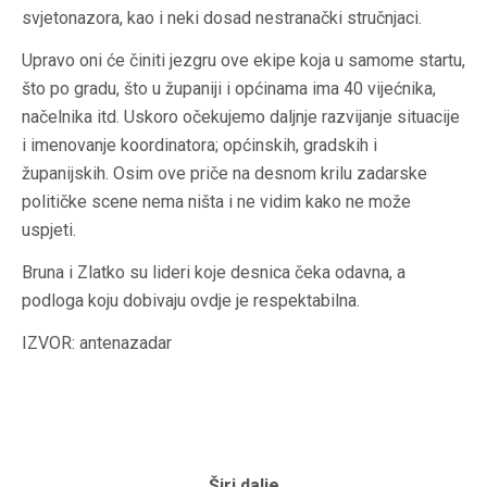
svjetonazora, kao i neki dosad nestranački stručnjaci.
Upravo oni će činiti jezgru ove ekipe koja u samome startu,
što po gradu, što u županiji i općinama ima 40 vijećnika,
načelnika itd. Uskoro očekujemo daljnje razvijanje situacije
i imenovanje koordinatora; općinskih, gradskih i
županijskih. Osim ove priče na desnom krilu zadarske
političke scene nema ništa i ne vidim kako ne može
uspjeti.
Bruna i Zlatko su lideri koje desnica čeka odavna, a
podloga koju dobivaju ovdje je respektabilna.
IZVOR: antenazadar
Širi dalje