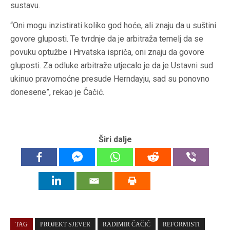
sustavu.
“Oni mogu inzistirati koliko god hoće, ali znaju da u suštini
govore gluposti. Te tvrdnje da je arbitraža temelj da se
povuku optužbe i Hrvatska ispriča, oni znaju da govore
gluposti. Za odluke arbitraže utjecalo je da je Ustavni sud
ukinuo pravomoćne presude Herndayju, sad su ponovno
donesene”, rekao je Čačić.
Širi dalje
TAG
PROJEKT SJEVER
RADIMIR ČAČIĆ
REFORMISTI