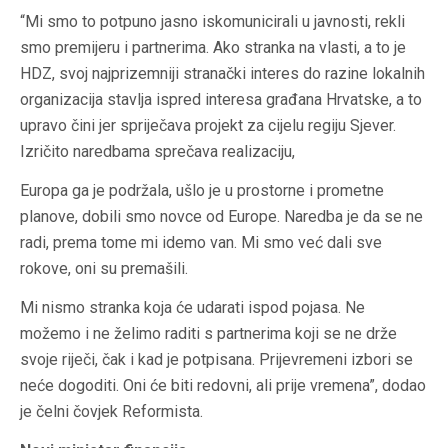
“Mi smo to potpuno jasno iskomunicirali u javnosti, rekli
smo premijeru i partnerima. Ako stranka na vlasti, a to je
HDZ, svoj najprizemniji stranački interes do razine lokalnih
organizacija stavlja ispred interesa građana Hrvatske, a to
upravo čini jer spriječava projekt za cijelu regiju Sjever.
Izričito naredbama sprečava realizaciju,
Europa ga je podržala, ušlo je u prostorne i prometne
planove, dobili smo novce od Europe. Naredba je da se ne
radi, prema tome mi idemo van. Mi smo već dali sve
rokove, oni su premašili.
Mi nismo stranka koja će udarati ispod pojasa. Ne
možemo i ne želimo raditi s partnerima koji se ne drže
svoje riječi, čak i kad je potpisana. Prijevremeni izbori se
neće dogoditi. Oni će biti redovni, ali prije vremena”, dodao
je čelni čovjek Reformista.