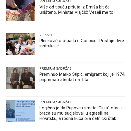
PREMIUM SADRŽAJ
Više od tisuću pršuta iz Drniša bit će
uništeno. Ministar Vlajčić: Veseli me to!
VIJESTI
Plenković o otpadu u Gospiću: ‘Postoje dvije
instrukcije’
PREMIUM SADRŽAJ
Preminuo Marko Stipić, emigrant koji je 1974.
pripremao atentat na Tita
PREMIUM SADRŽAJ
Logično je da Pupovcu smeta ‘Oluja’: otac i
braća su mu sudjelovali u agresiji na
Hrvatsku, a rodna kuća bila četnički štab!