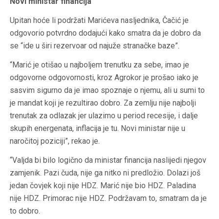
Novi ministar financija
Upitan hoće li podržati Marićeva nasljednika, Čačić je
odgovorio potvrdno dodajući kako smatra da je dobro da
se “ide u širi rezervoar od najuže stranačke baze”.
“Marić je otišao u najboljem trenutku za sebe, imao je
odgovorne odgovornosti, kroz Agrokor je prošao iako je
sasvim sigurno da je imao spoznaje o njemu, ali u sumi to
je mandat koji je rezultirao dobro. Za zemlju nije najbolji
trenutak za odlazak jer ulazimo u period recesije, i dalje
skupih energenata, inflacija je tu. Novi ministar nije u
naročitoj poziciji”, rekao je.
“Valjda bi bilo logično da ministar financija naslijedi njegov
zamjenik. Pazi čuda, nije ga nitko ni predložio. Dolazi još
jedan čovjek koji nije HDZ. Marić nije bio HDZ. Paladina
nije HDZ. Primorac nije HDZ. Podržavam to, smatram da je
to dobro.