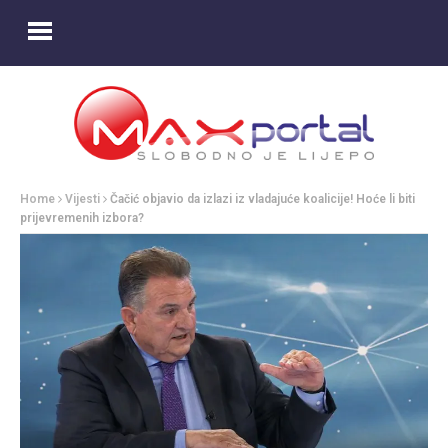
Home
Vijesti
Čačić objavio da izlazi iz vladajuće koalicije! Hoće li biti
prijevremenih izbora?