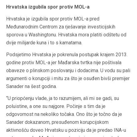
Hrvatska izgubila spor protiv MOL-a
Hrvatska je izgubila spor protiv MOL-a pred
Međunarodnim Centrom za rješavanje investicijskih
sporova u Washingtonu. Hrvatska mora platiti odštetu od
dvije milijarde kuna i to s kamatama.
Podsjetimo Hrvatska je pokrenula postupak krajem 2013.
godine protiv MOL-a jer Mađarska tvrtka nije poštivala
obaveze o plinskom poslovanju i dodacima. U vodu su pali
argumenti o korupciji i mitu za što je osuđen bivši premijer
Sanader na šest godina.
“U priopćenju vlade, ja to razumijem, ali mi se gadi, su
poluistine, a one su najgore. Počinje s tim da je
odgovornost na nekoliko točaka. Ono što je točno da je
Sanader dokazanom, presuđenom korupcijskom
aktivnošću doveo Hrvatsku u poziciju da je predao INA-u