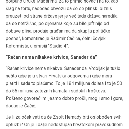
potpuno u ruke Mađarima, za to primio novac i na to, kao
šlag na tortu, nadodao obvezu da će se plinski biznis
preuzeti od strane države jer je već tada država naredila
da se netržišno, po cijenama koje su bile jeftinije od
dobave plina, prodaje građanima da skuplja političke
poene”, komentirao je Radimir Čačića, čelni čovjek
Reformista, u emisiji “Studio 4”.
“Račan nema nikakve krivice, Sanader da”
“Račan krivice nema nikakve. Sanader da, Vrdoljak je tužio
nešto gdje je u stvari Hrvatska odgovorna i gdje mora
platiti i sada to plaćamo. To je 184 milijuna dolara i to je 50
do 55 milijuna zateznih kamata i sudskih troškova.
Pošteno govoreći mi jesmo dobro prošli, mogli smo i gore,
dodao je Čačić.
Je li za očekivati da će Zsolt Hernady biti oslobođen svih
optužbi? On je i dalje nedostupan hrvatskom pravosudnom