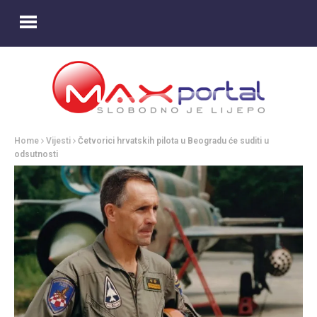
Home
Vijesti
Četvorici hrvatskih pilota u Beogradu će suditi u
odsutnosti