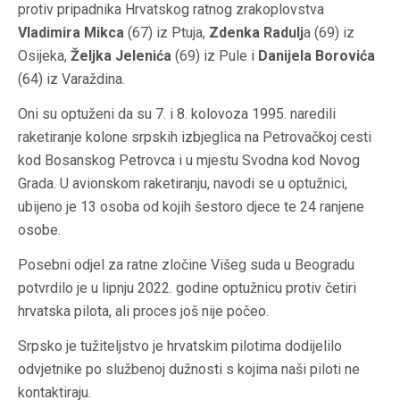
protiv pripadnika Hrvatskog ratnog zrakoplovstva
Vladimira Mikca
(67) iz Ptuja,
Zdenka Radulj
a (69) iz
Osijeka,
Željka Jelenića
(69) iz Pule i
Danijela Borovića
(64) iz Varaždina.
Oni su optuženi da su 7. i 8. kolovoza 1995. naredili
raketiranje kolone srpskih izbjeglica na Petrovačkoj cesti
kod Bosanskog Petrovca i u mjestu Svodna kod Novog
Grada. U avionskom raketiranju, navodi se u optužnici,
ubijeno je 13 osoba od kojih šestoro djece te 24 ranjene
osobe.
Posebni odjel za ratne zločine Višeg suda u Beogradu
potvrdilo je u lipnju 2022. godine optužnicu protiv četiri
hrvatska pilota, ali proces još nije počeo.
Srpsko je tužiteljstvo je hrvatskim pilotima dodijelilo
odvjetnike po službenoj dužnosti s kojima naši piloti ne
kontaktiraju.