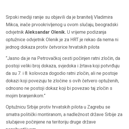
Srpski mediji ranije su objavili da je branitelj Vladimira
Mikca, inače prvookrivljenog u ovom slučaju, beogradski
odvjetnik
Aleksandar Olenik.
U vrijeme podizanja
optužnice odvjetnik Olenik je za HRT je rekao da nema ni
jednog dokaza protiv četvorice hrvatskih pilota
“Jasno da je na Petrovačkoj cesti počinjen ratni zločin, da
postoji veliki broj dokaza, svjedoka i žrtava koji potvrđuju
da su 7. i 8. kolovoza dogodio ratni zločin, ali ne postoje
dokazi koji povezuju te zločine s ovih četvero optuženih,
odnosno ne postoji dokaz koji bi povezao taj zločin s
mojim branjenikom.”
Optužnicu Srbije protiv hrvatskih pilota u Zagrebu se
smatra politički montiranom, a nadležnost države Srbije za
slučajeve počinjene na teritoriju druge države