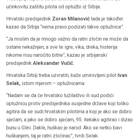
učinkovitu zaštitu pilota od optužbi iz Srbije.
Hrvatski predsjednik
Zoran Milanović
tada je također
kazao da Srbija “nema pravo podizati takve optužnice”.
“Ja mislim da je mnogo važno da ratni zločin ne može da
ostane nekažnjen, a sve te igre, vika, dreka, histerija
nikome nisu naročito bitne”, kazao je srbijanski
predsjednik
Aleksandar Vučić.
Hrvatska Srbiji treba uzvratiti, kaže umirovljeni pilot
Ivan
Selak,
istom mjerom – optužnicama.
“Nadam se da će hrvatsko tužilaštvo ili sud podići
optužnicu protiv predsjednika susjedne države koji toliko
agitira da se sudi hrvatskim pilotima a koji je ako se dobro
sjećam, a jako se dobro sjećam, 95. itekako agitirao i dizao
bunu u Glini. Dakle, huškao je narod. Ako se netko bavi
huškanjem, taj je ratni zločinac”, tvrdi Selak.