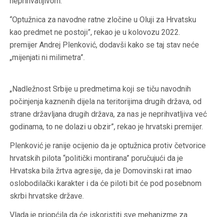
neprihvatljivom.
“Optužnica za navodne ratne zločine u Oluji za Hrvatsku
kao predmet ne postoji”, rekao je u kolovozu 2022.
premijer Andrej Plenković, dodavši kako se taj stav neće
„mijenjati ni milimetra”.
„Nadležnost Srbije u predmetima koji se tiču navodnih
počinjenja kaznenih dijela na teritorijima drugih država, od
strane državljana drugih država, za nas je neprihvatljiva već
godinama, to ne dolazi u obzir”, rekao je hrvatski premijer.
Plenković je ranije ocijenio da je optužnica protiv četvorice
hrvatskih pilota “politički montirana” poručujući da je
Hrvatska bila žrtva agresije, da je Domovinski rat imao
oslobodilački karakter i da će piloti bit će pod posebnom
skrbi hrvatske države.
Vlada je priopćila da će iskoristiti sve mehanizme za