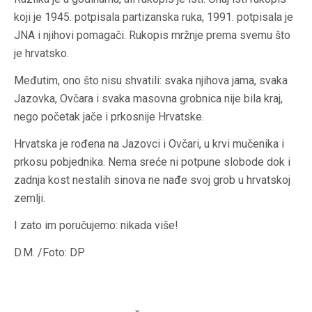
koji je 1945. potpisala partizanska ruka, 1991. potpisala je
JNA i njihovi pomagači. Rukopis mržnje prema svemu što
je hrvatsko.
Međutim, ono što nisu shvatili: svaka njihova jama, svaka
Jazovka, Ovčara i svaka masovna grobnica nije bila kraj,
nego početak jače i prkosnije Hrvatske.
Hrvatska je rođena na Jazovci i Ovčari, u krvi mučenika i
prkosu pobjednika. Nema sreće ni potpune slobode dok i
zadnja kost nestalih sinova ne nađe svoj grob u hrvatskoj
zemlji.
I zato im poručujemo: nikada više!
D.M. /Foto: DP