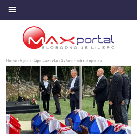
Home
Vijesti
Ćipe: Jazovka i Ovčara – isti rukopis zla