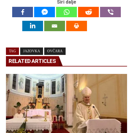
Širi dalje
TAG
JAZOVKA
OVČARA
RELATED ARTICLES