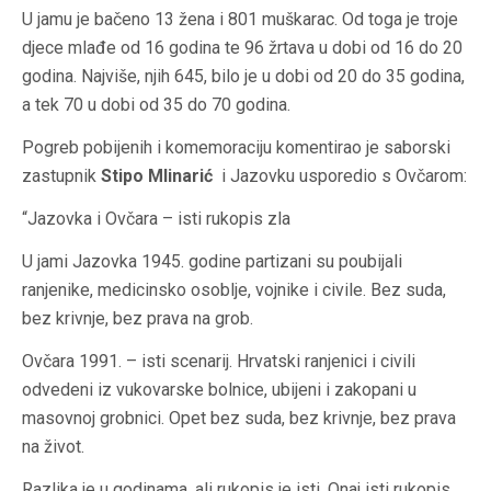
U jamu je bačeno 13 žena i 801 muškarac. Od toga je troje
djece mlađe od 16 godina te 96 žrtava u dobi od 16 do 20
godina. Najviše, njih 645, bilo je u dobi od 20 do 35 godina,
a tek 70 u dobi od 35 do 70 godina.
Pogreb pobijenih i komemoraciju komentirao je saborski
zastupnik
Stipo Mlinarić
i Jazovku usporedio s Ovčarom:
“Jazovka i Ovčara – isti rukopis zla
U jami Jazovka 1945. godine partizani su poubijali
ranjenike, medicinsko osoblje, vojnike i civile. Bez suda,
bez krivnje, bez prava na grob.
Ovčara 1991. – isti scenarij. Hrvatski ranjenici i civili
odvedeni iz vukovarske bolnice, ubijeni i zakopani u
masovnoj grobnici. Opet bez suda, bez krivnje, bez prava
na život.
Razlika je u godinama, ali rukopis je isti. Onaj isti rukopis