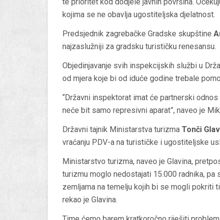
te prioritet kod dodjele javnih površina. Očeku
kojima se ne obavlja ugostiteljska djelatnost.
Predsjednik zagrebačke Gradske skupštine
A
najzaslužniji za gradsku turističku renesansu.
Objedinjavanje svih inspekcijskih službi u Drža
od mjera koje bi od iduće godine trebale pomoć
“Državni inspektorat imat će partnerski odnos 
neće bit samo represivni aparat”, naveo je Miku
Državni tajnik Ministarstva turizma
Tonči Glav
vraćanju PDV-a na turističke i ugostiteljske u
Ministarstvo turizma, naveo je Glavina, pretpo
turizmu moglo nedostajati 15.000 radnika, pa s
zemljama na temelju kojih bi se mogli pokriti ti
rekao je Glavina.
Time ćemo barem kratkoročno riješiti problem