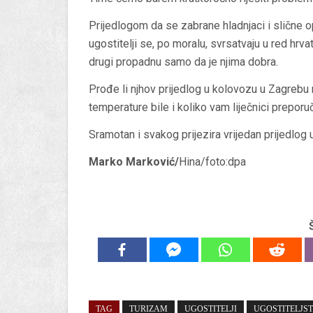
Prijedlogom da se zabrane hladnjaci i slične o
ugostitelji se, po moralu, svrsatvaju u red hrv
drugi propadnu samo da je njima dobra.
Prođe li njhov prijedlog u kolovozu u Zagrebu
temperature bile i koliko vam liječnici preporuč
Sramotan i svakog prijezira vrijedan prijedlog 
Marko Marković/
Hina/foto:dpa
TAG
TURIZAM
UGOSTITELJI
UGOSTITELJS