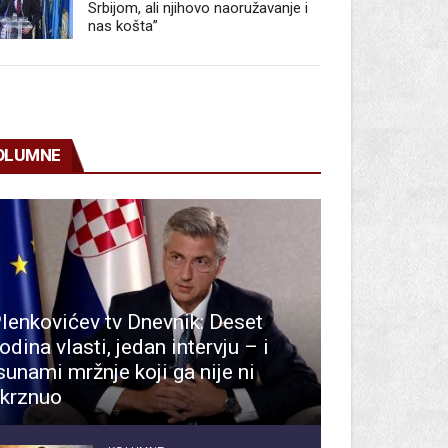
Srbijom, ali njihovo naoružavanje i
nas košta”
OLUMNE
lenkovićev tv Dnevnik: Deset
odina vlasti, jedan intervju – i
sunami mržnje koji ga nije ni
krznuo