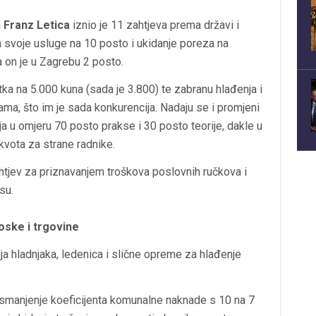
a
Franz Letica
iznio je 11 zahtjeva prema državi i
 svoje usluge na 10 posto i ukidanje poreza na
 a on je u Zagrebu 2 posto.
a na 5.000 kuna (sada je 3.800) te zabranu hlađenja i
nama, što im je sada konkurencija. Nadaju se i promjeni
a u omjeru 70 posto prakse i 30 posto teorije, dakle u
kvota za strane radnike.
ahtjev za priznavanjem troškova poslovnih ručkova i
su.
oske i trgovine
ja hladnjaka, ledenica i slične opreme za hlađenje
smanjenje koeficijenta komunalne naknade s 10 na 7