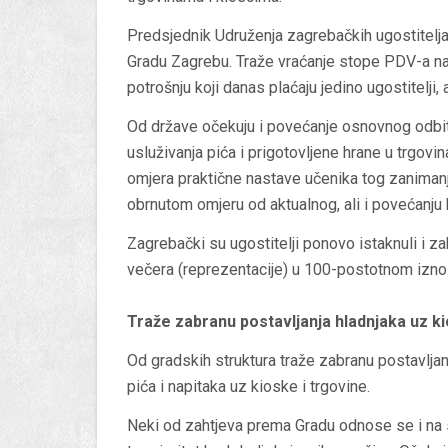
Predsjednik Udruženja zagrebačkih ugostitelj
Gradu Zagrebu. Traže vraćanje stope PDV-a na
potrošnju koji danas plaćaju jedino ugostitelji,
Od države očekuju i povećanje osnovnog odbitk
usluživanja pića i prigotovljene hrane u trgovi
omjera praktične nastave učenika tog zanimanj
obrnutom omjeru od aktualnog, ali i povećanju 
Zagrebački su ugostitelji ponovo istaknuli i z
večera (reprezentacije) u 100-postotnom izno
Traže zabranu postavljanja hladnjaka uz ki
Od gradskih struktura traže zabranu postavljan
pića i napitaka uz kioske i trgovine.
Neki od zahtjeva prema Gradu odnose se i na 