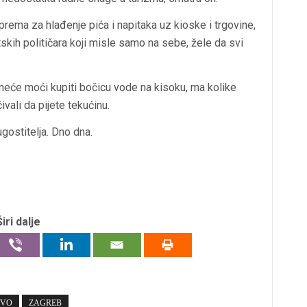
prema za hlađenje pića i napitaka uz kioske i trgovine,
atskih političara koji misle samo na sebe, žele da svi
 neće moći kupiti bočicu vode na kisoku, ma kolike
ivali da pijete tekućinu.
ugostitelja. Dno dna.
Širi dalje
TVO
ZAGREB