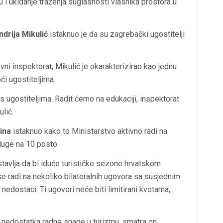
ju i ukidanje traženja suglasnosti vlasnika prostora u
ndrija Mikulić
istaknuo je da su zagrebački ugostitelji
vni inspektorat, Mikulić je okarakterizirao kao jednu
i ugostiteljima.
s ugostiteljima. Radit ćemo na edukaciji, inspektorat
lić.
ina
istaknuo kako to Ministarstvo aktivno radi na
sluge na 10 posto.
stavlja da bi iduće turističke sezone hrvatskom
e radi na nekoliko bilateralnih ugovora sa susjednim
 nedostaci. Ti ugovori neće biti limitirani kvotama,
 nedostatka radne snage u turizmu, smatra on.