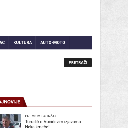
AC
KULTURA
AUTO-MOTO
AJNOVIJE
PREMIUM SADRŽAJ
Turudić o Vučićevim izjavama:
Neka kmeče!