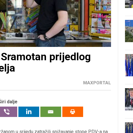
Sramotan prijedlog
elja
MAXPORTAL
Širi dalje
žanom u srijedu zatražili snižavanje stope PDV-a na