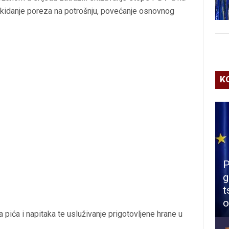
 ukidanje poreza na potrošnju, povećanje osnovnog
K
P
g
t
o
ja pića i napitaka te usluživanje prigotovljene hrane u