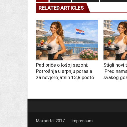
RELATED ARTICLES
Pad priče o lošoj sezoni:
Stigli novi 
Potrošnja u srpnju porasla
‘Pred nama
za nevjerojatnih 13,8 posto
svakog gos
Maxportal 2017
Impressum