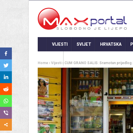
VIJESTI
SVIJET
HRVATSKA
P
GASTRO
Home
Vijesti
CUM GRANO SALIS: Sramotan prijedlog z