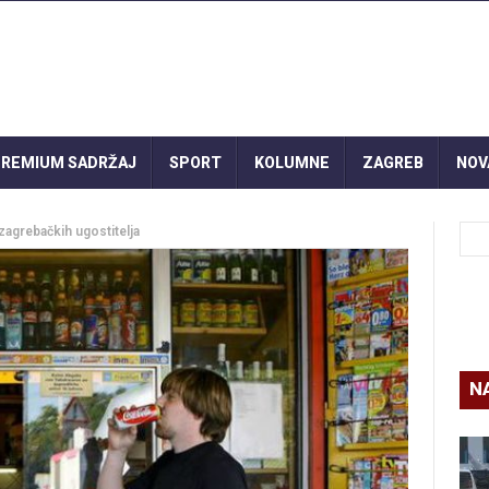
REMIUM SADRŽAJ
SPORT
KOLUMNE
ZAGREB
NOV
agrebačkih ugostitelja
N