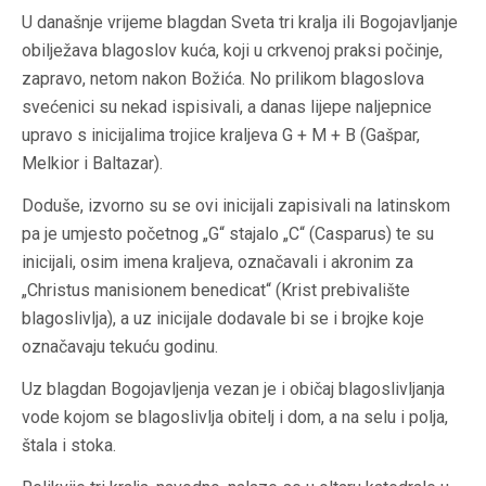
U današnje vrijeme blagdan Sveta tri kralja ili Bogojavljanje
obilježava blagoslov kuća, koji u crkvenoj praksi počinje,
zapravo, netom nakon Božića. No prilikom blagoslova
svećenici su nekad ispisivali, a danas lijepe naljepnice
upravo s inicijalima trojice kraljeva G + M + B (Gašpar,
Melkior i Baltazar).
Doduše, izvorno su se ovi inicijali zapisivali na latinskom
pa je umjesto početnog „G“ stajalo „C“ (Casparus) te su
inicijali, osim imena kraljeva, označavali i akronim za
„Christus manisionem benedicat“ (Krist prebivalište
blagoslivlja), a uz inicijale dodavale bi se i brojke koje
označavaju tekuću godinu.
Uz blagdan Bogojavljenja vezan je i običaj blagoslivljanja
vode kojom se blagoslivlja obitelj i dom, a na selu i polja,
štala i stoka.