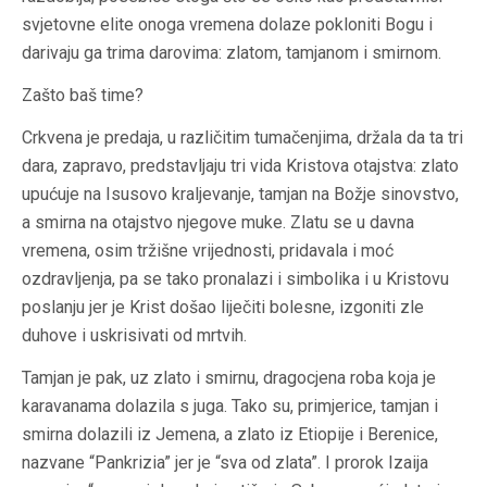
svjetovne elite onoga vremena dolaze pokloniti Bogu i
darivaju ga trima darovima: zlatom, tamjanom i smirnom.
Zašto baš time?
Crkvena je predaja, u različitim tumačenjima, držala da ta tri
dara, zapravo, predstavljaju tri vida Kristova otajstva: zlato
upućuje na Isusovo kraljevanje, tamjan na Božje sinovstvo,
a smirna na otajstvo njegove muke. Zlatu se u davna
vremena, osim tržišne vrijednosti, pridavala i moć
ozdravljenja, pa se tako pronalazi i simbolika i u Kristovu
poslanju jer je Krist došao liječiti bolesne, izgoniti zle
duhove i uskrisivati od mrtvih.
Tamjan je pak, uz zlato i smirnu, dragocjena roba koja je
karavanama dolazila s juga. Tako su, primjerice, tamjan i
smirna dolazili iz Jemena, a zlato iz Etiopije i Berenice,
nazvane “Pankrizia” jer je “sva od zlata”. I prorok Izaija