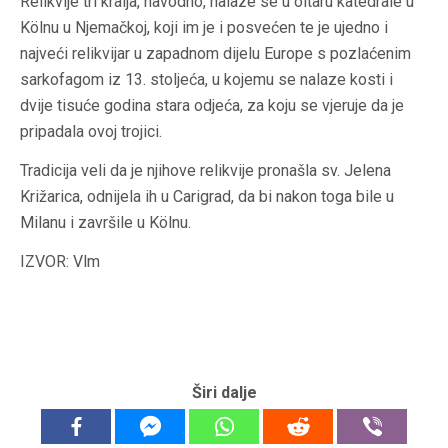
Relikvije tri kralja, navodno, nalaze se u oltaru katedrale u
Kölnu u Njemačkoj, koji im je i posvećen te je ujedno i
najveći relikvijar u zapadnom dijelu Europe s pozlaćenim
sarkofagom iz 13. stoljeća, u kojemu se nalaze kosti i
dvije tisuće godina stara odjeća, za koju se vjeruje da je
pripadala ovoj trojici.
Tradicija veli da je njihove relikvije pronašla sv. Jelena
Križarica, odnijela ih u Carigrad, da bi nakon toga bile u
Milanu i završile u Kölnu.
IZVOR: Vlm
Širi dalje