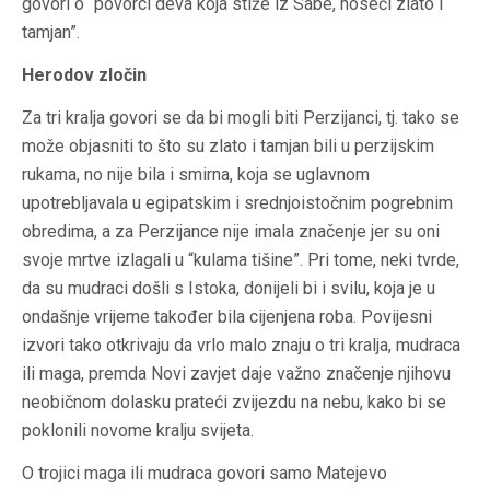
govori o “povorci deva koja stiže iz Sabe, noseći zlato i
tamjan”.
Herodov zločin
Za tri kralja govori se da bi mogli biti Perzijanci, tj. tako se
može objasniti to što su zlato i tamjan bili u perzijskim
rukama, no nije bila i smirna, koja se uglavnom
upotrebljavala u egipatskim i srednjoistočnim pogrebnim
obredima, a za Perzijance nije imala značenje jer su oni
svoje mrtve izlagali u “kulama tišine”. Pri tome, neki tvrde,
da su mudraci došli s Istoka, donijeli bi i svilu, koja je u
ondašnje vrijeme također bila cijenjena roba. Povijesni
izvori tako otkrivaju da vrlo malo znaju o tri kralja, mudraca
ili maga, premda Novi zavjet daje važno značenje njihovu
neobičnom dolasku prateći zvijezdu na nebu, kako bi se
poklonili novome kralju svijeta.
O trojici maga ili mudraca govori samo Matejevo