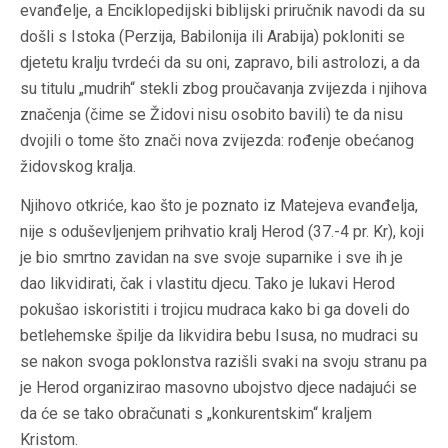
evanđelje, a Enciklopedijski biblijski priručnik navodi da su
došli s Istoka (Perzija, Babilonija ili Arabija) pokloniti se
djetetu kralju tvrdeći da su oni, zapravo, bili astrolozi, a da
su titulu „mudrih“ stekli zbog proučavanja zvijezda i njihova
značenja (čime se Židovi nisu osobito bavili) te da nisu
dvojili o tome što znači nova zvijezda: rođenje obećanog
židovskog kralja.
Njihovo otkriće, kao što je poznato iz Matejeva evanđelja,
nije s oduševljenjem prihvatio kralj Herod (37.-4 pr. Kr), koji
je bio smrtno zavidan na sve svoje suparnike i sve ih je
dao likvidirati, čak i vlastitu djecu. Tako je lukavi Herod
pokušao iskoristiti i trojicu mudraca kako bi ga doveli do
betlehemske špilje da likvidira bebu Isusa, no mudraci su
se nakon svoga poklonstva razišli svaki na svoju stranu pa
je Herod organizirao masovno ubojstvo djece nadajući se
da će se tako obračunati s „konkurentskim“ kraljem
Kristom.