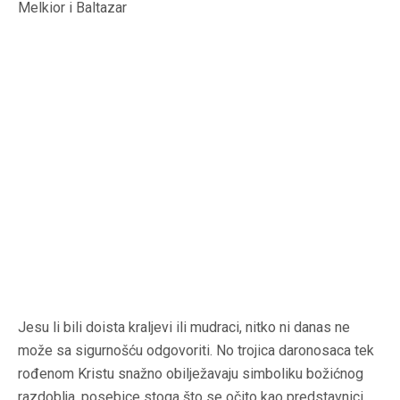
Melkior i Baltazar
Jesu li bili doista kraljevi ili mudraci, nitko ni danas ne
može sa sigurnošću odgovoriti. No trojica daronosaca tek
rođenom Kristu snažno obilježavaju simboliku božićnog
razdoblja, posebice stoga što se očito kao predstavnici