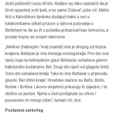
došli pokloniti Isusu Kristu. Kraljevi su tako naznačili da je
Krist spasitelj svih ljudi, a ne samo Židova“, piše vlč. Mirko
Ikić u Katoličkom tjedniku dodajući kako u već u
katakombama slikali prizore s njihova putovanja u
Betlehem te da su ih u početku prikazivali kao četvoricu, a
poslije trojicu sa svojim darovima.
„Melkior (hebrejski: ‘kralj svjetla’) ime je drugog od trojice
kraljeva, Baltazar je ime trećega svetog kralja. Prvi dio ove
riječi, koja na hebrejskom glasi Belšazar, označava glavno
babilonsko božanstvo Bel. Drugi dio riječi od glagola štititi.
Treći dio označava kralja. Tako bi ime Baltazar u prijevodu
glasilo ‘Bel štitio kralja’. Hrvatske inačice su Balto, Bolto,
Boltek i Boltina. Likovni umjetnici prikazuju ih zajedno, i to
obično uz jaslice. Njima u čast podignute su crkve i
posvećeni im mnogi oltari“, tumači vlč. Ikić.
Pozlaćeni sarkofag