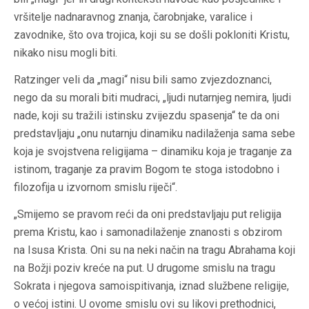
vršitelje nadnaravnog znanja, čarobnjake, varalice i
zavodnike, što ova trojica, koji su se došli pokloniti Kristu,
nikako nisu mogli biti.
Ratzinger veli da „magi“ nisu bili samo zvjezdoznanci,
nego da su morali biti mudraci, „ljudi nutarnjeg nemira, ljudi
nade, koji su tražili istinsku zvijezdu spasenja“ te da oni
predstavljaju „onu nutarnju dinamiku nadilaženja sama sebe
koja je svojstvena religijama – dinamiku koja je traganje za
istinom, traganje za pravim Bogom te stoga istodobno i
filozofija u izvornom smislu riječi“.
„Smijemo se pravom reći da oni predstavljaju put religija
prema Kristu, kao i samonadilaženje znanosti s obzirom
na Isusa Krista. Oni su na neki način na tragu Abrahama koji
na Božji poziv kreće na put. U drugome smislu na tragu
Sokrata i njegova samoispitivanja, iznad službene religije,
o većoj istini. U ovome smislu ovi su likovi prethodnici,