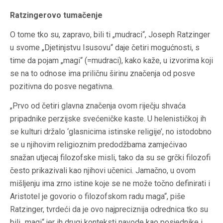
Ratzingerovo tumačenje
O tome tko su, zapravo, bili ti „mudraci“, Joseph Ratzinger
u svome „Djetinjstvu Isusovu“ daje četiri mogućnosti, s
time da pojam „magi“ (=mudraci), kako kaže, u izvorima koji
se na to odnose ima priličnu širinu značenja od posve
pozitivna do posve negativna.
„Prvo od četiri glavna značenja ovom riječju shvaća
pripadnike perzijske svećeničke kaste. U helenističkoj ih
se kulturi držalo ‘glasnicima istinske religije’, no istodobno
se u njihovim religioznim predodžbama zamjećivao
snažan utjecaj filozofske misli, tako da su se grčki filozofi
često prikazivali kao njihovi učenici. Jamačno, u ovom
mišljenju ima zrno istine koje se ne može točno definirati i
Aristotel je govorio o filozofskom radu maga“, piše
Ratzinger, tvrdeći da je ovo najpreciznija odrednica tko su
bili „magi“ jer ih drugi konteksti navode kao posjednike i