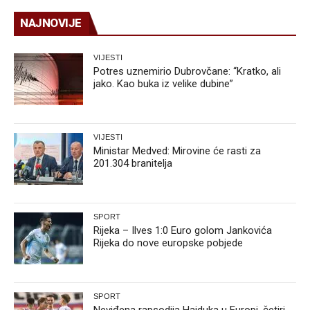
NAJNOVIJE
VIJESTI
Potres uznemirio Dubrovčane: “Kratko, ali
jako. Kao buka iz velike dubine”
VIJESTI
Ministar Medved: Mirovine će rasti za
201.304 branitelja
SPORT
Rijeka – Ilves 1:0 Euro golom Jankovića
Rijeka do nove europske pobjede
SPORT
Neviđena rapsodija Hajduka u Europi, četiri