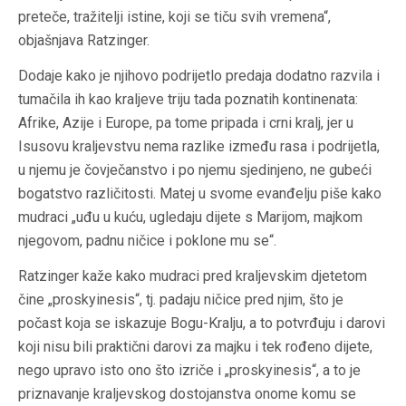
preteče, tražitelji istine, koji se tiču svih vremena“,
objašnjava Ratzinger.
Dodaje kako je njihovo podrijetlo predaja dodatno razvila i
tumačila ih kao kraljeve triju tada poznatih kontinenata:
Afrike, Azije i Europe, pa tome pripada i crni kralj, jer u
Isusovu kraljevstvu nema razlike između rasa i podrijetla,
u njemu je čovječanstvo i po njemu sjedinjeno, ne gubeći
bogatstvo različitosti. Matej u svome evanđelju piše kako
mudraci „uđu u kuću, ugledaju dijete s Marijom, majkom
njegovom, padnu ničice i poklone mu se“.
Ratzinger kaže kako mudraci pred kraljevskim djetetom
čine „proskyinesis“, tj. padaju ničice pred njim, što je
počast koja se iskazuje Bogu-Kralju, a to potvrđuju i darovi
koji nisu bili praktični darovi za majku i tek rođeno dijete,
nego upravo isto ono što izriče i „proskyinesis“, a to je
priznavanje kraljevskog dostojanstva onome komu se