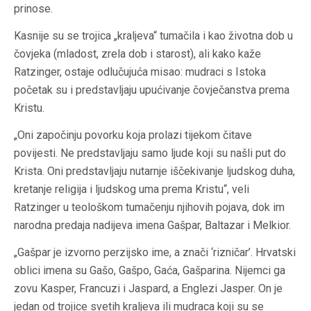
prinose.
Kasnije su se trojica „kraljeva“ tumačila i kao životna dob u
čovjeka (mladost, zrela dob i starost), ali kako kaže
Ratzinger, ostaje odlučujuća misao: mudraci s Istoka
početak su i predstavljaju upućivanje čovječanstva prema
Kristu.
„Oni započinju povorku koja prolazi tijekom čitave
povijesti. Ne predstavljaju samo ljude koji su našli put do
Krista. Oni predstavljaju nutarnje iščekivanje ljudskog duha,
kretanje religija i ljudskog uma prema Kristu“, veli
Ratzinger u teološkom tumačenju njihovih pojava, dok im
narodna predaja nadijeva imena Gašpar, Baltazar i Melkior.
„Gašpar je izvorno perzijsko ime, a znači ‘rizničar’. Hrvatski
oblici imena su Gašo, Gašpo, Gaća, Gašparina. Nijemci ga
zovu Kasper, Francuzi i Jaspard, a Englezi Jasper. On je
jedan od trojice svetih kraljeva ili mudraca koji su se