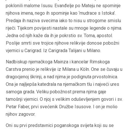
poklonili malome Isusu. Evanđelje po Mateju ne spominje
njihova imena, nego ih spominje kao ‘mudrace s Istoka’.
Predaja ih naziva svecima iako to nisu u strogome smislu
riječi. Tijekom povijesti nastale su mnoge legende o njima.
Jedna od njih kaže da ih je pokrstio sv. Toma, apostol.
Poslije smrti sve trojice njihove relikvije donose pobožni
vjernici u Carigrad. Iz Carigrada Talijani u Milano.
Nadbiskup njemačkoga Mainza i kancelar Rimskoga
Carstva prenio je relikvije iz Milana u Köln. One se čuvaju u
dragocjenoj škrinji, a nad njima je podignuta prvostolnica.
Ona je najljepša katedrala na njemačkom tlu i najveći ures
samoga grada. Veliku pobožnost prema njima gaje
tamošnji vjernici. O njoj s velikim oduševljenjem govori i sv.
Petar Faber, prvi svećenik Družbe Isusove. I on je molio
njihov zagovor.
Oni su prvi predstavnici poganskoga svijeta koji su se