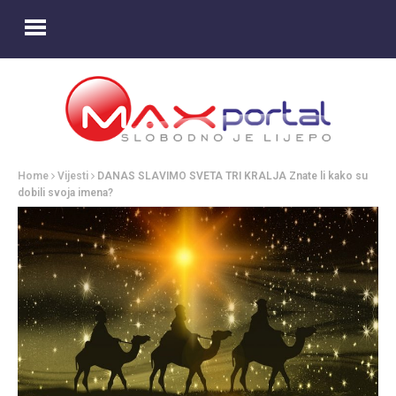
Home
Vijesti
DANAS SLAVIMO SVETA TRI KRALJA Znate li kako su
dobili svoja imena?