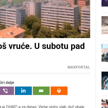
oš vruće. U subotu pad
MAXPORTAL
Širi dalje
a je DHMZ-a za danas. Vjetar ujutro slab, duž obale