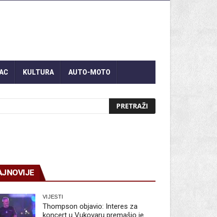
AC
KULTURA
AUTO-MOTO
AJNOVIJE
VIJESTI
Thompson objavio: Interes za
koncert u Vukovaru premašio je