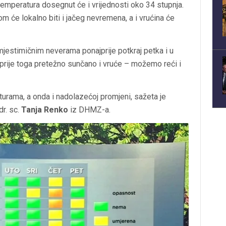
 temperatura dosegnut će i vrijednosti oko 34 stupnja.
 će lokalno biti i jačeg nevremena, a i vrućina će
 s mjestimičnim neverama ponajprije potkraj petka i u
, prije toga pretežno sunčano i vruće – možemo reći i
turama, a onda i nadolazećoj promjeni, sažeta je
r. sc.
Tanja Renko
iz DHMZ-a.