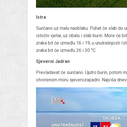
Istra
Sunčano uz malu naoblaku. Puhat će slab do um
istočni vjetar, uz obalu i slab burin. More će b
zraka bit će između 16 i 19, u unutrašnjosti I
zraka bit će između 26 i 30 °C.
Sjeverni Jadran
Prevladavat će sunčano. Ujutro burin, potom m
otvorenom moru sjeverozapadni. Najviša dnev