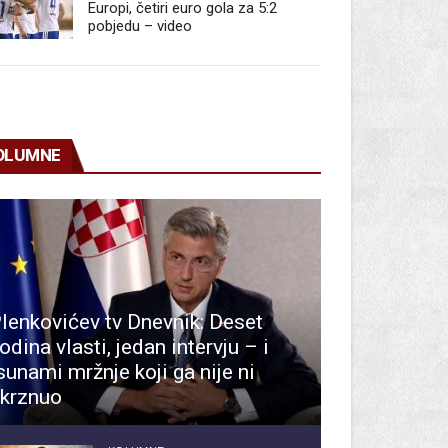
Europi, četiri euro gola za 5:2
pobjedu – video
OLUMNE
lenkovićev tv Dnevnik: Deset
odina vlasti, jedan intervju – i
sunami mržnje koji ga nije ni
krznuo