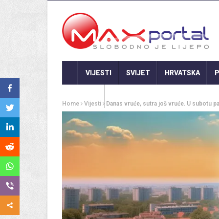
VIJESTI
SVIJET
HRVATSKA
P
GASTRO
Home
Vijesti
Danas vruće, sutra još vruće. U subotu p