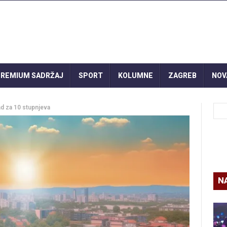
REMIUM SADRŽAJ
SPORT
KOLUMNE
ZAGREB
NOV
ad za 10 stupnjeva
N