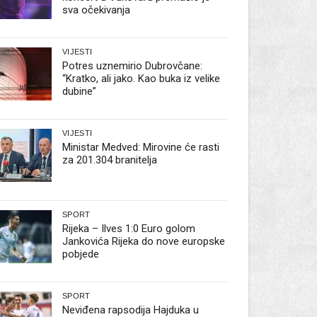
sva očekivanja
VIJESTI
Potres uznemirio Dubrovčane:
“Kratko, ali jako. Kao buka iz velike
dubine”
VIJESTI
Ministar Medved: Mirovine će rasti
za 201.304 branitelja
SPORT
Rijeka – Ilves 1:0 Euro golom
Jankovića Rijeka do nove europske
pobjede
SPORT
Neviđena rapsodija Hajduka u