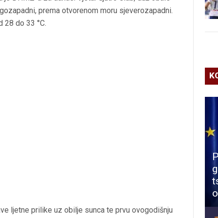
jugozapadni, prema otvorenom moru sjeverozapadni.
d 28 do 33 °C.
K
P
g
t
o
rave ljetne prilike uz obilje sunca te prvu ovogodišnju