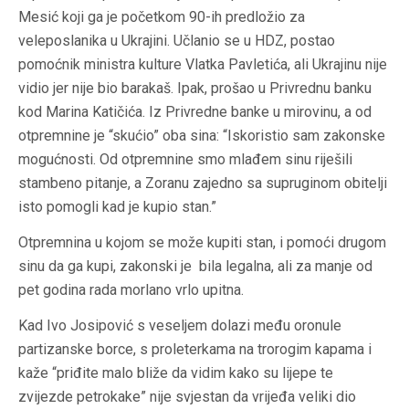
Mesić koji ga je početkom 90-ih predložio za
veleposlanika u Ukrajini. Učlanio se u HDZ, postao
pomoćnik ministra kulture Vlatka Pavletića, ali Ukrajinu nije
vidio jer nije bio barakaš. Ipak, prošao u Privrednu banku
kod Marina Katičića. Iz Privredne banke u mirovinu, a od
otpremnine je “skućio” oba sina: “Iskoristio sam zakonske
mogućnosti. Od otpremnine smo mlađem sinu riješili
stambeno pitanje, a Zoranu zajedno sa supruginom obitelji
isto pomogli kad je kupio stan.”
Otpremnina u kojom se može kupiti stan, i pomoći drugom
sinu da ga kupi, zakonski je bila legalna, ali za manje od
pet godina rada morlano vrlo upitna.
Kad Ivo Josipović s veseljem dolazi među oronule
partizanske borce, s proleterkama na trorogim kapama i
kaže “priđite malo bliže da vidim kako su lijepe te
zvijezde petrokake” nije svjestan da vrijeđa veliki dio