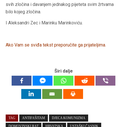
svih zločina i davanjem jednakog pijeteta svim žrtvama
bilo kojeg zločina.
I Aleksandri Zec i Marinku Marinkoviću.
Ako Vam se sviđa tekst preporučite ga prijateljima.
Širi dalje
TAG
ANTIFAŠITAM
DJECA KOMUNIZMA
DOMOVINSKI RAT
HRVATSKA
USTAŠKI ČASNIK