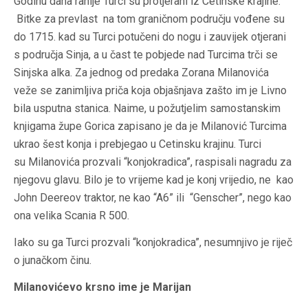
Godinu dana ranije Turci su protjerani iz Cetinske krajine.
Bitke za prevlast na tom graničnom području vođene su
do 1715. kad su Turci potučeni do nogu i zauvijek otjerani
s područja Sinja, a u čast te pobjede nad Turcima trči se
Sinjska alka. Za jednog od predaka Zorana Milanovića
veže se zanimljiva priča koja objašnjava zašto im je Livno
bila usputna stanica. Naime, u požutjelim samostanskim
knjigama župe Gorica zapisano je da je Milanović Turcima
ukrao šest konja i prebjegao u Cetinsku krajinu. Turci
su Milanovića prozvali “konjokradica”, raspisali nagradu za
njegovu glavu. Bilo je to vrijeme kad je konj vrijedio, ne kao
John Deereov traktor, ne kao “A6” ili “Genscher”, nego kao
ona velika Scania R 500.
Iako su ga Turci prozvali “konjokradica”, nesumnjivo je riječ
o junačkom činu.
Milanovićevo krsno ime je Marijan