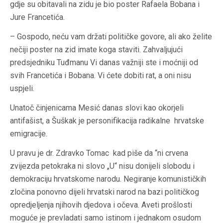
gdje su obitavali na zidu je bio poster Rafaela Bobana i
Jure Francetića.
– Gospodo, neću vam držati političke govore, ali ako želite
nečiji poster na zid imate koga staviti. Zahvaljujući
predsjedniku Tuđmanu Vi danas važniji ste i moćniji od
svih Francetića i Bobana. Vi ćete dobiti rat, a oni nisu
uspjeli.
Unatoč činjenicama Mesić danas slovi kao okorjeli
antifašist, a Šuškak je personifikacija radikalne hrvatske
emigracije.
U pravu je dr. Zdravko Tomac kad piše da “ni crvena
zvijezda petokraka ni slovo „U“ nisu donijeli slobodu i
demokraciju hrvatskome narodu. Negiranje komunističkih
zločina ponovno dijeli hrvatski narod na bazi političkog
opredjeljenja njihovih djedova i očeva. Aveti prošlosti
moguće je prevladati samo istinom i jednakom osudom