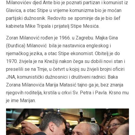
Milanovićev djed Ante bio je poznati partizan i komunist iz
Glavica, a otac Stipe u vrijeme komunizma bio je moćan
partijski dužnosnik. Redovito se spominje da je bio šef
kabineta Mike Tripala i prijatelj Stipe Mesića.
Zoran Milanović rođen je 1966. u Zagrebu. Majka Gina
(Đurđica) Milanović bila je nastavnica engleskog i
njemačkog jezika, a otac Stipe ekonomist. Obitelj je do
1970. živjela je na Knežiji nakon čega su dobili novi stan i
preselili se na Trnje, u četvrt u kojoj su živjeli brojni oficiri
JNA, komunistički dužnosnici i društveni radnici. Baka
Zorana Milanovića Marija Matasić tajno ga je, bez znanja
njegovih roditelja, krstila u crkvi Sv. Petra i Pavla. Krsno mu
je ime Marijan.