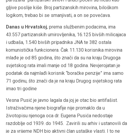
gljive poslije kiše. Broj partizanskih mirovina, biloškom
logikom, trebao bi se smanjivati, a on se povećava.
Danas u Hrvatskoj
, prema službenim podacima, ima
43.557 partizanskih umirovljenika, 16.125 bivših milicajaca
i udbaša, 1.540 bivših pripadnika JNA te 382 ostala
komunistička funkcionera. Čak 11.130 korisnika mirovina
mlađe je od 85 godina, što znači da su na kraju Drugoga
svjetskog rata imali manje od 18 godina. Nevjerojatan je
podatak da najmlađi korisnik “boračke penzije” ima samo
71 godinu, što znači da je na kraju Drugog svjetskog rata
imao tri godine
Vesna Pusić je javno lagala da joj je otac bio antifašist.
Istraživačima njene biografije nije promaklo da u
životopisu njenoga oca dr. Eugena Pusića nedostaje
razdoblje od 1939. do 1945. Zavirili su arhiv i ustanovili da
je za vrijeme NDH bio aktivni član ustaške vlasti. I to ne