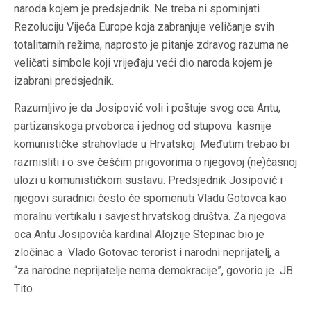
naroda kojem je predsjednik. Ne treba ni spominjati
Rezoluciju Vijeća Europe koja zabranjuje veličanje svih
totalitarnih režima, naprosto je pitanje zdravog razuma ne
veličati simbole koji vrijeđaju veći dio naroda kojem je
izabrani predsjednik.
Razumljivo je da Josipović voli i poštuje svog oca Antu,
partizanskoga prvoborca i jednog od stupova kasnije
komunističke strahovlade u Hrvatskoj. Međutim trebao bi
razmisliti i o sve češćim prigovorima o njegovoj (ne)časnoj
ulozi u komunističkom sustavu. Predsjednik Josipović i
njegovi suradnici često će spomenuti Vladu Gotovca kao
moralnu vertikalu i savjest hrvatskog društva. Za njegova
oca Antu Josipovića kardinal Alojzije Stepinac bio je
zločinac a Vlado Gotovac terorist i narodni neprijatelj, a
“za narodne neprijatelje nema demokracije”, govorio je JB
Tito.