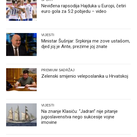
Neviđena rapsodija Hajduka u Europi, četiri
euro gola za 5:2 pobjedu – video
VIJESTI
Ministar Šušnjar: Srpkinja me zove ustašom,
djed joj je Ante, prezime joj znate
PREMIUM SADRŽAJ
Zelenski smijenio veleposlanika u Hrvatskoj
VIJESTI
Na znanje Klasiću: “Jadran” nije pitanje
jugoslavenstva nego sukcesije vojne
imovine