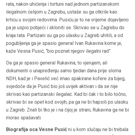
rata, nakon uhićenja i torture nad jednom partizanskom
ilegalnom ćelijom u Zagrebu, ustaše su ga otkrile kao
krticu u svojim redovima. Pusiću je to na vrijeme dojavljeno
pa je uspio pobjeći i skloniti se. Skrivao se u Zagrebu do
kraja rata. Partizani su ga po ulasku u Zagreb uhitili, a od
pogubljenja ga je spasio general Ivan Rukavina kome je,
kaže Vesna Pusić, “bio poznat njegov ilegalni rad”.
Da ga je spasio general Rukavina, to vjerujem, ali
dokumenti o unapređenju samo tjedan dana prije sloma
NDH, kad je i Pavelić već imao spakirane kofere za bijeg,
svjedoče da je Pusić bio još uvijek aktivan i da se nije
skrivao kao partizanski ilegalac. Kad bi čak i to bilo točno,
skrivao bi se opet kod svojih, pa ga ne bi hapsili po ulasku
u Zagreb. Znali bi tko je i na čijoj je strani, Rukavina ga ne bi
morao spašavati.
Biografija oca Vesne Pusić
ni u kom slučaju ne bi trebala