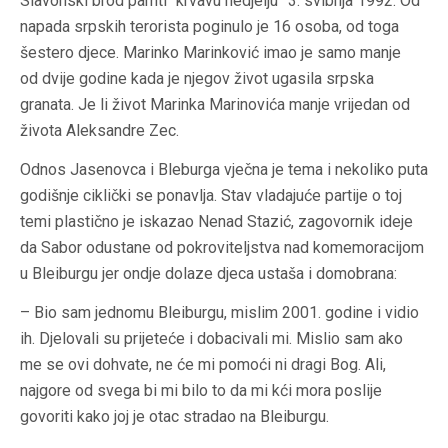
Slavonski brod pamti “krvavu nedjelju” 3. svibnja 1992. Od
napada srpskih terorista poginulo je 16 osoba, od toga
šestero djece. Marinko Marinković imao je samo manje
od dvije godine kada je njegov život ugasila srpska
granata. Je li život Marinka Marinovića manje vrijedan od
života Aleksandre Zec.
Odnos Jasenovca i Bleburga vječna je tema i nekoliko puta
godišnje ciklički se ponavlja. Stav vladajuće partije o toj
temi plastično je iskazao Nenad Stazić, zagovornik ideje
da Sabor odustane od pokroviteljstva nad komemoracijom
u Bleiburgu jer ondje dolaze djeca ustaša i domobrana:
– Bio sam jednomu Bleiburgu, mislim 2001. godine i vidio
ih. Djelovali su prijeteće i dobacivali mi. Mislio sam ako
me se ovi dohvate, ne će mi pomoći ni dragi Bog. Ali,
najgore od svega bi mi bilo to da mi kći mora poslije
govoriti kako joj je otac stradao na Bleiburgu.