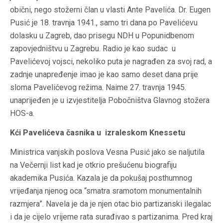
obični, nego stožerni član u vlasti Ante Pavelića. Dr. Eugen
Pusić je 18. travnja 1941., samo tri dana po Pavelićevu
dolasku u Zagreb, dao prisegu NDH u Popunidbenom
zapovjedništvu u Zagrebu. Radio je kao sudac u
Pavelićevoj vojsci, nekoliko puta je nagrađen za svoj rad, a
zadnje unapređenje imao je kao samo deset dana prije
sloma Pavelićevog režima. Naime 27. travnja 1945.
unaprijeđen je u izvjestitelja Pobočništva Glavnog stožera
HOS-a.
Kći Pavelićeva časnika u izraleskom Knessetu
Ministrica vanjskih poslova Vesna Pusić jako se naljutila
na Večernji list kad je otkrio prešućenu biografiju
akademika Pusića. Kazala je da pokušaj posthumnog
vrijeđanja njenog oca “smatra sramotom monumentalnih
razmjera”. Navela je da je njen otac bio partizanski ilegalac
i da je cijelo vrijeme rata surađivao s partizanima. Pred kraj