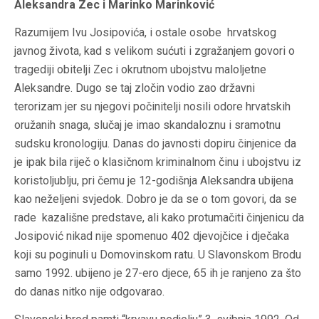
Aleksandra Zec i Marinko Marinković
Razumijem Ivu Josipovića, i ostale osobe hrvatskog
javnog života, kad s velikom sućuti i zgražanjem govori o
tragediji obitelji Zec i okrutnom ubojstvu maloljetne
Aleksandre. Dugo se taj zločin vodio zao državni
terorizam jer su njegovi počinitelji nosili odore hrvatskih
oružanih snaga, slučaj je imao skandaloznu i sramotnu
sudsku kronologiju. Danas do javnosti dopiru činjenice da
je ipak bila riječ o klasičnom kriminalnom činu i ubojstvu iz
koristoljublju, pri čemu je 12-godišnja Aleksandra ubijena
kao neželjeni svjedok. Dobro je da se o tom govori, da se
rade kazališne predstave, ali kako protumačiti činjenicu da
Josipović nikad nije spomenuo 402 djevojčice i dječaka
koji su poginuli u Domovinskom ratu. U Slavonskom Brodu
samo 1992. ubijeno je 27-ero djece, 65 ih je ranjeno za što
do danas nitko nije odgovarao.