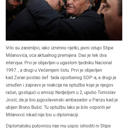
Vrlo su zanimljivi, iako iznimno rijetki, javni istupi Stipe
Milanovića, oca aktualnog premijera. Dao je tek dva
intervjua. Prvi je objavljen u ugaslom tjedniku Nacional
1997. , a drugi u Večernjem listu. Prvi je objavljen
kad Zoran postao šef tada oporbenog SDP-a, a drugi je
iznuđen i zapravo je reakcija na optužbe koje je njegov
račun, gostujući u emisiji Nedjeljom u 2, uputio Tomislav
Josić, da je bio jugoslavenski ambasador u Parizu kad je
ubijen Bruno Bušić. Tu optužbu lako je bilo osporiti jer
Milanović nikad nije bio u diplomaciji.
Diplomatsku putovnicu nije mu uspio ishoditi ni Stipe