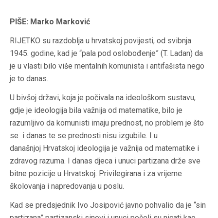
PIŠE: Marko Marković
RIJETKO su razdoblja u hrvatskoj povijesti, od svibnja
1945. godine, kad je “pala pod oslobođenje” (T. Ladan) da
je u vlasti bilo više mentalnih komunista i antifašista nego
je to danas.
U bivšoj državi, koja je počivala na ideološkom sustavu,
gdje je ideologija bila važnija od matematike, bilo je
razumljivo da komunisti imaju prednost, no problem je što
se i danas te se prednosti nisu izgubile. I u
današnjoj Hrvatskoj ideologija je važnija od matematike i
zdravog razuma. I danas djeca i unuci partizana drže sve
bitne pozicije u Hrvatskoj. Privilegirana i za vrijeme
školovanja i napredovanja u poslu.
Kad se predsjednik Ivo Josipović javno pohvalio da je “sin
partizana” partizanski sinovi i unuci počeli su nicati kao