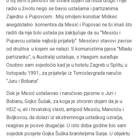
o toj temi u javnosti se stvara dojam da ništa drugo i nije
radio u životu nego se bavio ustašama i partizanima.
Zajedno s Pupovcem. Moj omiljeni konobar Miškec
anegdotalno komentira da Mesić i Pupovac ne bi imali što
raditi da nije bilo ustaša pa zaključuje da su “Mesiću i
Pupavcu ustaše najbolji prijatelji”. Mesićevi stavovi zavise
od društva u kojem se nalazi. S komunistima pjeva “Mladu
partizanku”, u Australiji ustašuje, s Haagom surađuje.
Osobno sam svjedočio kad je u hotelu Zagreb u Splitu, u
listopadu 1991., za prijatelje iz Tomislavgrada naručio
“Juru i Bobana”.
Dok je Mesić ustaševao i naručivao pjesme o Juri i
Bobanu, Gojko Šušak, za koga je stvoren dojam da je u
HDZ-u, ali i hrvatskoj vlasti, antipod Mesiću, Manoliću i
Boljkovcu, da dolazi iz ekstremnoga ustaškog ozračja,
reagirao je posve drugačije. U isto doba godine bio sam
svjedok posjete Gojka Šuška braniteljima Sunje. U objektu