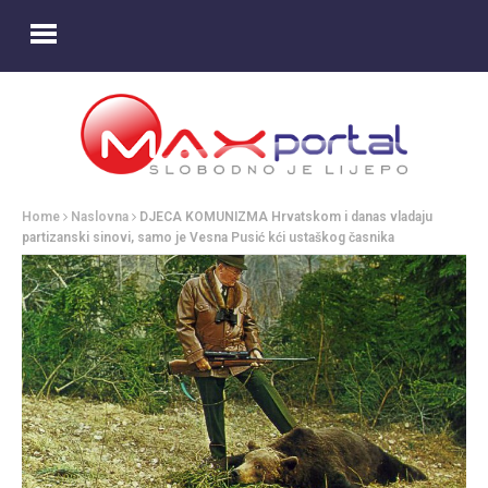
Home
Naslovna
DJECA KOMUNIZMA Hrvatskom i danas vladaju
partizanski sinovi, samo je Vesna Pusić kći ustaškog časnika