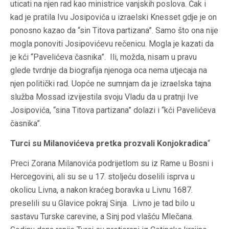
uticati na njen rad kao ministrice vanjskih poslova. Čak i
kad je pratila Ivu Josipovića u izraelski Knesset gdje je on
ponosno kazao da “sin Titova partizana”. Samo što ona nije
mogla ponoviti Josipovićevu rečenicu. Mogla je kazati da
je kći “Pavelićeva časnika”. Ili, možda, nisam u pravu
glede tvrdnje da biografija njenoga oca nema utjecaja na
njen politički rad. Uopće ne sumnjam da je izraelska tajna
služba Mossad izvijestila svoju Vladu da u pratnji Ive
Josipovića, “sina Titova partizana” dolazi i “kći Pavelićeva
časnika”.
Turci su Milanovićeva pretka prozvali Konjokradica
“
Preci Zorana Milanovića podrijetlom su iz Rame u Bosni i
Hercegovini, ali su se u 17. stoljeću doselili isprva u
okolicu Livna, a nakon kraćeg boravka u Livnu 1687.
preselili su u Glavice pokraj Sinja. Livno je tad bilo u
sastavu Turske carevine, a Sinj pod vlašću Mlečana.