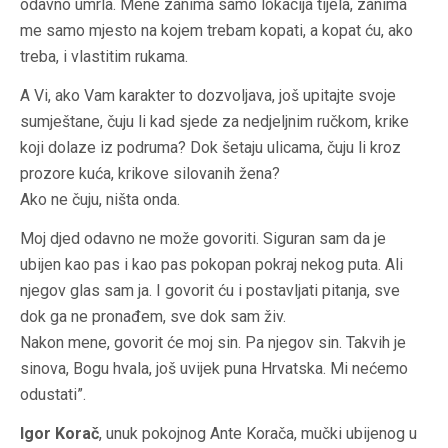
odavno umrla. Mene zanima samo lokacija tijela, zanima
me samo mjesto na kojem trebam kopati, a kopat ću, ako
treba, i vlastitim rukama.
A Vi, ako Vam karakter to dozvoljava, još upitajte svoje
sumještane, čuju li kad sjede za nedjeljnim ručkom, krike
koji dolaze iz podruma? Dok šetaju ulicama, čuju li kroz
prozore kuća, krikove silovanih žena?
Ako ne čuju, ništa onda.
Moj djed odavno ne može govoriti. Siguran sam da je
ubijen kao pas i kao pas pokopan pokraj nekog puta. Ali
njegov glas sam ja. I govorit ću i postavljati pitanja, sve
dok ga ne pronađem, sve dok sam živ.
Nakon mene, govorit će moj sin. Pa njegov sin. Takvih je
sinova, Bogu hvala, još uvijek puna Hrvatska. Mi nećemo
odustati”.
Igor Korač
, unuk pokojnog Ante Korača, mučki ubijenog u