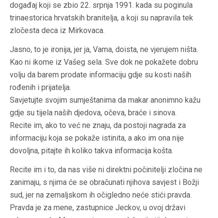
događaj koji se zbio 22. srpnja 1991. kada su poginula
trinaestorica hrvatskih branitelja, a koji su napravila tek
zločesta deca iz Mirkovaca.
Jasno, to je ironija, jer ja, Vama, doista, ne vjerujem ništa.
Kao ni ikome iz Vašeg sela. Sve dok ne pokažete dobru
volju da barem prodate informaciju gdje su kosti naših
rođenih i prijatelja.
Savjetujte svojim sumještanima da makar anonimno kažu
gdje su tijela naših djedova, očeva, braće i sinova.
Recite im, ako to već ne znaju, da postoji nagrada za
informaciju koja se pokaže istinita, a ako im ona nije
dovoljna, pitajte ih koliko takva informacija košta.
Recite im i to, da nas više ni direktni počinitelji zločina ne
zanimaju, s njima će se obračunati njihova savjest i Božji
sud, jer na zemaljskom ih očigledno neće stići pravda.
Pravda je za mene, zastupnice Jeckov, u ovoj državi