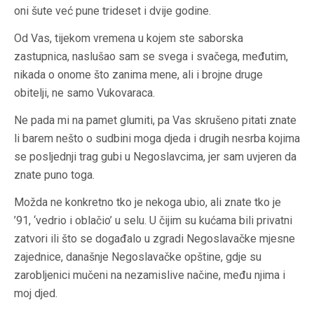
oni šute već pune trideset i dvije godine.
Od Vas, tijekom vremena u kojem ste saborska
zastupnica, naslušao sam se svega i svačega, međutim,
nikada o onome što zanima mene, ali i brojne druge
obitelji, ne samo Vukovaraca.
Ne pada mi na pamet glumiti, pa Vas skrušeno pitati znate
li barem nešto o sudbini moga djeda i drugih nesrba kojima
se posljednji trag gubi u Negoslavcima, jer sam uvjeren da
znate puno toga.
Možda ne konkretno tko je nekoga ubio, ali znate tko je
’91, ‘vedrio i oblačio’ u selu. U čijim su kućama bili privatni
zatvori ili što se događalo u zgradi Negoslavačke mjesne
zajednice, današnje Negoslavačke opštine, gdje su
zarobljenici mučeni na nezamislive načine, među njima i
moj djed.