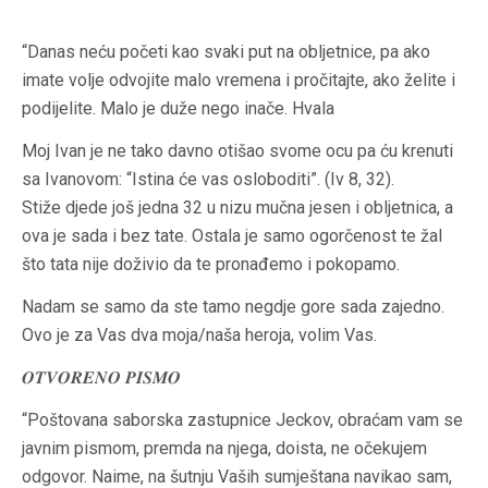
“Danas neću početi kao svaki put na obljetnice, pa ako
imate volje odvojite malo vremena i pročitajte, ako želite i
podijelite. Malo je duže nego inače. Hvala
Moj Ivan je ne tako davno otišao svome ocu pa ću krenuti
sa Ivanovom: “Istina će vas osloboditi”. (Iv 8, 32).
Stiže djede još jedna 32 u nizu mučna jesen i obljetnica, a
ova je sada i bez tate. Ostala je samo ogorčenost te žal
što tata nije doživio da te pronađemo i pokopamo.
Nadam se samo da ste tamo negdje gore sada zajedno.
Ovo je za Vas dva moja/naša heroja, volim Vas.
𝑶𝑻𝑽𝑶𝑹𝑬𝑵𝑶 𝑷𝑰𝑺𝑴𝑶
“Poštovana saborska zastupnice Jeckov, obraćam vam se
javnim pismom, premda na njega, doista, ne očekujem
odgovor. Naime, na šutnju Vaših sumještana navikao sam,