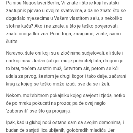
Pa nisu Negoslavci Berlin, Vi znate i što je koji hrvatski
zastupnik pjevao u svojim svatovima, a da ne znate što se
događalo mjesecima u Vašem vlastitom selu, s nekoliko
stotina kuća? Ako i ne znate, u što je teško povjerovati,
znate onoga tko zna. Puno toga, zasigurno, znate, samo
šutite.
Naravno, šute oni koji su u zločinima sudjelovali, ali šute i
oni koji nisu. Jedan šuti jer mu je počinitelj tata, drugom je
to brat, trećem sestrin muž, četvrtom sin, petom se kći
udala za prvog, šestom je drugi šogor i tako dalje, začarani
krug iz kojeg se teško može izaći, sve da se i želi.
Nekom, možebitnom pokajniku kojeg savjest izjeda, netko
će po mraku pokucati na prozor, pa će ovaj naglo
‘zaboraviti’ sve što ga proganja.
Ipak, kad u gluhoj noći ostane sam sa svojim demonima, i
budan će sanjati lica ubijenih, golobradih mladića. Jer