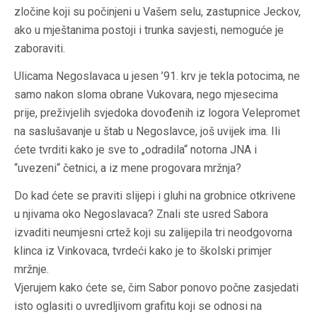
zločine koji su počinjeni u Vašem selu, zastupnice Jeckov,
ako u mještanima postoji i trunka savjesti, nemoguće je
zaboraviti.
Ulicama Negoslavaca u jesen ’91. krv je tekla potocima, ne
samo nakon sloma obrane Vukovara, nego mjesecima
prije, preživjelih svjedoka dovođenih iz logora Velepromet
na saslušavanje u štab u Negoslavce, još uvijek ima. Ili
ćete tvrditi kako je sve to „odradila“ notorna JNA i
“uvezeni“ četnici, a iz mene progovara mržnja?
Do kad ćete se praviti slijepi i gluhi na grobnice otkrivene
u njivama oko Negoslavaca? Znali ste usred Sabora
izvaditi neumjesni crtež koji su zalijepila tri neodgovorna
klinca iz Vinkovaca, tvrdeći kako je to školski primjer
mržnje.
Vjerujem kako ćete se, čim Sabor ponovo počne zasjedati
isto oglasiti o uvredljivom grafitu koji se odnosi na