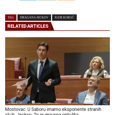
TAG
DRAGANA JECKOV
IGOR KORAČ
RELATED ARTICLES
Mostovac: U Saboru imamo eksponente stranih
služi. Jeckov: To je gnjusna optužba