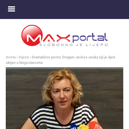
Home
Vijesti
Dramatično pismo Dragani Jeckov unuka čiji je djed
ubijen u Negoslavcima