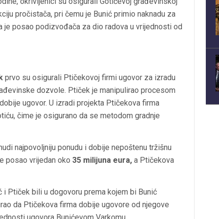
dine, okrivljenici su osigurali Gotićevoj građevinskoj
kciju pročistača, pri čemu je Bunić primio naknadu za
ila je posao podizvođača za dio radova u vrijednosti od
k
prvo su osigurali Ptičekovoj firmi ugovor za izradu
 građevinske dozvole. Ptiček je manipulirao procesom
obije ugovor. U izradi projekta Ptičekova firma
otiću, čime je osigurano da se metodom gradnje
udi najpovoljniju ponudu i dobije nepoštenu tržišnu
 je posao vrijedan oko
35 milijuna eura,
a Ptičekova
ć i Ptiček bili u dogovoru prema kojem bi Bunić
ao da Ptičekova firma dobije ugovore od njegove
ijednosti ugovora Bunićevom Varkomu.