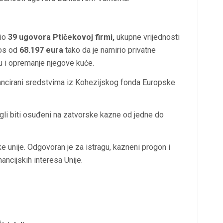
lio
39 ugovora Ptičekovoj firmi,
ukupne vrijednosti
nos od
68.197 eura
tako da je namirio privatne
u i opremanje njegove kuće.
inancirani sredstvima iz Kohezijskog fonda Europske
ogli biti osuđeni na zatvorske kazne od jedne do
e unije. Odgovoran je za istragu, kazneni progon i
ancijskih interesa Unije.