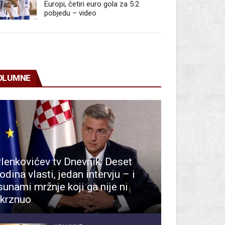
Europi, četiri euro gola za 5:2
pobjedu – video
OLUMNE
lenkovićev tv Dnevnik: Deset
odina vlasti, jedan intervju – i
sunami mržnje koji ga nije ni
krznuo