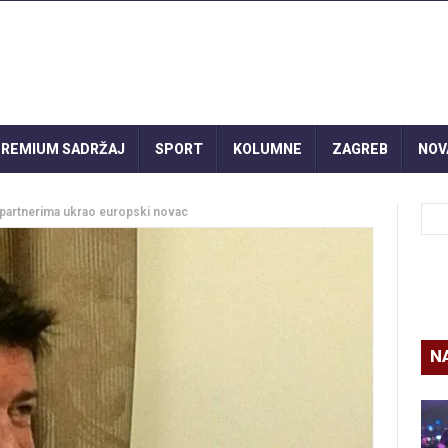
REMIUM SADRŽAJ
SPORT
KOLUMNE
ZAGREB
NOV
partnerima ukrao europski novac
N