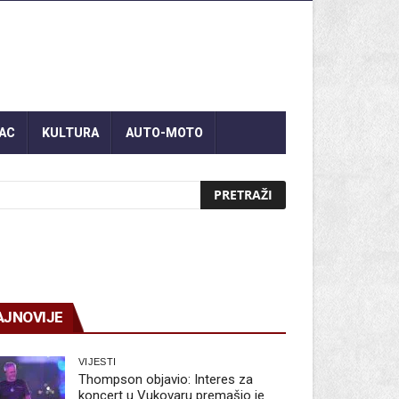
AC
KULTURA
AUTO-MOTO
AJNOVIJE
VIJESTI
Thompson objavio: Interes za
koncert u Vukovaru premašio je