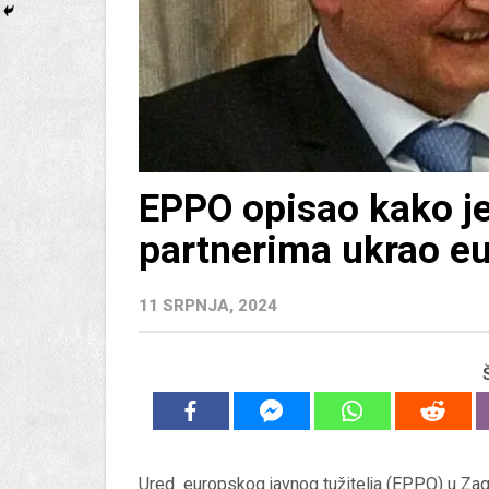
EPPO opisao kako j
partnerima ukrao e
11 SRPNJA, 2024
Ured europskog javnog tužitelja (EPPO) u Zagre