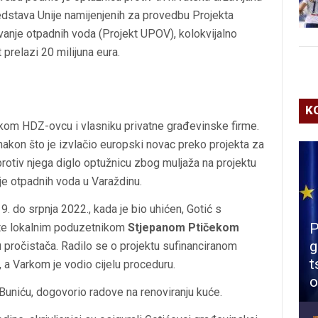
redstava Unije namijenjenih za provedbu Projekta
vanje otpadnih voda (Projekt UPOV), kolokvijalno
 prelazi 20 milijuna eura.
K
om HDZ-ovcu i vlasniku privatne građevinske firme.
akon što je izvlačio europski novac preko projekta za
 protiv njega diglo optužnicu zbog muljaža na projektu
nje otpadnih voda u Varaždinu.
9. do srpnja 2022., kada je bio uhićen, Gotić s
P
e lokalnim poduzetnikom
Stjepanom Ptičekom
g
pročistača. Radilo se o projektu sufinanciranom
t
a Varkom je vodio cijelu proceduru.
o
u Buniću, dogovorio radove na renoviranju kuće.