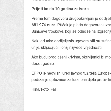
Prijeti im do 10 godina zatvora
Prema tom dogovoru drugookrivljeni je dodije
681.974 eura
. Ptiček je platio dogovoreni iz
Bunićeve troškove, koji se odnose na izgradnj
Neki od tako dodijeljenih ugovora bili su suf
unije, uključujući i onaj najveće vrijednosti.
Ako budu proglašeni krivima, okrivljenici bi m
deset godina.
EPPO je neovisni ured javnog tužitelja Europsk
podizanje optužnice za kaznena djela protiv fin
Hina/Foto: FaH