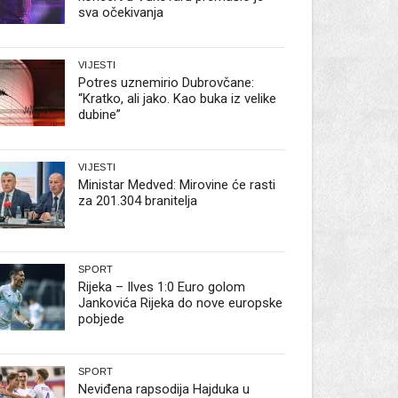
sva očekivanja
VIJESTI
Potres uznemirio Dubrovčane:
“Kratko, ali jako. Kao buka iz velike
dubine”
VIJESTI
Ministar Medved: Mirovine će rasti
za 201.304 branitelja
SPORT
Rijeka – Ilves 1:0 Euro golom
Jankovića Rijeka do nove europske
pobjede
SPORT
Neviđena rapsodija Hajduka u