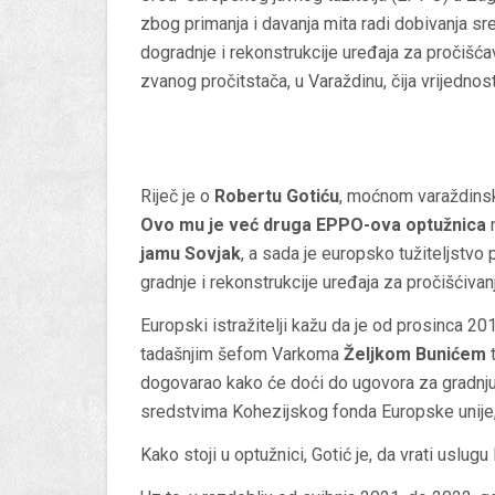
zbog primanja i davanja mita radi dobivanja s
dogradnje i rekonstrukcije uređaja za pročišća
zvanog pročitstača, u Varaždinu, čija vrijednost
Riječ je o
Robertu Gotiću
, moćnom varaždinsk
Ovo mu je već druga EPPO-ova optužnica
n
jamu Sovjak
, a sada je europsko tužiteljstvo
gradnje i rekonstrukcije uređaja za pročišćiva
Europski istražitelji kažu da je od prosinca 201
tadašnjim šefom Varkoma
Željkom Bunićem
t
dogovarao kako će doći do ugovora za gradnju 
sredstvima Kohezijskog fonda Europske unije, 
Kako stoji u optužnici, Gotić je, da vrati uslug