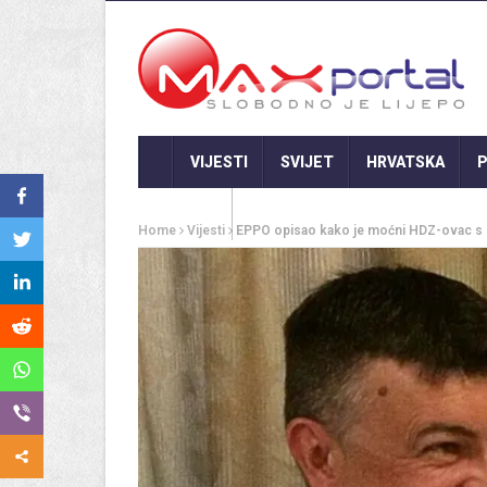
VIJESTI
SVIJET
HRVATSKA
P
GASTRO
Home
Vijesti
EPPO opisao kako je moćni HDZ-ovac s 