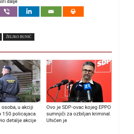
Širi dalje
ŽELJKO BUNIĆ
osoba, u akciji
Ovo je SDP-ovac kojeg EPPO
o 150 policajaca.
sumnjiči za ozbiljan kriminal.
io detalje akcije
Uhićen je