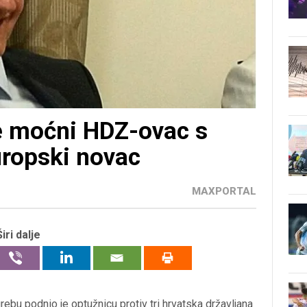
e moćni HDZ-ovac s
uropski novac
MAXPORTAL
Širi dalje
bu podnio je optužnicu protiv tri hrvatska državljana