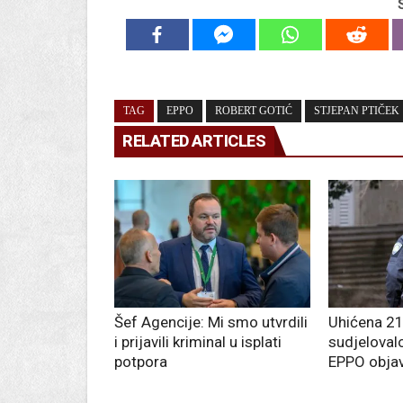
TAG
EPPO
ROBERT GOTIĆ
STJEPAN PTIČEK
RELATED ARTICLES
Šef Agencije: Mi smo utvrdili
Uhićena 21 
i prijavili kriminal u isplati
sudjeloval
potpora
EPPO objav