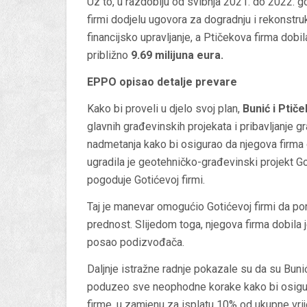
Uz to, u razdoblju od svibnja 2021. do 2022. go
firmi dodjelu ugovora za dogradnju i rekonstru
financijsko upravljanje, a Ptičekova firma dob
približno
9.69 milijuna eura.
EPPO opisao detalje prevare
Kako bi proveli u djelo svoj plan,
Bunić i Ptiče
glavnih građevinskih projekata i pribavljanje
nadmetanja kako bi osigurao da njegova firma d
ugradila je geotehničko-građevinski projekt G
pogoduje Gotićevoj firmi.
Taj je manevar omogućio Gotićevoj firmi da pon
prednost. Slijedom toga, njegova firma dobila
posao podizvođača.
Daljnje istražne radnje pokazale su da su Buni
poduzeo sve neophodne korake kako bi osigur
firme, u zamjenu za isplatu 10% od ukupne vr