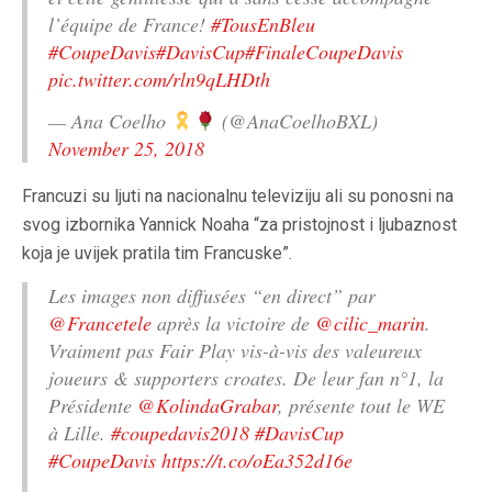
l’équipe de France!
#TousEnBleu
#CoupeDavis
#DavisCup
#FinaleCoupeDavis
pic.twitter.com/rln9qLHDth
— Ana Coelho
(@AnaCoelhoBXL)
November 25, 2018
Francuzi su ljuti na nacionalnu televiziju ali su ponosni na
svog izbornika Yannick Noaha “za pristojnost i ljubaznost
koja je uvijek pratila tim Francuske”.
Les images non diffusées “en direct” par
@Francetele
après la victoire de
@cilic_marin
.
Vraiment pas Fair Play vis-à-vis des valeureux
joueurs & supporters croates. De leur fan n°1, la
Présidente
@KolindaGrabar
, présente tout le WE
à Lille.
#coupedavis2018
#DavisCup
#CoupeDavis
https://t.co/oEa352d16e