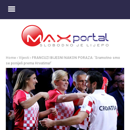
Home
Vijesti
FRANCUZI BIJESNI NAKON PORAZA: ‘Sramotno smo
se ponijeli prema Hrvatima!’