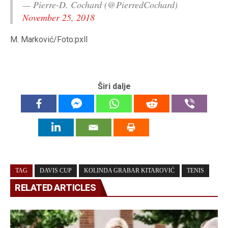
— Pierre-D. Cochard (@PierredCochard)
November 25, 2018
M. Marković/Foto:pxll
Širi dalje
TAG
DAVIS CUP
KOLINDA GRABAR KITAROVIĆ
TENIS
RELATED ARTICLES