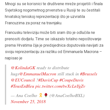
Mnogi su se korisnici te društvene mreže prisjetili i finala
Svjetskog nogometnog prvenstva u Rusiji te su čestitali
hrvatskoj teniskoj reprezentaciji što je uzvratila
Francuzima za poraz na travnjaku.
Francusku televiziju može biti sram što je odlučila ne
prenositi dodjelu. Time se iskazalo totalno nepoštovanje
prema Hrvatima čija je predsjednica doputovala navijati za
svoju reprezentaciju za razliku od Emmanuela Macrona –
napisao je
@KolindaGK
ready to distribute
hugs
@EmmanuelMacron
still stuck in
#Brussels
@EUCouncil
?
#DavisCup
#CoupeDavis
#TousEnBleu
pic.twitter.com/twXcLnYgZv
— Ana Coelho
(@AnaCoelhoBXL)
November 25, 2018