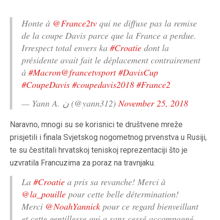
Honte à
@France2tv
qui ne diffuse pas la remise
de la coupe Davis parce que la France a perdue.
Irrespect total envers ka
#Croatie
dont la
présidente avait fait le déplacement contrairement
à
#Macron
@francetvsport
#DavisCup
#CoupeDavis
#coupedavis2018
#France2
— Yann A. ن (@yann312)
November 25, 2018
Naravno, mnogi su se korisnici te društvene mreže
prisjetili i finala Svjetskog nogometnog prvenstva u Rusiji,
te su čestitali hrvatskoj teniskoj reprezentaciji što je
uzvratila Francuzima za poraz na travnjaku.
La
#Croatie
a pris sa revanche! Merci à
@la_pouille
pour cette belle détermination!
Merci
@NoahYannick
pour ce regard bienveillant
et cette gentillesse qui a sans cessé accompagné