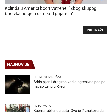
Kolinda u Americi bodri Vatrene: “Zbog skupog
boravka odsjela sam kod prijatelja”
NAJNOVIJE
PREMIUM SADRŽAJ
Srbin pijan i drogiran vodio agresivne pse pa
napao ženu u Rijeci
AUTO-MOTO
Kupnja rabljenog auta: Ovo je 7 znakova da