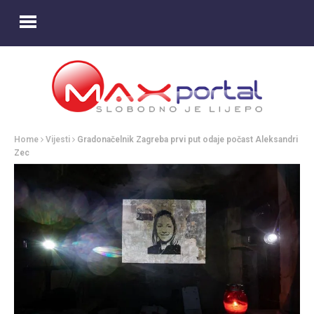
Home
Vijesti
Gradonačelnik Zagreba prvi put odaje počast Aleksandri
Zec