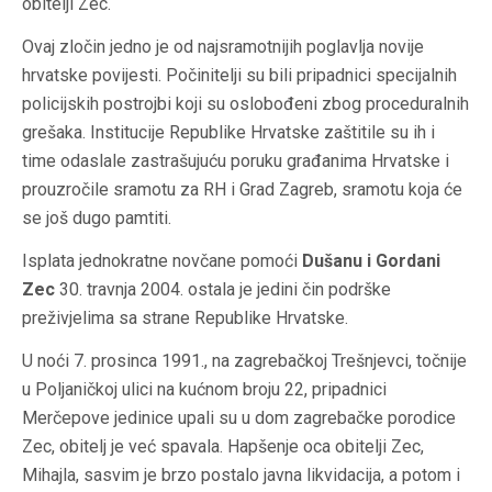
obitelji Zec.
Ovaj zločin jedno je od najsramotnijih poglavlja novije
hrvatske povijesti. Počinitelji su bili pripadnici specijalnih
policijskih postrojbi koji su oslobođeni zbog proceduralnih
grešaka. Institucije Republike Hrvatske zaštitile su ih i
time odaslale zastrašujuću poruku građanima Hrvatske i
prouzročile sramotu za RH i Grad Zagreb, sramotu koja će
se još dugo pamtiti.
Isplata jednokratne novčane pomoći
Dušanu i Gordani
Zec
30. travnja 2004. ostala je jedini čin podrške
preživjelima sa strane Republike Hrvatske.
U noći 7. prosinca 1991., na zagrebačkoj Trešnjevci, točnije
u Poljaničkoj ulici na kućnom broju 22, pripadnici
Merčepove jedinice upali su u dom zagrebačke porodice
Zec, obitelj je već spavala. Hapšenje oca obitelji Zec,
Mihajla, sasvim je brzo postalo javna likvidacija, a potom i