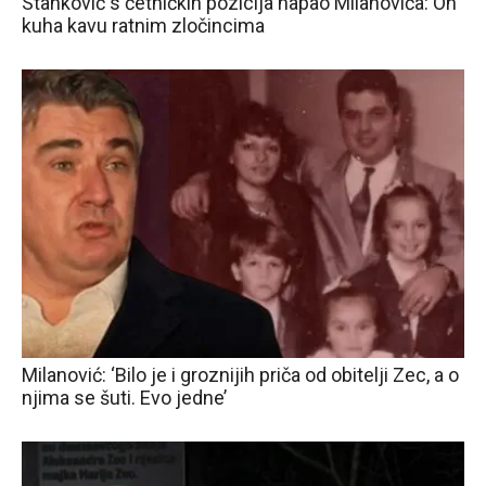
Stanković s četničkih pozicija napao Milanovića: On
kuha kavu ratnim zločincima
Milanović: ‘Bilo je i groznijih priča od obitelji Zec, a o
njima se šuti. Evo jedne’