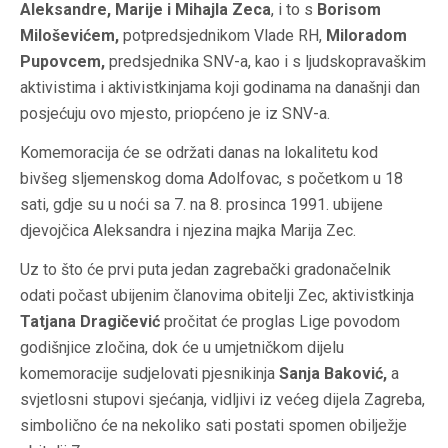
Aleksandre, Marije i Mihajla Zeca
, i to s
Borisom
Miloševićem,
potpredsjednikom Vlade RH,
Miloradom
Pupovcem,
predsjednika SNV-a, kao i s ljudskopravaškim
aktivistima i aktivistkinjama koji godinama na današnji dan
posjećuju ovo mjesto, priopćeno je iz SNV-a.
Komemoracija će se održati danas na lokalitetu kod
bivšeg sljemenskog doma Adolfovac, s početkom u 18
sati, gdje su u noći sa 7. na 8. prosinca 1991. ubijene
djevojčica Aleksandra i njezina majka Marija Zec.
Uz to što će prvi puta jedan zagrebački gradonačelnik
odati počast ubijenim članovima obitelji Zec, aktivistkinja
Tatjana Dragičević
pročitat će proglas Lige povodom
godišnjice zločina, dok će u umjetničkom dijelu
komemoracije sudjelovati pjesnikinja
Sanja Baković,
a
svjetlosni stupovi sjećanja, vidljivi iz većeg dijela Zagreba,
simbolično će na nekoliko sati postati spomen obilježje