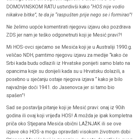
DOMOVINSKOM RATU ustvrdivši kako “
HOS nije vodio
nikakve bitke”, te da je “raspušten prije nego se i formirao”!
Ne želimo uopće komentirati njegovu izjavu oko pozdrava
ZDS jer nam je teško odgonetnuti koji je Mesić pravi?!
Mi HOS-ovci sjećamo se Mesića koji je u Australiji 1990.g.
veličao NDH, pamtimo njegovu izjavu za medije “kako će
Srbi kada budu odlazili iz Hrvatske ponijeti samo blato na
opancima koje su donijeli kada su u Hrvatsku dolazili, a
posebno u sjećanju ostaje njegova izjava “ kako je bilo
najvažnije doći 1941. do Jasenovca jer si tamo bio
spašen”!
Sad se postavlja pitanje koji je Mesić pravi: onaj iz 90ih
godina ili ovaj koji vrijeđa HOS! A možda je ipak kompletna
priča oko Stjepana Mesića obični LAŽNJAK ili se ove
izjave oko HOS-a mogu opravdati visokom životnom dobi