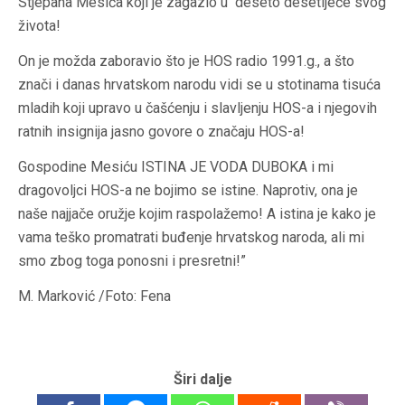
Stjepana Mesića koji je zagazio u deseto desetljeće svog
života!
On je možda zaboravio što je HOS radio 1991.g., a što
znači i danas hrvatskom narodu vidi se u stotinama tisuća
mladih koji upravo u čašćenju i slavljenju HOS-a i njegovih
ratnih insignija jasno govore o značaju HOS-a!
Gospodine Mesiću ISTINA JE VODA DUBOKA i mi
dragovoljci HOS-a ne bojimo se istine. Naprotiv, ona je
naše najjače oružje kojim raspolažemo! A istina je kako je
vama teško promatrati buđenje hrvatskog naroda, ali mi
smo zbog toga ponosni i presretni!”
M. Marković /Foto: Fena
Širi dalje