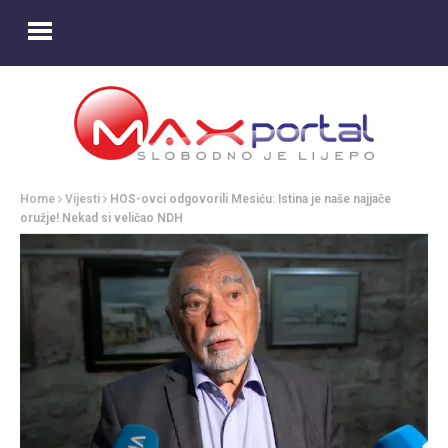
Home
Vijesti
HOS-ovci odgovorili Mesiću: Istina je naše najjače
oružje! Nekad si veličao NDH