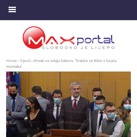
Home
Vijesti
Hrvati se smiju Saboru: ‘Vratiće se Nino s tisuću
momaka’