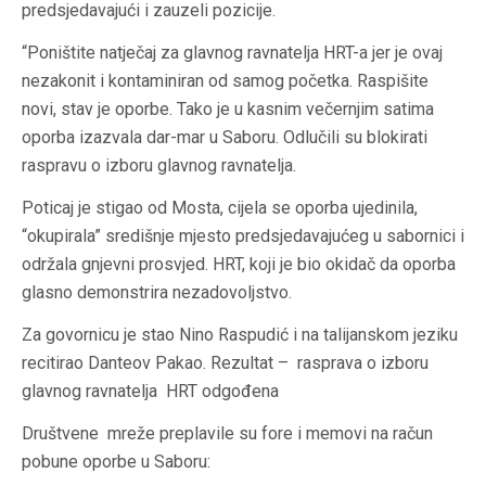
predsjedavajući i zauzeli pozicije.
“Poništite natječaj za glavnog ravnatelja HRT-a jer je ovaj
nezakonit i kontaminiran od samog početka. Raspišite
novi, stav je oporbe. Tako je u kasnim večernjim satima
oporba izazvala dar-mar u Saboru. Odlučili su blokirati
raspravu o izboru glavnog ravnatelja.
Poticaj je stigao od Mosta, cijela se oporba ujedinila,
“okupirala” središnje mjesto predsjedavajućeg u sabornici i
održala gnjevni prosvjed. HRT, koji je bio okidač da oporba
glasno demonstrira nezadovoljstvo.
Za govornicu je stao Nino Raspudić i na talijanskom jeziku
recitirao Danteov Pakao. Rezultat – rasprava o izboru
glavnog ravnatelja HRT odgođena
Društvene mreže preplavile su fore i memovi na račun
pobune oporbe u Saboru: