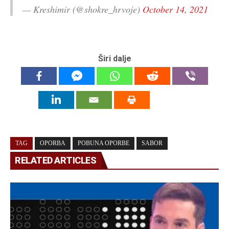
— Kreshimir (@shokre_hrvoje)
October 14, 2021
Širi dalje
TAG
OPORBA
POBUNA OPORBE
SABOR
RELATED ARTICLES