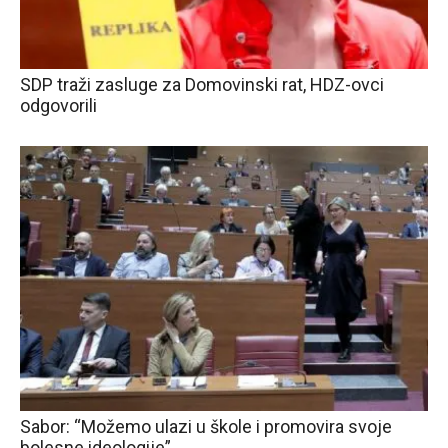
SDP traži zasluge za Domovinski rat, HDZ-ovci
odgovorili
Sabor: “Možemo ulazi u škole i promovira svoje
bolesne ideologije”