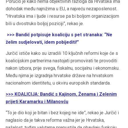
Poručio je kako nema objektivnih razloga da Hrvatska ima
dohodak među najnižima u EU, a najveću nezaposlenost.
“Hrvatska ima i ljude i resurse pa bi boljom organizacijom
bili u dvostruko boljoj poziciji”, rekao je.
>>>
Bandić potpisuje koaliciju s pet stranaka: “Ne
želim sudjelovati, idem pobijediti!”
Jurčić ističe kako su izradili 10 ključnih reformi koje će s
koalicijskim partnerima nastojati promovirati te provoditi
nakon izbora, prije svega, fiskalnu, socijalnu i ekonomsku.
Među njima je izgradnja hrvatske države na hrvatskom
nacionalnom identitetu, u okviru europskih standarda.
>>>
KOALICIJA: Bandić s Kajinom, Ženama i Zelenim
prijeti Karamarku i Milanovću
“To je dio koji je bitan i bez kojeg ne ide”, rekao je Jurčić i
naglasio da je takva reforma važna jer je Hrvatska,
nažalost, tuđim valutama prepustila da obavljaju funkciju