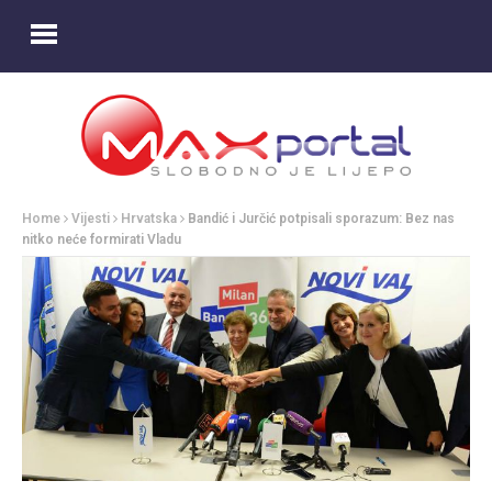
Home
Vijesti
Hrvatska
Bandić i Jurčić potpisali sporazum: Bez nas
nitko neće formirati Vladu