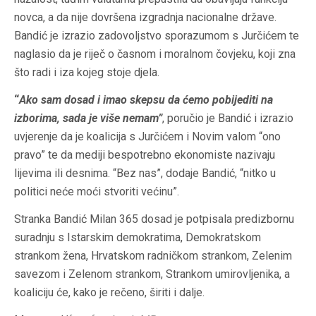
novca, a da nije dovršena izgradnja nacionalne države.
Bandić je izrazio zadovoljstvo sporazumom s Jurčićem te
naglasio da je riječ o časnom i moralnom čovjeku, koji zna
što radi i iza kojeg stoje djela.
“
Ako sam dosad i imao skepsu da ćemo pobijediti na
izborima, sada je više nemam”
, poručio je Bandić i izrazio
uvjerenje da je koalicija s Jurčićem i Novim valom “ono
pravo” te da mediji bespotrebno ekonomiste nazivaju
lijevima ili desnima. “Bez nas”, dodaje Bandić, “nitko u
politici neće moći stvoriti većinu”.
Stranka Bandić Milan 365 dosad je potpisala predizbornu
suradnju s Istarskim demokratima, Demokratskom
strankom žena, Hrvatskom radničkom strankom, Zelenim
savezom i Zelenom strankom, Strankom umirovljenika, a
koaliciju će, kako je rečeno, širiti i dalje.