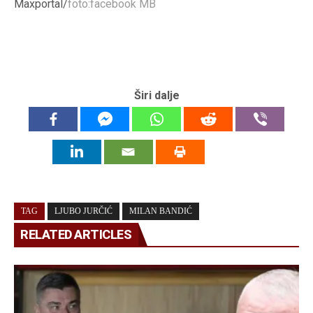
Maxportal/
foto:facebook MB
Širi dalje
TAG
LJUBO JURČIĆ
MILAN BANDIĆ
RELATED ARTICLES