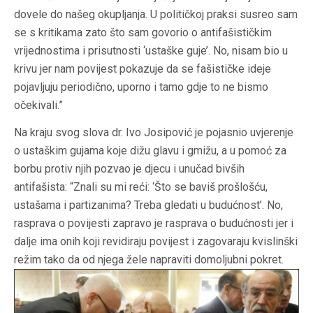
dovele do našeg okupljanja. U političkoj praksi susreo sam
se s kritikama zato što sam govorio o antifašističkim
vrijednostima i prisutnosti ‘ustaške guje’. No, nisam bio u
krivu jer nam povijest pokazuje da se fašističke ideje
pojavljuju periodično, uporno i tamo gdje to ne bismo
očekivali.”
Na kraju svog slova dr. Ivo Josipović je pojasnio uvjerenje
o ustaškim gujama koje dižu glavu i gmižu, a u pomoć za
borbu protiv njih pozvao je djecu i unučad bivših
antifašista: “Znali su mi reći: ‘Što se baviš prošlošću,
ustašama i partizanima? Treba gledati u budućnost’. No,
rasprava o povijesti zapravo je rasprava o budućnosti jer i
dalje ima onih koji revidiraju povijest i zagovaraju kvislinški
režim tako da od njega žele napraviti domoljubni pokret.