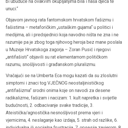
bi ubuduće na ovakvim okupljanjima bila i naša djeca te
unuci.“
Objavom javnog rata fantomskom hrvatskom fašizmu i
fašistima – metaforičkim „ustaškim gujama“ u politici i
medijima, ali i predsjednici koja navodno ništa ne zna i ne
razumije pa je zbog toga njihovog heroja bez mane poslala
u Muzeje Hrvatskoga zagorja – Zoran Pusić i njegovi
„antifašisti“ objavili su rat elementarnom političkom
razumu, snošljivosti i građanskom pluralizmu.
Vračajući se na Umberta Eca mogu kazati da su zloslutni
simptomi i znaci tog VJEČNOG neostaljinističkog
„antifašizma“ srodni onima koje on navodi za desene
radikalizme, fašizam i nacizam: 1. kult napretka i svijetle
budućnosti, 2. odbacivanje svake tradicije, 3.
Ateistička/agnostička nesnošljivost prema vjeri i
vjernicima, 4. neslaganje kao izdaja, 5. strah od razlike, 6.
individualna ili socijalna frustracija, 7. opsesija zavjerom, 8.