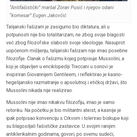
“Antifašistički” maršal Zoran Pusić i njegov odani
“komesar” Eugen Jakovčić
Talijanski fašizam je zasigurno bio diktatura, ali u
potpunosti nije bio totalitarizam, ne zbog svoje blagosti
već zbog filozofske slabosti svoje ideologije. Nasuprot
uopćenom mišljenju, talijanski fašizam nije imao posebne
filozofije. Članak o fašizmu kojeg potpisuje Mussolini, a
koji je objavljen u enciklopediji Treccani u osnovi je
inspiriran Giovannijem Gentileem, i reflektirao je kasno-
hegelijansko razmatranje o apsolutnoj i etičkoj državi, što
Mussolini nikada nije realizirao.
Mussolini nije imao nikakvu filozofiju, imao je samo
retoriku. Na početku je bio militantni ateist, a kasnije je
ipak potpisao konvenciju s Crkvom i tolerirao biskupe koji
su blagosiljali fašističke zastavice. U svojim ranijim
antiklerikalnim godinama, govori, po svemu sudeći,