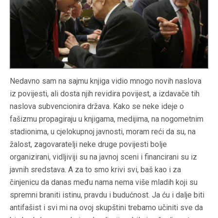
Nedavno sam na sajmu knjiga vidio mnogo novih naslova
iz povijesti, ali dosta njih revidira povijest, a izdavače tih
naslova subvencionira država. Kako se neke ideje o
fašizmu propagiraju u knjigama, medijima, na nogometnim
stadionima, u cjelokupnoj javnosti, moram reći da su, na
žalost, zagovaratelji neke druge povijesti bolje
organizirani, vidljiviji su na javnoj sceni i financirani su iz
javnih sredstava. A za to smo krivi svi, baš kao i za
činjenicu da danas među nama nema više mladih koji su
spremni braniti istinu, pravdu i budućnost. Ja ću i dalje biti
antifašist i svi mi na ovoj skupštini trebamo učiniti sve da