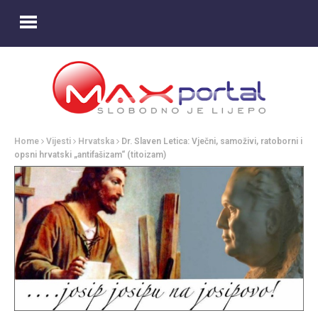
Home
Vijesti
Hrvatska
Dr. Slaven Letica: Vječni, samoživi, ratoborni i
opsni hrvatski „antifašizam“ (titoizam)