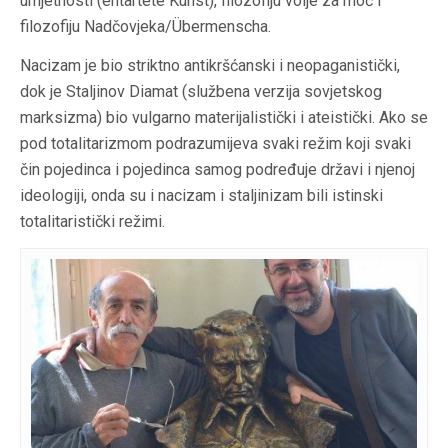
umjetnosti (entartete Kunst), filozofiju volje za moć i
filozofiju Nadčovjeka/Übermenscha.
Nacizam je bio striktno antikršćanski i neopaganistički,
dok je Staljinov Diamat (službena verzija sovjetskog
marksizma) bio vulgarno materijalistički i ateistički. Ako se
pod totalitarizmom podrazumijeva svaki režim koji svaki
čin pojedinca i pojedinca samog podređuje državi i njenoj
ideologiji, onda su i nacizam i staljinizam bili istinski
totalitaristički režimi.