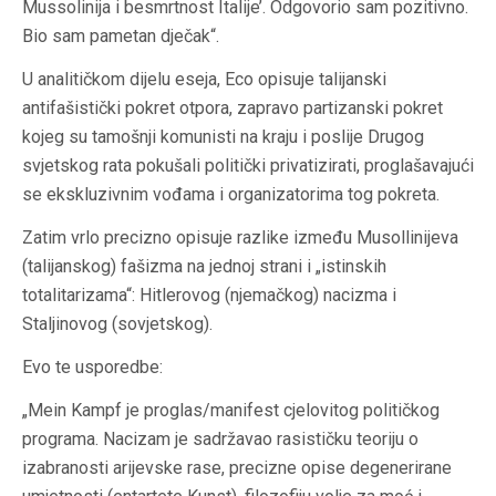
Mussolinija i besmrtnost Italije’. Odgovorio sam pozitivno.
Bio sam pametan dječak“.
U analitičkom dijelu eseja, Eco opisuje talijanski
antifašistički pokret otpora, zapravo partizanski pokret
kojeg su tamošnji komunisti na kraju i poslije Drugog
svjetskog rata pokušali politički privatizirati, proglašavajući
se ekskluzivnim vođama i organizatorima tog pokreta.
Zatim vrlo precizno opisuje razlike između Musollinijeva
(talijanskog) fašizma na jednoj strani i „istinskih
totalitarizama“: Hitlerovog (njemačkog) nacizma i
Staljinovog (sovjetskog).
Evo te usporedbe:
„Mein Kampf je proglas/manifest cjelovitog političkog
programa. Nacizam je sadržavao rasističku teoriju o
izabranosti arijevske rase, precizne opise degenerirane