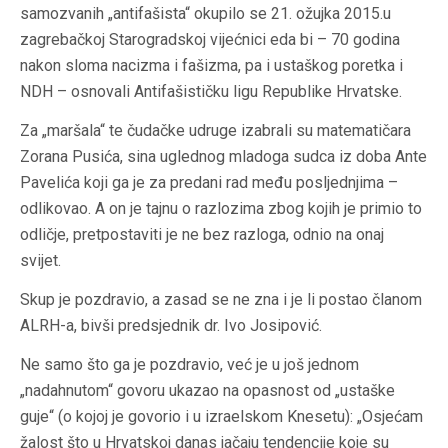
samozvanih „antifašista“ okupilo se 21. ožujka 2015.u
zagrebačkoj Starogradskoj vijećnici eda bi – 70 godina
nakon sloma nacizma i fašizma, pa i ustaškog poretka i
NDH – osnovali Antifašističku ligu Republike Hrvatske.
Za „maršala“ te čudačke udruge izabrali su matematičara
Zorana Pusića, sina uglednog mladoga sudca iz doba Ante
Pavelića koji ga je za predani rad među posljednjima –
odlikovao. A on je tajnu o razlozima zbog kojih je primio to
odličje, pretpostaviti je ne bez razloga, odnio na onaj
svijet.
Skup je pozdravio, a zasad se ne zna i je li postao članom
ALRH-a, bivši predsjednik dr. Ivo Josipović.
Ne samo što ga je pozdravio, već je u još jednom
„nadahnutom“ govoru ukazao na opasnost od „ustaške
guje“ (o kojoj je govorio i u izraelskom Knesetu): „Osjećam
žalost što u Hrvatskoj danas jačaju tendencije koje su