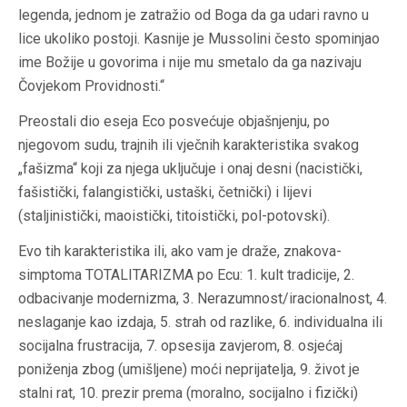
legenda, jednom je zatražio od Boga da ga udari ravno u
lice ukoliko postoji. Kasnije je Mussolini često spominjao
ime Božije u govorima i nije mu smetalo da ga nazivaju
Čovjekom Providnosti.“
Preostali dio eseja Eco posvećuje objašnjenju, po
njegovom sudu, trajnih ili vječnih karakteristika svakog
„fašizma“ koji za njega uključuje i onaj desni (nacistički,
fašistički, falangistički, ustaški, četnički) i lijevi
(staljinistički, maoistički, titoistički, pol-potovski).
Evo tih karakteristika ili, ako vam je draže, znakova-
simptoma TOTALITARIZMA po Ecu: 1. kult tradicije, 2.
odbacivanje modernizma, 3. Nerazumnost/iracionalnost, 4.
neslaganje kao izdaja, 5. strah od razlike, 6. individualna ili
socijalna frustracija, 7. opsesija zavjerom, 8. osjećaj
poniženja zbog (umišljene) moći neprijatelja, 9. život je
stalni rat, 10. prezir prema (moralno, socijalno i fizički)