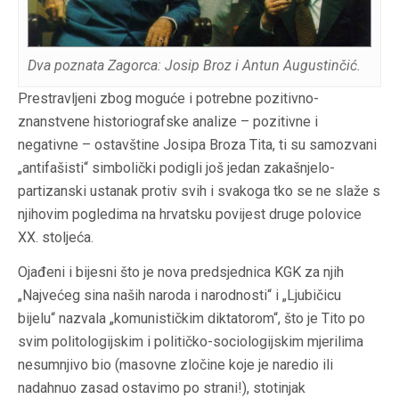
Dva poznata Zagorca: Josip Broz i Antun Augustinčić.
Prestravljeni zbog moguće i potrebne pozitivno-
znanstvene historiografske analize – pozitivne i
negativne – ostavštine Josipa Broza Tita, ti su samozvani
„antifašisti“ simbolički podigli još jedan zakašnjelo-
partizanski ustanak protiv svih i svakoga tko se ne slaže s
njihovim pogledima na hrvatsku povijest druge polovice
XX. stoljeća.
Ojađeni i bijesni što je nova predsjednica KGK za njih
„Najvećeg sina naših naroda i narodnosti“ i „Ljubičicu
bijelu“ nazvala „komunističkim diktatorom“, što je Tito po
svim politologijskim i političko-sociologijskim mjerilima
nesumnjivo bio (masovne zločine koje je naredio ili
nadahnuo zasad ostavimo po strani!), stotinjak