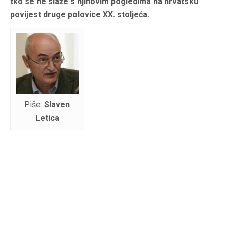
tko se ne slaže s njihovim pogledima na hrvatsku
povijest druge polovice XX. stoljeća.
Piše:
Slaven
Letica