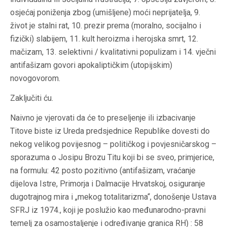
osjećaj poniženja zbog (umišljene) moći neprijatelja, 9.
život je stalni rat, 10. prezir prema (moralno, socijalno i
fizički) slabijem, 11. kult heroizma i herojska smrt, 12.
mačizam, 13. selektivni / kvalitativni populizam i 14. vječni
antifašizam govori apokaliptičkim (utopijskim)
novogovorom.
Zaključiti ću.
Naivno je vjerovati da će to preseljenje ili izbacivanje
Titove biste iz Ureda predsjednice Republike dovesti do
nekog velikog povijesnog – političkog i povjesničarskog –
sporazuma o Josipu Brozu Titu koji bi se sveo, primjerice,
na formulu: 42 posto pozitivno (antifašizam, vraćanje
dijelova Istre, Primorja i Dalmacije Hrvatskoj, osiguranje
dugotrajnog mira i „mekog totalitarizma“, donošenje Ustava
SFRJ iz 1974., koji je poslužio kao međunarodno-pravni
temelj za osamostaljenje i određivanje granica RH) : 58