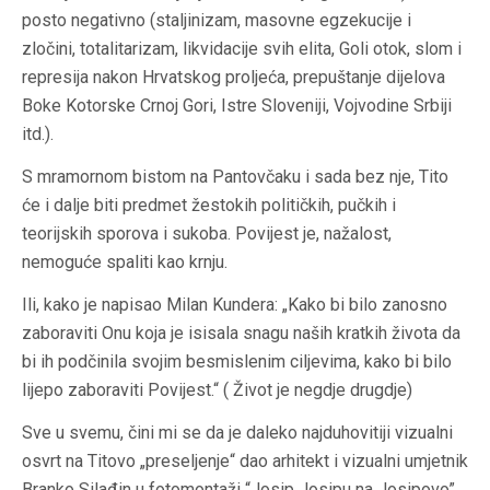
posto negativno (staljinizam, masovne egzekucije i
zločini, totalitarizam, likvidacije svih elita, Goli otok, slom i
represija nakon Hrvatskog proljeća, prepuštanje dijelova
Boke Kotorske Crnoj Gori, Istre Sloveniji, Vojvodine Srbiji
itd.).
S mramornom bistom na Pantovčaku i sada bez nje, Tito
će i dalje biti predmet žestokih političkih, pučkih i
teorijskih sporova i sukoba. Povijest je, nažalost,
nemoguće spaliti kao krnju.
Ili, kako je napisao Milan Kundera: „Kako bi bilo zanosno
zaboraviti Onu koja je isisala snagu naših kratkih života da
bi ih podčinila svojim besmislenim ciljevima, kako bi bilo
lijepo zaboraviti Povijest.“ ( Život je negdje drugdje)
Sve u svemu, čini mi se da je daleko najduhovitiji vizualni
osvrt na Titovo „preseljenje“ dao arhitekt i vizualni umjetnik
Branko Silađin u fotomontaži “Josip Josipu na Josipovo”.