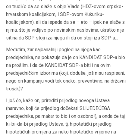
on trudi/o da se slaže s obje Vlade (HDZ-ovom srpsko-
hrvatskom koalicijskom, i SDP-ovom Kukuriku-
koalicijskom), ali da ispada da se – eto – ipak ne slaže s
njima, što je vidljivo po novinskim naslovima, ukratko nije
sitina da SDP stoji iza njega ili da on stoji iza SDP-a…
Međutim, zar najbanalniji pogled na njega kao
predsjednika, ne pokazuje da je on KANDIDAT SDP-a bio
na prošlim, i da će KANDIDAT SDP-a biti i na ovim
predsjedničkim izborima (koji, doduše, još nisu raspisani,
nego on kampanju vodi tek onako, preventivno, na državni
trošak)?
I još će, kaže on, prirediti prijedlog novoga Ustava
(naravno, koji će prijedlog dočekati SLIJEDEĆEGA
predsjednika, pa makar to bio i on osobno!), a onda će taj
ki-bi-da-bi prijedlog Ustava, tj. hipotetički prijedlog
hipotetičkih promjena za neko hipotetičko vrijeme na