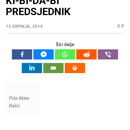
KI-BI-DA-BI
PREDSJEDNIK
D P
12 SRPNJA, 2014
Širi dalje
Piše Mate
Bašić