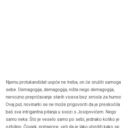
Njemu protukandidat uopće ne treba, on će srušiti samoga
sebe. Demagogija, demagogija, ništa nego demagogija,
nervozno prepričavanje starih viceva bez smisla za humor.
Ovaj put, novinarki se ne može prigovoriti da je preskočila
baš sva intrigantna pitanja u svezi s Josipovićem. Nego
samo neka. Što je veselo samo po sebi, jednako koliko je
ozbiljno. Čovjek, primjerice, veli da je lako utvrditi kako se