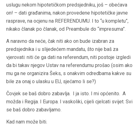
uslugu nekom hipotetičkom predsjedniku, još – obećava
on! – dati građanima, nakon provedene hipotetičke javne
rasprave, na ocjenu na REFERENDUMU. I to “u kompletu”,
nikako članak po članak, od Preambule do “impresuma”.
A naravno da neće, čak niti ako on bude izabran za
predsjednika i u slijedećem mandatu, što nije baš za
vjerovati: niti će ga dati na referendum, niti postoje izgledi
da bi takav njegov Ustav na referendumu prošao (osim ako
mu ga ne organizira Šeks, s onakvim odredbama kakve su
bile za onaj o ulasku u EU, sjećamo li se?)
Čovjek se baš dobro zabavlja. I ja isto. I mi općenito. A
možda i Regija. I Europa. I vaskoliki, cijeli cjelcati svijet. Svi
se baš dobro zabavljamo.
Kad nam može biti.