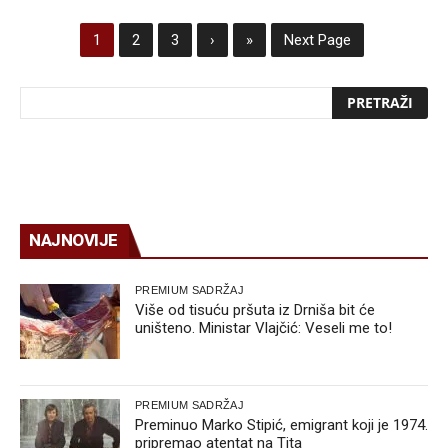
1
2
3
›
»
Next Page
NAJNOVIJE
PREMIUM SADRŽAJ
Više od tisuću pršuta iz Drniša bit će
uništeno. Ministar Vlajčić: Veseli me to!
PREMIUM SADRŽAJ
Preminuo Marko Stipić, emigrant koji je 1974.
pripremao atentat na Tita