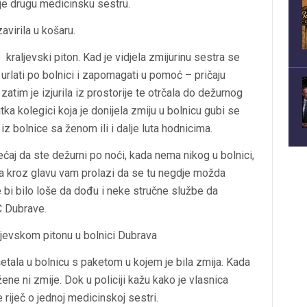
a je drugu medicinsku sestru.
avirila u košaru.
 kraljevski piton. Kad je vidjela zmijurinu sestra se
 urlati po bolnici i zapomagati u pomoć – pričaju
tim je izjurila iz prostorije te otrčala do dežurnog
tka kolegici koja je donijela zmiju u bolnicu gubi se
a iz bolnice sa ženom ili i dalje luta hodnicima.
ćaj da ste dežurni po noći, kada nema nikog u bolnici,
a, a kroz glavu vam prolazi da se tu negdje možda
 bi bilo loše da dođu i neke stručne službe da
C Dubrave.
raljevskom pitonu u bolnici Dubrava
etala u bolnicu s paketom u kojem je bila zmija. Kada
žene ni zmije. Dok u policiji kažu kako je vlasnica
 riječ o jednoj medicinskoj sestri.