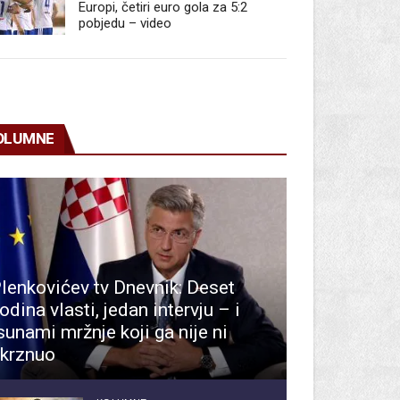
Europi, četiri euro gola za 5:2
pobjedu – video
OLUMNE
lenkovićev tv Dnevnik: Deset
odina vlasti, jedan intervju – i
sunami mržnje koji ga nije ni
krznuo