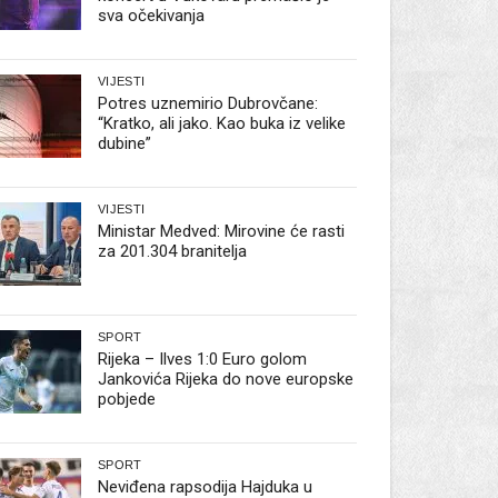
sva očekivanja
VIJESTI
Potres uznemirio Dubrovčane:
“Kratko, ali jako. Kao buka iz velike
dubine”
VIJESTI
Ministar Medved: Mirovine će rasti
za 201.304 branitelja
SPORT
Rijeka – Ilves 1:0 Euro golom
Jankovića Rijeka do nove europske
pobjede
SPORT
Neviđena rapsodija Hajduka u