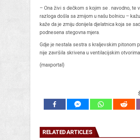
– Ona živi s dečkom s kojim se . navodno, te 
razloga došla sa zmijom u našu bolnicu – kažu 
kaže da je zmiju donijela djelatnica koja se sad
podnesena stegovna mjera.
Gdje je nestala sestra s kraljevskim pitonom pol
nije završila skrivena u ventilacijskim otvorima
(maxportal)
RELATED ARTICLES