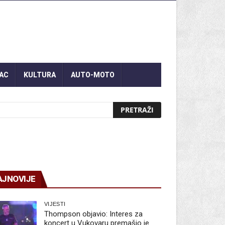
AC
KULTURA
AUTO-MOTO
AJNOVIJE
VIJESTI
Thompson objavio: Interes za
koncert u Vukovaru premašio je