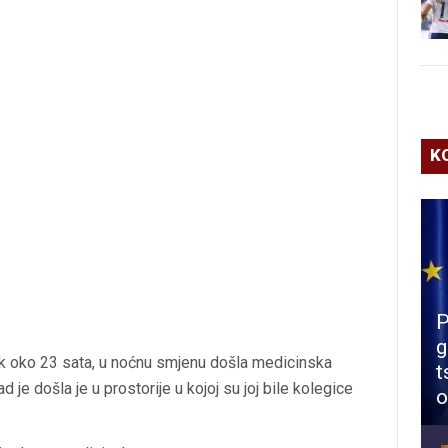
K
P
g
ak oko 23 sata, u noćnu smjenu došla medicinska
t
je došla je u prostorije u kojoj su joj bile kolegice
o