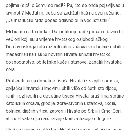
pojima (sic!) o čemu se radi!? Pa, što se onda pojavljivao u
javnosti? Međutim, treba se zadržati baš na ovoj rečenici:
„Da institucije rade posao odavno bi ih već istražili!“
Mi bismo na to dodali: Da institucije rade posao odavno bi
već oni koji su u vrijeme hrvatskog oslobodilačkog
Domovinskoga rata razorili ratnu vukovarsku bolnicu, ubili i
masakrirali na tisuće nevinih Hrvata, uništili hrvatsko
gospodarstvo, obiteljske kuće i stanove, zapalili hrvatska
sela.
Protjerali su na desetine tisuća Hrvata iz svojih domova,
opljačkali hrvatsku imovinu, ubili više od četiristo djece,
ranili i ozlijedili na desetine tisuća Hrvata, srušili na stotine
katoličkih crkava, groblja, zdravstvenih ustanova, škola,
bolnica, dječjih vrtića, zatvorili Hrvate po Srbiji i Crnoj Gori,
ali i u Hrvatskoj u najstrašnije koncentracijske logore.
Ubili su iznimno veliki broj Hrvata da im se još ni danas ne