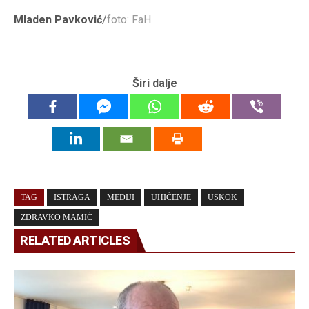
Mladen Pavković
/
foto: FaH
Širi dalje
TAG
ISTRAGA
MEDIJI
UHIĆENJE
USKOK
ZDRAVKO MAMIĆ
RELATED ARTICLES