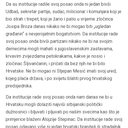
Da su institucije radile svoj posao onda ni jedan bivši
Udbaš, sekretar partije, sudac, milicionar i komunjara koji je
bio strah i trepet, koji je žario i palio u vrijeme zločinca
Josipa Broza danas nikako ne bi mogao biti „ugledan
građanin“ s nevjerojatnim bogatstvom. Da institucije rade
svoj posao onda bivši partizani nikako ne bi na svojim
dernecima mogli mahati s jugoslavenskim zastavama,
krvavim zvijezdama petokrakama, kakve je nosio i
zločinac Šljivančanin, i pričati da bez njih ne bi bilo
Hrvatske. Ne bi mogao ni Stjepan Mesić imati svoj ured,
kojeg plaća država, i po svijetu blatiti prvog hrvatskog
predsjednika.
Da institucije rade svoj posao onda nam danas ne bi u
Hrvatsku mogli dolaziti najviši srbijanski politički
dužnosnici i bljuvati i pljuvati po našim svecima kao što je
primjerice blaženi Alojzije Stepinac. Da institucije rade svoj
posao odavano više ni jedan hrvatski branitelj ili stradalnik