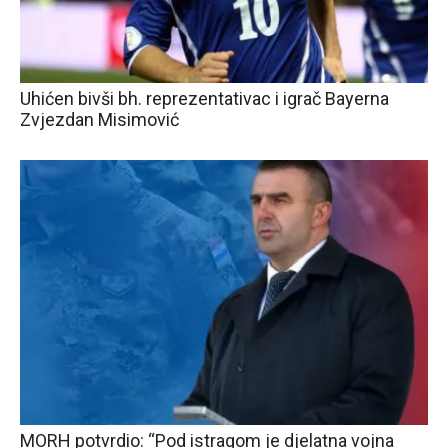
Uhićen bivši bh. reprezentativac i igrač Bayerna
Zvjezdan Misimović
MORH potvrdio: “Pod istragom je djelatna vojna