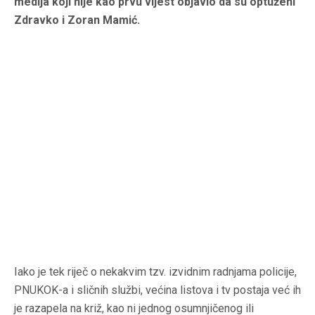
medija koji nije kao prvu vijest objavio da su optuženi
Zdravko i Zoran Mamić.
Iako je tek riječ o nekakvim tzv. izvidnim radnjama policije,
PNUKOK-a i sličnih službi, većina listova i tv postaja već ih
je razapela na križ, kao ni jednog osumnjičenog ili