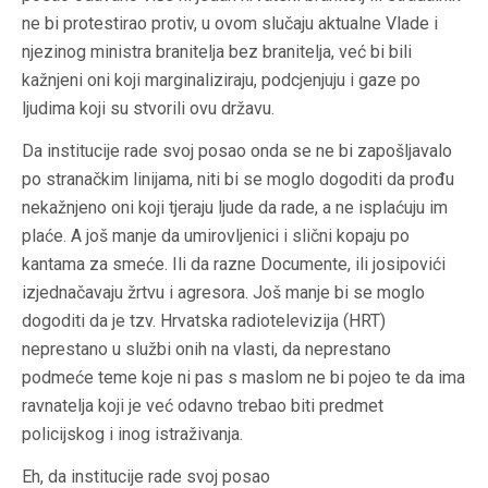
ne bi protestirao protiv, u ovom slučaju aktualne Vlade i
njezinog ministra branitelja bez branitelja, već bi bili
kažnjeni oni koji marginaliziraju, podcjenjuju i gaze po
ljudima koji su stvorili ovu državu.
Da institucije rade svoj posao onda se ne bi zapošljavalo
po stranačkim linijama, niti bi se moglo dogoditi da prođu
nekažnjeno oni koji tjeraju ljude da rade, a ne isplaćuju im
plaće. A još manje da umirovljenici i slični kopaju po
kantama za smeće. Ili da razne Documente, ili josipovići
izjednačavaju žrtvu i agresora. Još manje bi se moglo
dogoditi da je tzv. Hrvatska radiotelevizija (HRT)
neprestano u službi onih na vlasti, da neprestano
podmeće teme koje ni pas s maslom ne bi pojeo te da ima
ravnatelja koji je već odavno trebao biti predmet
policijskog i inog istraživanja.
Eh, da institucije rade svoj posao