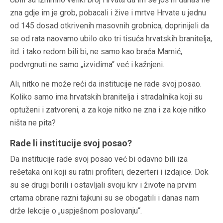
zna gdje im je grob, pobacali i žive i mrtve Hrvate u jednu
od 145 dosad otkrivenih masovnih grobnica, doprinijeli da
se od rata naovamo ubilo oko tri tisuća hrvatskih branitelja,
itd. i tako redom bili bi, ne samo kao braća Mamić,
podvrgnuti ne samo „izvidima“ već i kažnjeni.
Ali, nitko ne može reći da institucije ne rade svoj posao.
Koliko samo ima hrvatskih branitelja i stradalnika koji su
optuženi i zatvoreni, a za koje nitko ne zna i za koje nitko
ništa ne pita?
Rade li institucije svoj posao?
Da institucije rade svoj posao već bi odavno bili iza
rešetaka oni koji su ratni profiteri, dezerteri i izdajice. Dok
su se drugi borili i ostavljali svoju krv i živote na prvim
crtama obrane razni tajkuni su se obogatili i danas nam
drže lekcije o „uspješnom poslovanju“.