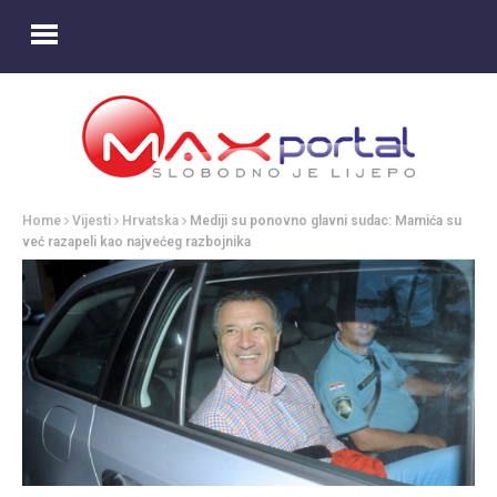
Home
Vijesti
Hrvatska
Mediji su ponovno glavni sudac: Mamića su
već razapeli kao najvećeg razbojnika