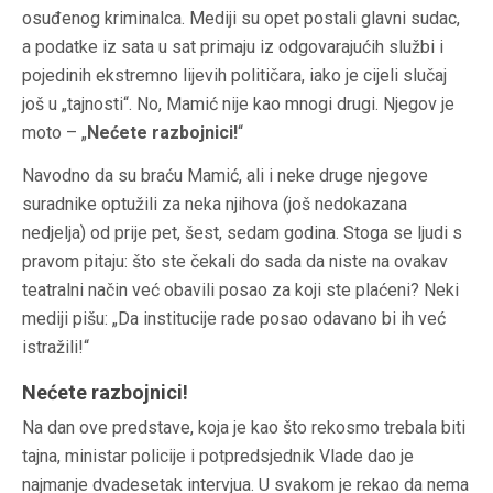
osuđenog kriminalca. Mediji su opet postali glavni sudac,
a podatke iz sata u sat primaju iz odgovarajućih službi i
pojedinih ekstremno lijevih političara, iako je cijeli slučaj
još u „tajnosti“. No, Mamić nije kao mnogi drugi. Njegov je
moto – „
Nećete razbojnici!
“
Navodno da su braću Mamić, ali i neke druge njegove
suradnike optužili za neka njihova (još nedokazana
nedjelja) od prije pet, šest, sedam godina. Stoga se ljudi s
pravom pitaju: što ste čekali do sada da niste na ovakav
teatralni način već obavili posao za koji ste plaćeni? Neki
mediji pišu: „Da institucije rade posao odavano bi ih već
istražili!“
Nećete razbojnici!
Na dan ove predstave, koja je kao što rekosmo trebala biti
tajna, ministar policije i potpredsjednik Vlade dao je
najmanje dvadesetak intervjua. U svakom je rekao da nema