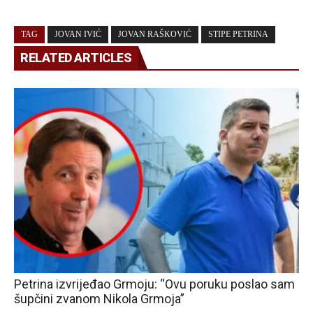
TAG
JOVAN IVIĆ
JOVAN RAŠKOVIĆ
STIPE PETRINA
RELATED ARTICLES
Petrina izvrijeđao Grmoju: “Ovu poruku poslao sam
šupčini zvanom Nikola Grmoja”