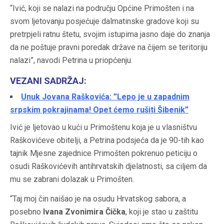
“Ivić, koji se nalazi na području Općine Primošten i na
svom ljetovanju posjećuje dalmatinske gradove koji su
pretrpjeli ratnu štetu, svojim istupima jasno daje do znanja
da ne poštuje pravni poredak države na čijem se teritoriju
nalazi”, navodi Petrina u priopćenju.
VEZANI SADRŽAJ:
Unuk Jovana Raškovića: ”Lepo je u zapadnim
srpskim pokrajinama! Opet ćemo rušiti Šibenik”
Ivić je ljetovao u kući u Primoštenu koja je u vlasništvu
Raškovićeve obitelji, a Petrina podsjeća da je 90-tih kao
tajnik Mjesne zajednice Primošten pokrenuo peticiju o
osudi Raškovićevih antihrvatskih djelatnosti, sa ciljem da
mu se zabrani dolazak u Primošten.
“Taj moj čin naišao je na osudu Hrvatskog sabora, a
posebno
Ivana Zvonimira Čička
, koji je stao u zaštitu