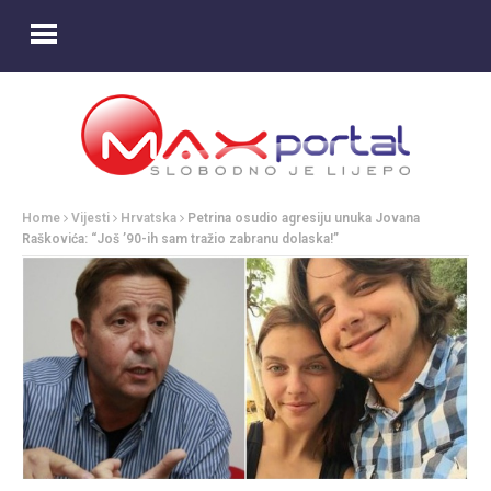
Home
Vijesti
Hrvatska
Petrina osudio agresiju unuka Jovana
Raškovića: “Još ’90-ih sam tražio zabranu dolaska!”