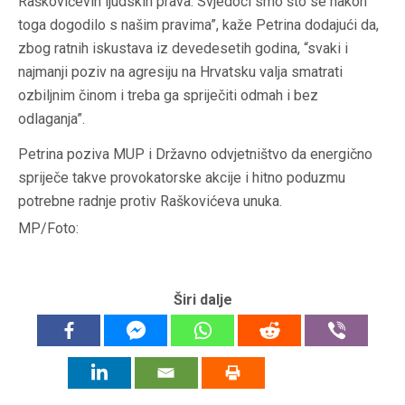
Raškovićevih ljudskih prava. Svjedoci smo što se nakon
toga dogodilo s našim pravima”, kaže Petrina dodajući da,
zbog ratnih iskustava iz devedesetih godina, “svaki i
najmanji poziv na agresiju na Hrvatsku valja smatrati
ozbiljnim činom i treba ga spriječiti odmah i bez
odlaganja”.
Petrina poziva MUP i Državno odvjetništvo da energično
spriječe takve provokatorske akcije i hitno poduzmu
potrebne radnje protiv Raškovićeva unuka.
MP/Foto:
Širi dalje