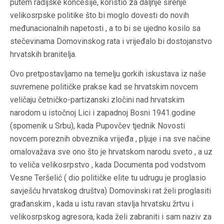
putem radijske koncesije, koristio za daljnje širenje
velikosrpske politike što bi moglo dovesti do novih
međunacionalnih napetosti , a to bi se ujedno kosilo sa
stečevinama Domovinskog rata i vrijeđalo bi dostojanstvo
hrvatskih branitelja.
Ovo pretpostavljamo na temelju gorkih iskustava iz naše
suvremene političke prakse kad se hrvatskim novcem
veličaju četničko-partizanski zločini nad hrvatskim
narodom u istočnoj Lici i zapadnoj Bosni 1941.godine
(spomenik u Srbu), kada Pupovčev tjednik Novosti
novcem poreznih obveznika vrijeđa , pljuje i na sve načine
omalovažava sve ono što je hrvatskom narodu sveto , a uz
to veliča velikosrpstvo , kada Documenta pod vodstvom
Vesne Teršelić ( dio političke elite tu udrugu je proglasio
savješću hrvatskog društva) Domovinski rat želi proglasiti
građanskim , kada u istu ravan stavlja hrvatsku žrtvu i
velikosrpskog agresora, kada želi zabraniti i sam naziv za