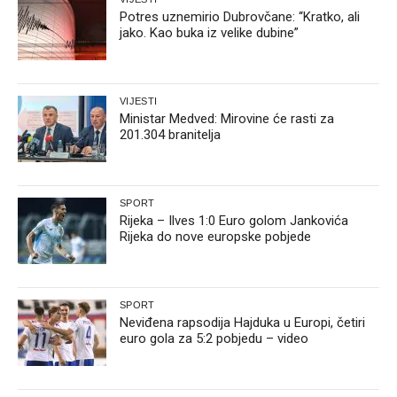
Potres uznemirio Dubrovčane: “Kratko, ali
jako. Kao buka iz velike dubine”
VIJESTI
Ministar Medved: Mirovine će rasti za
201.304 branitelja
SPORT
Rijeka – Ilves 1:0 Euro golom Jankovića
Rijeka do nove europske pobjede
SPORT
Neviđena rapsodija Hajduka u Europi, četiri
euro gola za 5:2 pobjedu – video