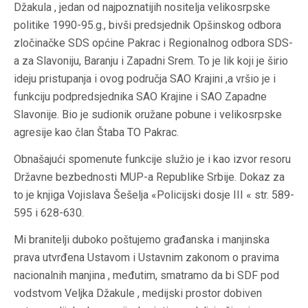
Džakula , jedan od najpoznatijih nositelja velikosrpske
politike 1990-95.g., bivši predsjednik Opšinskog odbora
zločinačke SDS općine Pakrac i Regionalnog odbora SDS-
a za Slavoniju, Baranju i Zapadni Srem. To je lik koji je širio
ideju pristupanja i ovog područja SAO Krajini ,a vršio je i
funkciju podpredsjednika SAO Krajine i SAO Zapadne
Slavonije. Bio je sudionik oružane pobune i velikosrpske
agresije kao član Štaba TO Pakrac.
Obnašajući spomenute funkcije služio je i kao izvor resoru
Državne bezbednosti MUP-a Republike Srbije. Dokaz za
to je knjiga Vojislava Šešelja «Policijski dosje III « str. 589-
595 i 628-630.
Mi branitelji duboko poštujemo građanska i manjinska
prava utvrđena Ustavom i Ustavnim zakonom o pravima
nacionalnih manjina , međutim, smatramo da bi SDF pod
vodstvom Veljka Džakule , medijski prostor dobiven