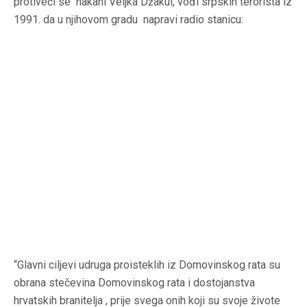
protiveći se nakani Veljka Džakul, vođi srpskih terorista iz
1991. da u njihovom gradu napravi radio stanicu:
“Glavni ciljevi udruga proisteklih iz Domovinskog rata su
obrana stečevina Domovinskog rata i dostojanstva
hrvatskih branitelja , prije svega onih koji su svoje živote