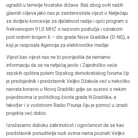
ugradili u temelje hrvatske države. Baš zbog ovih naših
glavnih ciljeva jako nas je zainteresirala vijest o Natječaju
za dodjelu koncesije za djelatnost radija i opći program s
frekvencijom 91,0 MHZ s nazivom područja i oznakom
pod rednim brojem 6 – dio grada Nove Gradiške (D-NG), a
koji je raspisala Agencija za elektroničke medije .
Vijest kao vijest nas ne bi povrijedila da nemamo
informaciju da se na natječaj javilo i Zajedničko veće
srpskih opština putem Srpskog demokratskog foruma čiji
je predsjednik i predstavnik Veljko Džakula već u nekoliko
navrata boravio u Novoj Gradiški gdje se susreo s nekim
pojedincima iz političkog života grada N.Gradiške, a
također i s vodstvom Radio Psunja čiju je pomoć u izradi
projekta već dobio.
Izražavamo duboku zabrinutost i ogorčenost da se kao
predstavnik ponuditelja nudi svima nama poznati Veljko