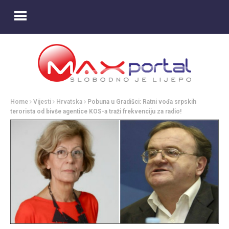
Home
Vijesti
Hrvatska
Pobuna u Gradišci: Ratni vođa srpskih
terorista od bivše agentice KOS-a traži frekvenciju za radio!