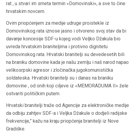
rat , u stvari im smeta termin «Domovinski», a sve to čine
hrvatskim novcem.
Ovim priopćenjem za medije udruge proistekle iz
Domovinskog rata iznose jasno i otvoreno svoj stav da bi
davanje koncesije SDF-u kojeg vodi Veljko Džakula bio
uvreda hrvatskim braniteljima i protivno dignitetu
Domovinskog rata. Hrvatski branitelji su devedesetih bili
na braniku domovine kada je našu zemlju i naš narod napao
velikosrpski agresor i zločinačka jugokomunistička
soldateska. Hrvatski branitelji su i danas na braniku
domovine , od onih koji ciljeve iz «MEMORADUMA II» žele
ostvariti političkim putem.
Hrvatski branitelji traže od Agencije za elektroničke medije
da odbiju zahtjev SDF-a i Veljka Džakule o dodjeli radijske
frekvencije,” kažu na kraju priopćenja branitelji iz Nove
Gradiške.