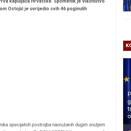
Prva kapuljača Hrvatske. Spomenik je vlasništvo
om Ostojić je uvrijedio svih 46 poginulih
K
P
g
t
o
dnika specijalnih postrojba naoružanih dugim oružjem