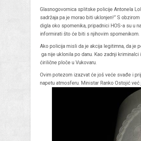
Glasnogovornica splitske policije Antonela Loli
sadržaja pa je morao biti uklonjen!” S obzirom 
digla oko spomenika, pripadnici HOS-a su u naj
informirati što će biti s njihovim spomenikom.
Ako policija misli da je akcija legitimna, da 
ga nije uklonila po danu. Kao zadnji kriminalci 
ćirilične ploče u Vukovaru.
Ovim potezom izazvat će još veće svađe i prijepo
napetu atmosferu. Ministar Ranko Ostojić već 