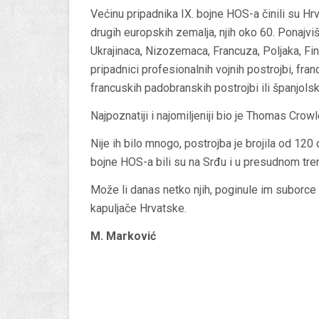
Većinu pripadnika IX. bojne HOS-a činili su Hrv
drugih europskih zemalja, njih oko 60. Ponajviš
Ukrajinaca, Nizozemaca, Francuza, Poljaka, Fin
pripadnici profesionalnih vojnih postrojbi, fr
francuskih padobranskih postrojbi ili španjols
Najpoznatiji i najomiljeniji bio je Thomas Crowl
Nije ih bilo mnogo, postrojba je brojila od 120
bojne HOS-a bili su na Srđu i u presudnom tre
Može li danas netko njih, poginule im suborce i
kapuljače Hrvatske.
M. Marković