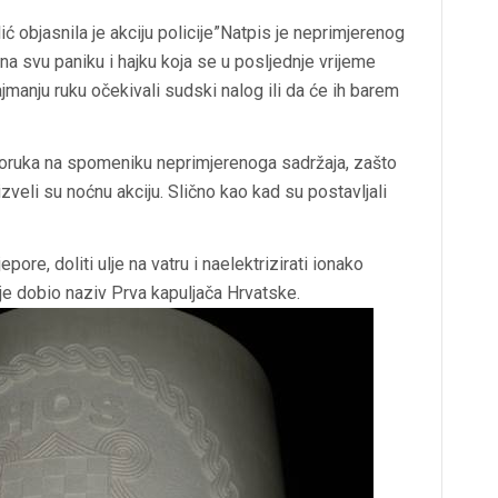
ć objasnila je akciju policije”Natpis je neprimjerenog
na svu paniku i hajku koja se u posljednje vrijeme
manju ruku očekivali sudski nalog ili da će ih barem
je poruka na spomeniku neprimjerenoga sadržaja, zašto
izveli su noćnu akciju. Slično kao kad su postavljali
re, doliti ulje na vatru i naelektrizirati ionako
je dobio naziv Prva kapuljača Hrvatske.