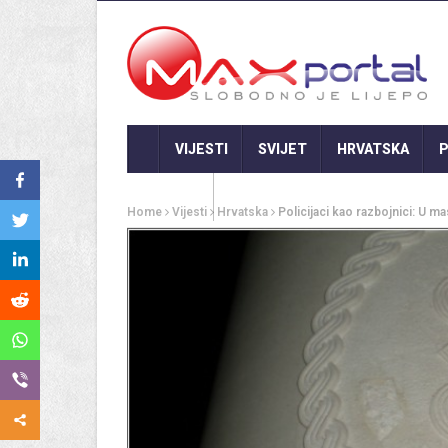
VIJESTI
SVIJET
HRVATSKA
P
GASTRO
Home
Vijesti
Hrvatska
Policijaci kao razbojnici: U 