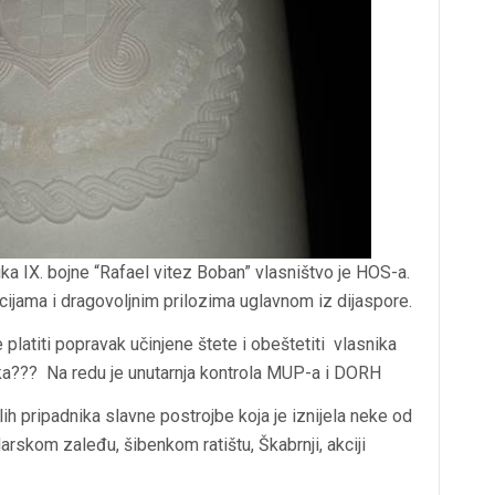
ka IX. bojne “Rafael vitez Boban” vlasništvo je HOS-a.
acijama i dragovoljnim prilozima uglavnom iz dijaspore.
e platiti popravak učinjene štete i obeštetiti vlasnika
ika??? Na redu je unutarnja kontrola MUP-a i DORH
ih pripadnika slavne postrojbe koja je iznijela neke od
arskom zaleđu, šibenkom ratištu, Škabrnji, akciji