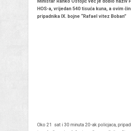
Ministar Ranko Ostojić već je dobio naziv 
HOS-a, vrijedan 540 tisuća kuna, a ovim čin
pripadnika IX. bojne “Rafael vitez Boban”
Oko 21 sat i 30 minuta 20-ak policjaca, pripa