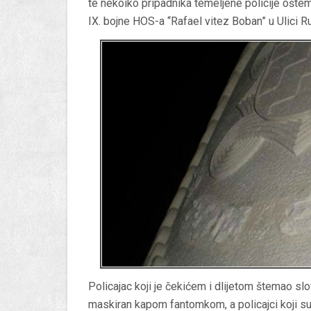
te nekoiko pripadnika temeljene policije o
IX. bojne HOS-a “Rafael vitez Boban” u Ulici R
Policajac koji je čekićem i dlijetom štemao 
maskiran kapom fantomkom, a policajci koji su