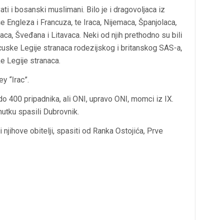
ati i bosanski muslimani. Bilo je i dragovoljaca iz
e Engleza i Francuza, te Iraca, Nijemaca, Španjolaca,
aca, Šveđana i Litavaca. Neki od njih prethodno su bili
ancuske Legije stranaca rodezijskog i britanskog SAS-a,
ke Legije stranaca.
ey “Irac”.
 do 400 pripadnika, ali ONI, upravo ONI, momci iz IX.
nutku spasili Dubrovnik.
 njihove obitelji, spasiti od Ranka Ostojića, Prve