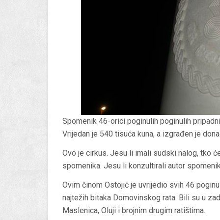
Spomenik 46-orici poginulih poginulih pripadni
Vrijedan je 540 tisuća kuna, a izgrađen je don
Ovo je cirkus. Jesu li imali sudski nalog, tko ć
spomenika. Jesu li konzultirali autor spomen
Ovim činom Ostojić je uvrijedio svih 46 poginul
najtežih bitaka Domovinskog rata. Bili su u zad
Maslenica, Oluji i brojnim drugim ratištima.