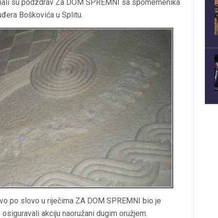
štemali su podzdrav Za DOM SPREMNI sa spomemenika
uđera Boškovića u Splitu.
slovo po slovo u riječima ZA DOM SPREMNI bio je
 osiguravali akciju naoružani dugim oružjem.