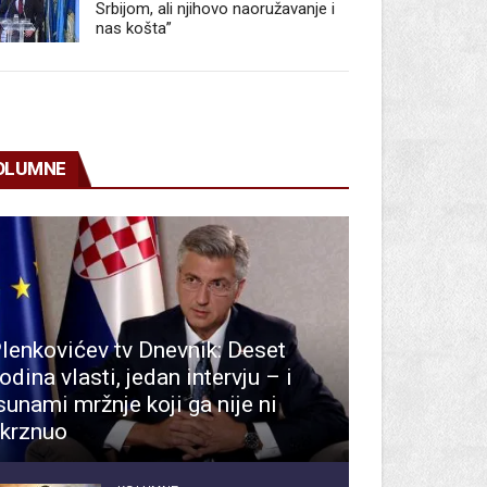
Srbijom, ali njihovo naoružavanje i
nas košta”
OLUMNE
lenkovićev tv Dnevnik: Deset
odina vlasti, jedan intervju – i
sunami mržnje koji ga nije ni
krznuo