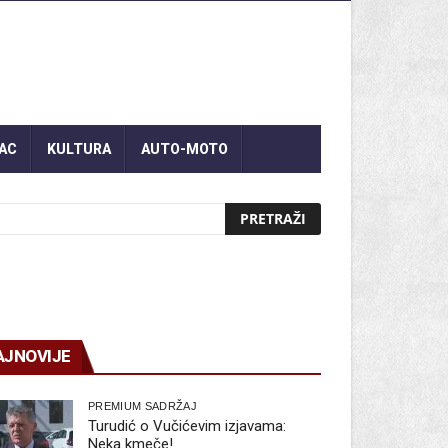
AC
KULTURA
AUTO-MOTO
AJNOVIJE
PREMIUM SADRŽAJ
Turudić o Vučićevim izjavama:
Neka kmeče!