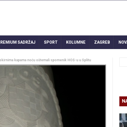
REMIUM SADRŽAJ
SPORT
KOLUMNE
ZAGREB
NOV
maskirnima kapama noću oštemali spomenik HOS-u u Splitu
N