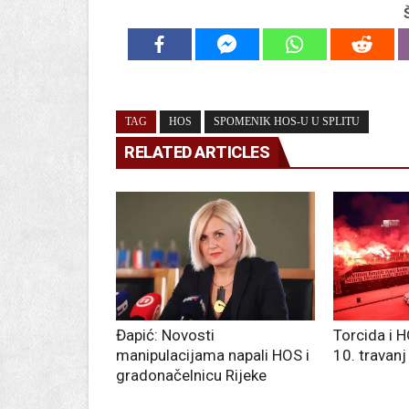
TAG
HOS
SPOMENIK HOS-U U SPLITU
RELATED ARTICLES
Đapić: Novosti
Torcida i H
manipulacijama napali HOS i
10. travanj
gradonačelnicu Rijeke