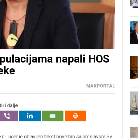
ipulacijama napali HOS
jeke
MAXPORTAL
Širi dalje
oj, jučer je objavljen tekst povezan sa proslavom Sv.