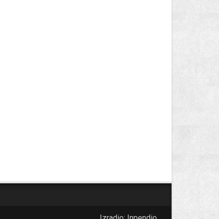
Izradio:
Inpendio