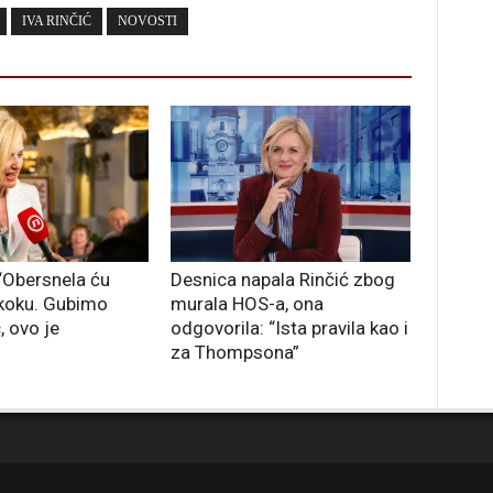
IVA RINČIĆ
NOVOSTI
 “Obersnela ću
Desnica napala Rinčić zbog
skoku. Gubimo
murala HOS-a, ona
, ovo je
odgovorila: “Ista pravila kao i
za Thompsona”