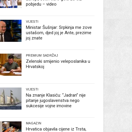
pobjedu – video
VIJESTI
Ministar Šušnjar: Srpkinja me zove
ustašom, djed joj je Ante, prezime
joj znate
PREMIUM SADRŽAJ
Zelenski smijenio veleposlanika u
Hrvatskoj
VIJESTI
Na znanje Klasiću: “Jadran” nije
pitanje jugoslavenstva nego
sukcesije vojne imovine
MAGAZIN
Hrvatica objavila cijene iz Trsta,