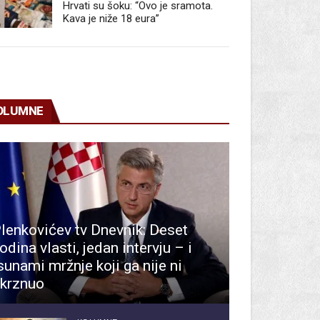
Hrvati su šoku: “Ovo je sramota.
Kava je niže 18 eura”
OLUMNE
lenkovićev tv Dnevnik: Deset
odina vlasti, jedan intervju – i
sunami mržnje koji ga nije ni
krznuo