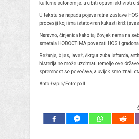
kulturne autonomije, a u biti opasni aktivisti u 
U tekstu se napada pojava ratne zastave HOS-a
procesiji koji ima istetoviran kukasti križ (svas
Naravno, činjenica kako taj čovjek nema na seb
smetala HOBOCTIMA povezati HOS i gradonačelni
Režanje, bijes, lavež, škrgut zuba leftarda, anti
histerija ne može uzdrmati temelje ove države!
spremnost se povećava, a uvijek smo znali stavit
Anto Đapić/Foto: pxll