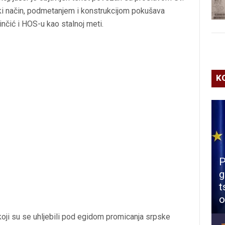
vički način, podmetanjem i konstrukcijom pokušava
inčić i HOS-u kao stalnoj meti.
K
P
g
t
o
koji su se uhljebili pod egidom promicanja srpske