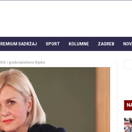
REMIUM SADRŽAJ
SPORT
KOLUMNE
ZAGREB
NOV
HOS i gradonačelnicu Rijeke
N