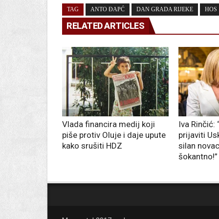
TAG
ANTO ĐAPĆ
DAN GRADA RIJEKE
HOS
RELATED ARTICLES
Vlada financira medij koji
Iva Rinčić:
piše protiv Oluje i daje upute
prijaviti U
kako srušiti HDZ
silan novac
šokantno!”