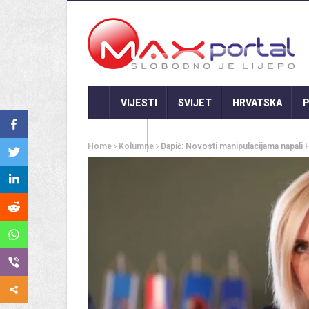
VIJESTI
SVIJET
HRVATSKA
P
GASTRO
Home
Kolumne
Đapić: Novosti manipulacijama napali 