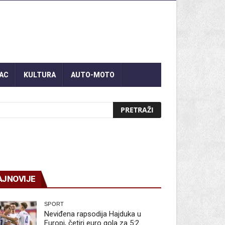
AC
KULTURA
AUTO-MOTO
AJNOVIJE
SPORT
Neviđena rapsodija Hajduka u
Europi, četiri euro gola za 5:2