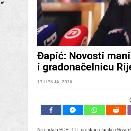
Đapić: Novosti man
i gradonačelnicu Ri
17 LIPNJA, 2026
Na portalu HOBOCTI, srpskog glasila u Hrvatsk