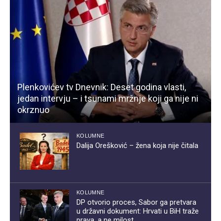
Plenkovićev tv Dnevnik: Deset godina vlasti,
jedan intervju – i tsunami mržnje koji ga nije ni
okrznuo
KOLUMNE
Dalija Orešković – žena koja nije čitala
KOLUMNE
DP otvorio proces, Sabor ga pretvara
u državni dokument: Hrvati u BiH traže
prava, a ne milost