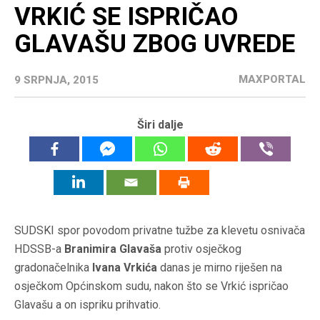
VRKIĆ SE ISPRIČAO
GLAVAŠU ZBOG UVREDE
MAXPORTAL
9 SRPNJA, 2015
Širi dalje
SUDSKI spor povodom privatne tužbe za klevetu osnivača
HDSSB-a
Branimira Glavaša
protiv osječkog
gradonačelnika
Ivana Vrkića
danas je mirno riješen na
osječkom Općinskom sudu, nakon što se Vrkić ispričao
Glavašu a on ispriku prihvatio.