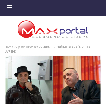
Home
Vijesti
Hrvatska
VRKIĆ SE ISPRIČAO GLAVAŠU ZBOG
UVREDE