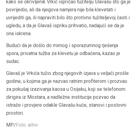
kako se okrivljenik Vrkić ispričao tužitelju Glavašu što ga je
povrijedio, ali da njegova namjera nije bila klevetati i
uvrijediti ga, ili napraviti bilo što protivno tužiteljevoj časti i
ugledu, a da je Glavaš ispriku prihvatio, nadajući se da je
ona iskrena.
Budući da je došlo do mirnog i sporazumnog rješenja
spora, privatna tužba za klevetu je odbačena, kazao je
sudac.
Glavaš je Vrkića tužio zbog njegovih izjava u veljači prošle
godine, u kojima ga je nazvao ratnim profiterom i prozvao
za pokušaj izazivanja kaosa u Osijeku, koji se telefonom
dirigira iz Mostara, a nadležne institucije pozvao da
istraže i provjere odakle Glavašu kuće, stanovi i poslovni
prostori.
MP/
Foto: arhiv