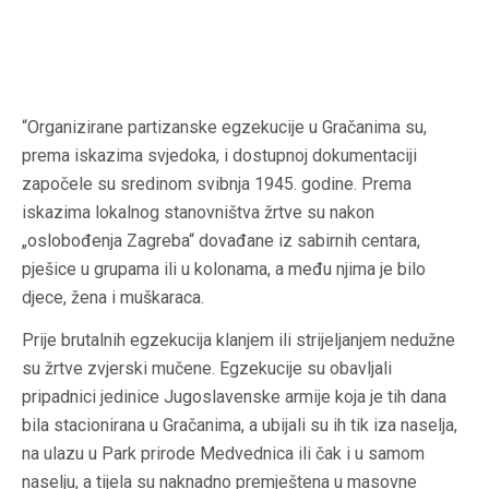
“Organizirane partizanske egzekucije u Gračanima su,
prema iskazima svjedoka, i dostupnoj dokumentaciji
započele su sredinom svibnja 1945. godine. Prema
iskazima lokalnog stanovništva žrtve su nakon
„oslobođenja Zagreba“ dovađane iz sabirnih centara,
pješice u grupama ili u kolonama, a među njima je bilo
djece, žena i muškaraca.
Prije brutalnih egzekucija klanjem ili strijeljanjem nedužne
su žrtve zvjerski mučene. Egzekucije su obavljali
pripadnici jedinice Jugoslavenske armije koja je tih dana
bila stacionirana u Gračanima, a ubijali su ih tik iza naselja,
na ulazu u Park prirode Medvednica ili čak i u samom
naselju, a tijela su naknadno premještena u masovne