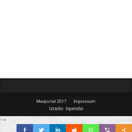
Maxportal 2017
Impressum
Izradio:
Inpendio
-->