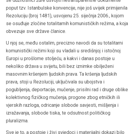
se dužnosnici žure usvojiti netransparentne dokumente
poput tzv. Istanbulske konvencije, nije još uvijek primijenila
Rezoluciju (broj 1481), usvojenu 25. siječnja 2006., kojom
se osuđuje zločine totalitarnih komunističkih režima, a koja
obvezuje sve države članice.
U njoj se, među ostalim, precizno navodi da su totalitarni
komunistički režimi koji su vladali u središnjoj i istočnoj
Europi u prošlome stoljeću, a kakvi i danas postoje u
nekoliko država u svijetu, bili bez iznimke obilježeni
masovnim kršenjem ljudskih prava. Ta kršenja ljudskih
prava, stoji u Rezoluciji, uključivala su ubojstva i
pogubljenja, deportacije, mučenje, prisilni rad i druge oblike
kolektivnog fizičkog mučenja, progone zbog etničkih ili
vjerskih razloga, odricanje slobode savjesti, mišljenja i
izražavanja, slobode tiska, te odsutnost političkog
pluralizma.
Sve je to, a postoje i živi svjedoci i materijalni dokazi bilo