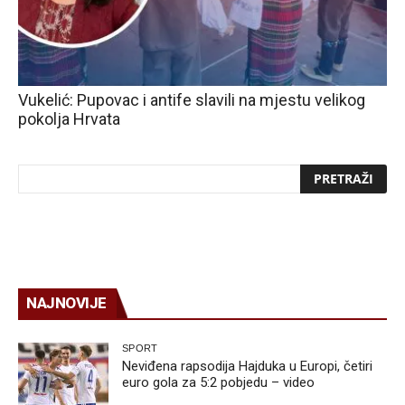
Vukelić: Pupovac i antife slavili na mjestu velikog
pokolja Hrvata
NAJNOVIJE
SPORT
Neviđena rapsodija Hajduka u Europi, četiri
euro gola za 5:2 pobjedu – video