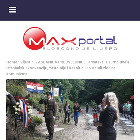
Home
Vijesti
IZASLANICA PREDSJEDNICE: Hrvatska je žurno uvela
Istanbulsku konvenciju, zašto nije i Rezoluciju o osudi zločina
komunizma