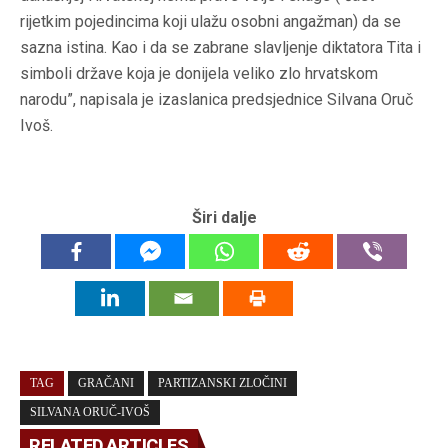
rijetkim pojedincima koji ulažu osobni angažman) da se
sazna istina. Kao i da se zabrane slavljenje diktatora Tita i
simboli države koja je donijela veliko zlo hrvatskom
narodu”, napisala je izaslanica predsjednice Silvana Oruč
Ivoš.
Širi dalje
TAG
GRAČANI
PARTIZANSKI ZLOČINI
SILVANA ORUČ-IVOŠ
RELATED ARTICLES