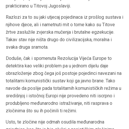
prakticirano u Titovoj Jugoslaviji.
Razlozi za to su jaki utjecaj pojedinaca iz prošlog sustava i
njihove djece, ali i nametnuti mit o tome kako su Titove
žrtve zaslužile zvjerska mučenja i brutalne egzekucije.
Takav stav nije ništa drugo do civilizacijska, moralna i
svaka druga sramota.
Doduše, čak i spomenuta Rezolucija Vijeća Europe to
detektira kao veliki problem pa u jednom dijelu daje
obrazloženje zbog čega još postoje pojedinci navezani na
totalitarni komunistički sustav koji ga javno brane. Tako
navode da poslije pada totalitarnih komunističkih režima u
središnjoj i istočnoj Europi nije provedeno niti iscrpno i
produbljeno međunarodno istraživanje, niti rasprava o
zločinima što su ih počinili ti režimi.
Usto, te zločine nije odmah osudila međunarodna