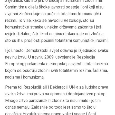
zajednica, kao što je bio slučaj s nacističkim zločinima.
Samim tim u dijelu široke javnosti postoje i oni koji nisu
svjesni zločina koje su počinili totalitarni komunistički
režimi. To više, kako se navodi u Rezoluciji, što su
komunističke stranke u nekim državama zakonite i još
uvijek djelatne, čak i kad se nisu distancirale od zločina
što su ih u prošlosti počinili totalitarni komunistički režimi.
I još nešto. Demokratski svijet odavno je izjednačio svaku
nevinu žrtvu. U travnju 2009. usvojena je Rezolucija
Europskog parlamenta o europskoj savjesti i totalitarizmu
kojom se osuđuju zločini svih totalitarnih režima, fašizma,
nacizma i komunizma.
Prema toj Rezoluciji, ali i Deklaraciji UN-a za ljudska prava
svaka žrtva ima pravo na spomen i dostojanstven pokop.
Mnoge žrtve partizanskih zločina to nisu imale i još ni
danas nemaju. Žalosnije od toga jest samo to što u
današnjoj Hrvatskoj nema prave volje i snage ( čast