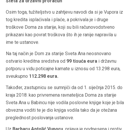
Šteta za državni proračun
Osim toga, tužiteljstvo u zahtjevu navodi da si je Vupora iz
tog kredita isplaćivala i plaće, a pokrivala je i druge
troškove Doma za starije, koji su bili računovodstveno
prikazani kao povrat troškova što ih je ranije napravila u
ime te ustanove.
Na taj način je Dom za starije Sveta Ana neosnovano
ostvario kreditna sredstva od
99 tisuća eura
i državnu
potporu u vidu poticajne kamate u iznosu od 13.298 eura,
sveukupno
112.298 eura.
Također, zastupnicu se sumnjiči da od 1. siječnja 2015. do
kraja 2018. kao privremena ravnateljica Doma za starije
Sveta Ana u Babincu nije vodila poslovne knjige koje je bila
obvezna voditi te je dio knjiga vodila tako da je otežana
preglednost poslovanja ustanove.
Uz
Barbaru Antolić Vuporu,
prijava je podnesena i protiv