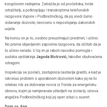
koruptivnim radnjama. Zatražila je od pročelnika, tvrde
istražitelji, a potkrepljuju i transkriptima telefonskih
razgovora Vupore i Podbrežničkog, da joj sredi žurno
izdavanje dozvole, neovisno o nepostojanju zakonskih
uvjeta.
Na koncu on je to, osobno preuzimajući predmet, i učinio.
No prema objavljenim zapisima razgovora, da iščitati da je
to učinio nerado. U toj im je raboti navodno pomogla i
sudska vještakinja
Jagoda Bistrović,
također obuhvaćena
istragom.
Inspekcija se povlači, zastupnica nastavlja graditi, a kad je
iskrsnuo problem s uporabnom dozvolom kako joj ne bi
istekao rok za dobivanje novca iz Fonda za energetsku
obnovu, kojim je namjeravala uštedjeti na izolaciji, iznova
angažira Podbrežničkog koji joj opet izlazi u susret.
Dom sv. Ana