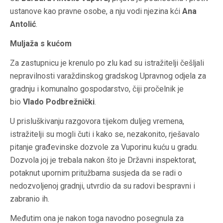
ustanove kao pravne osobe, a nju vodi njezina kći
Ana
Antolić
.
Muljaža s kućom
Za zastupnicu je krenulo po zlu kad su istražitelji češljali
nepravilnosti varaždinskog gradskog Upravnog odjela za
gradnju i komunalno gospodarstvo, čiji pročelnik je
bio
Vlado Podbrežnički
.
U prisluškivanju razgovora tijekom duljeg vremena,
istražitelji su mogli čuti i kako se, nezakonito, rješavalo
pitanje građevinske dozvole za Vuporinu kuću u gradu.
Dozvola joj je trebala nakon što je Državni inspektorat,
potaknut upornim pritužbama susjeda da se radi o
nedozvoljenoj gradnji, utvrdio da su radovi bespravni i
zabranio ih.
Međutim ona je nakon toga navodno posegnula za