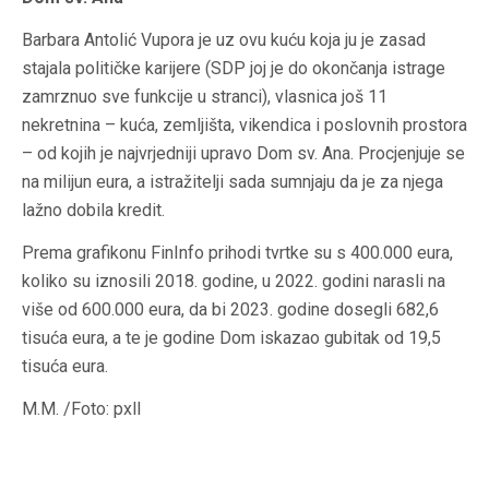
Barbara Antolić Vupora je uz ovu kuću koja ju je zasad
stajala političke karijere (SDP joj je do okončanja istrage
zamrznuo sve funkcije u stranci), vlasnica još 11
nekretnina – kuća, zemljišta, vikendica i poslovnih prostora
– od kojih je najvrjedniji upravo Dom sv. Ana. Procjenjuje se
na milijun eura, a istražitelji sada sumnjaju da je za njega
lažno dobila kredit.
Prema grafikonu FinInfo prihodi tvrtke su s 400.000 eura,
koliko su iznosili 2018. godine, u 2022. godini narasli na
više od 600.000 eura, da bi 2023. godine dosegli 682,6
tisuća eura, a te je godine Dom iskazao gubitak od 19,5
tisuća eura.
M.M. /Foto: pxll