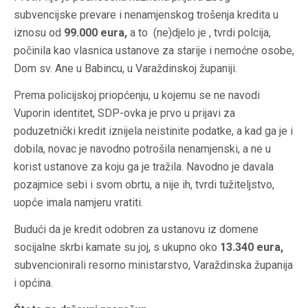
subvencijske prevare i nenamjenskog trošenja kredita u
iznosu od
99.000 eura,
a to (ne)djelo je , tvrdi polcija,
počinila kao vlasnica ustanove za starije i nemoćne osobe,
Dom sv. Ane u Babincu, u Varaždinskoj županiji.
Prema policijskoj priopćenju, u kojemu se ne navodi
Vuporin identitet, SDP-ovka je prvo u prijavi za
poduzetnički kredit iznijela neistinite podatke, a kad ga je i
dobila, novac je navodno potrošila nenamjenski, a ne u
korist ustanove za koju ga je tražila. Navodno je davala
pozajmice sebi i svom obrtu, a nije ih, tvrdi tužiteljstvo,
uopće imala namjeru vratiti.
Budući da je kredit odobren za ustanovu iz domene
socijalne skrbi kamate su joj, s ukupno oko
13.340 eura,
subvencionirali resorno ministarstvo, Varaždinska županija
i općina.