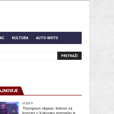
AC
KULTURA
AUTO-MOTO
AJNOVIJE
VIJESTI
Thompson objavio: Interes za
koncert u Vukovaru premašio je