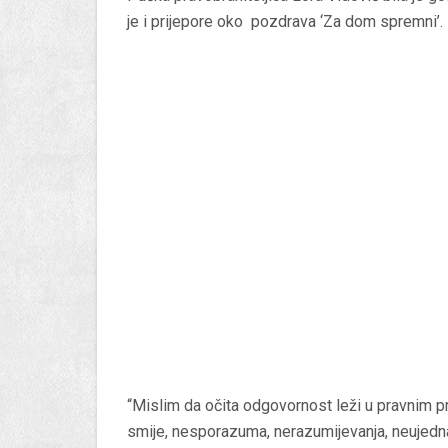
je i prijepore oko pozdrava ‘Za dom spremni’.
“Mislim da očita odgovornost leži u pravnim p
smije, nesporazuma, nerazumijevanja, neujednač