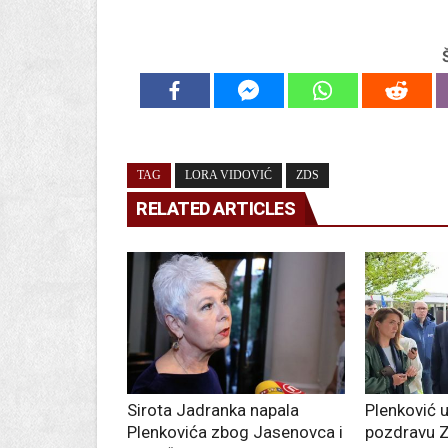
TAG
LORA VIDOVIĆ
ZDS
RELATED ARTICLES
Sirota Jadranka napala
Plenković 
Plenkovića zbog Jasenovca i
pozdravu ZD