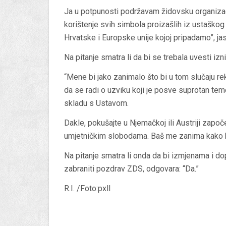
Ja u potpunosti podržavam židovsku organiza
korištenje svih simbola proizašlih iz ustaškog
Hrvatske i Europske unije kojoj pripadamo”, jas
Na pitanje smatra li da bi se trebala uvesti i
“Mene bi jako zanimalo što bi u tom slučaju r
da se radi o uzviku koji je posve suprotan tem
skladu s Ustavom.
Dakle, pokušajte u Njemačkoj ili Austriji započe
umjetničkim slobodama. Baš me zanima kako bi
Na pitanje smatra li onda da bi izmjenama i
zabraniti pozdrav ZDS, odgovara: “Da.”
R.I. /Foto:pxll