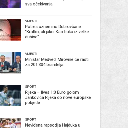
sva očekivanja
VIJESTI
Potres uznemirio Dubrovčane:
“Kratko, ali jako. Kao buka iz velike
dubine”
VIJESTI
Ministar Medved: Mirovine će rasti
za 201.304 branitelja
SPORT
Rijeka – Ilves 1:0 Euro golom
Jankovića Rijeka do nove europske
pobjede
SPORT
Neviđena rapsodija Hajduka u