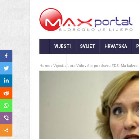
VIJESTI
SVIJET
HRVATSKA
P
GASTRO
Home
Vijesti
Lora Vidović o pozdravu ZDS: Ma kakve 