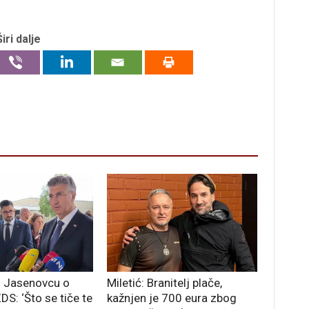
Širi dalje
u Jasenovcu o
Miletić: Branitelj plače,
S: ‘Što se tiče te
kažnjen je 700 eura zbog