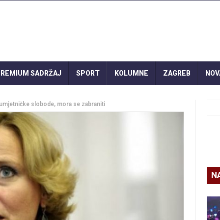
REMIUM SADRŽAJ
SPORT
KOLUMNE
ZAGREB
NOV
umjetničke slobode, mora se zabraniti
N