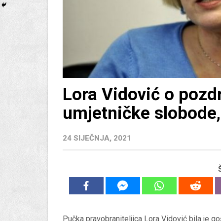
Lora Vidović o pozd
umjetničke slobode,
24 SIJEČNJA, 2021
Pučka pravobraniteljica Lora Vidović bila je g