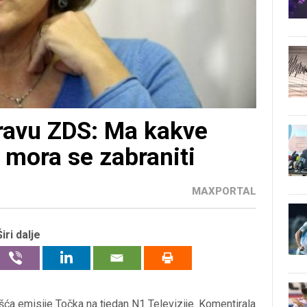
ravu ZDS: Ma kakve
 mora se zabraniti
MAXPORTAL
Širi dalje
ošća emisije Točka na tjedan N1 Televizije. Komentirala