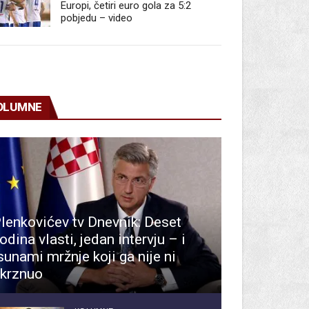
Europi, četiri euro gola za 5:2
pobjedu – video
OLUMNE
lenkovićev tv Dnevnik: Deset
odina vlasti, jedan intervju – i
sunami mržnje koji ga nije ni
krznuo