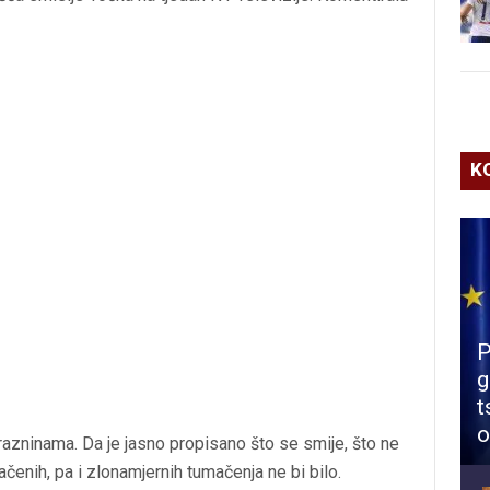
K
P
g
t
o
razninama. Da je jasno propisano što se smije, što ne
enih, pa i zlonamjernih tumačenja ne bi bilo.