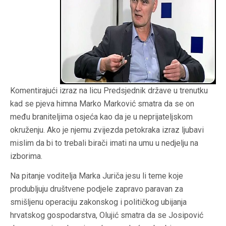
Komentirajući izraz na licu Predsjednik države u trenutku
kad se pjeva himna Marko Marković smatra da se on
među braniteljima osjeća kao da je u neprijateljskom
okruženju. Ako je njemu zvijezda petokraka izraz ljubavi
mislim da bi to trebali birači imati na umu u nedjelju na
izborima.
Na pitanje voditelja Marka Juriča jesu li teme koje
produbljuju društvene podjele zapravo paravan za
smišljenu operaciju zakonskog i političkog ubijanja
hrvatskog gospodarstva, Olujić smatra da se Josipović