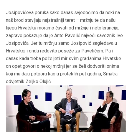
Josipovićeva poruka kako danas svjedočimo da neki na
naš brod stavljaju najstrašniji teret – mržnju te da našu
lijepu Hrvatsku moramo čuvati od mržnje i netolerancije,
zapravo pokazuje da je Ante Pavelić najveći saveznik Ive
Josipovića. Jer tu mržnju samo Josipović sagledava u
Hrvatskoj i onda redovito poseže za Pavelićem. Pa i
danas kada treba poželjeti mir svim građanima Hrvatske
on opet govori o nekoj mržnji jer se želi dodvoriti onima
koji mu daju potporu kao u proteklih pet godina, Smatra
odvjetnik Željko Olujić.