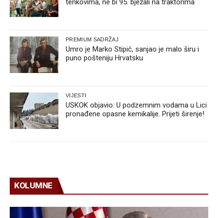
tenkovima, ne bi 95. bježali na traktorima
PREMIUM SADRŽAJ
Umro je Marko Stipić, sanjao je malo širu i
puno pošteniju Hrvatsku
VIJESTI
USKOK objavio: U podzemnim vodama u Lici
pronađene opasne kemikalije. Prijeti širenje!
KOLUMNE