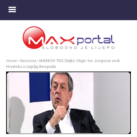
Home
Naslovna
MARKOV TRG Željko Olujić: Ivo Josipović vodi
Hrvatsku u zagrljaj Beograda