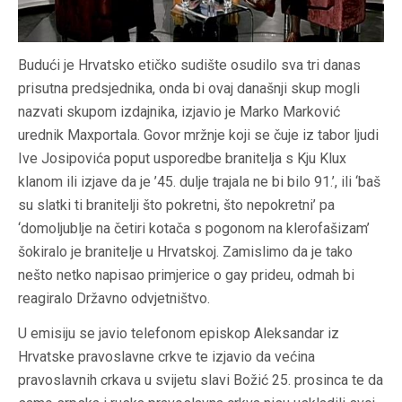
Budući je Hrvatsko etičko sudište osudilo sva tri danas
prisutna predsjednika, onda bi ovaj današnji skup mogli
nazvati skupom izdajnika, izjavio je Marko Marković
urednik Maxportala. Govor mržnje koji se čuje iz tabor ljudi
Ive Josipovića poput usporedbe branitelja s Kju Klux
klanom ili izjave da je ’45. dulje trajala ne bi bilo 91.’, ili ‘baš
su slatki ti branitelji što pokretni, što nepokretni’ pa
‘domoljublje na četiri kotača s pogonom na klerofašizam’
šokiralo je branitelje u Hrvatskoj. Zamislimo da je tako
nešto netko napisao primjerice o gay prideu, odmah bi
reagiralo Državno odvjetništvo.
U emisiju se javio telefonom episkop Aleksandar iz
Hrvatske pravoslavne crkve te izjavio da većina
pravoslavnih crkava u svijetu slavi Božić 25. prosinca te da