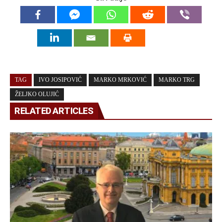
TAG
IVO JOSIPOVIĆ
MARKO MRKOVIĆ
MARKO TRG
ŽELJKO OLUJIĆ
RELATED ARTICLES