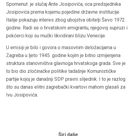
Spomenut je slučaj Ante Josipovića, oca predsjednika
Josipovića prema kojemu pojedine državne institucije
Italije pokazuju interes zbog ubojstva obitelji Ševo 1972.
godine. Radi se o hrvatskom emigrantu, njegovoj supruzi i
pokćerci koji su mučki likvidirani blizu Venecije.
U emisiji je bilo i govora o masovnim deložacijama u
Zagreba u ljeto 1945. godine kojim je bitno izmijenjena
struktura stanovništva glavnoga hrvatskoga grada. Sve je
to bio dio zločinačke politike tadašnje Komunističke
partije kojoj je današnji SDP pravni slijednik. I to je razlog
što su danas elitni zagrebački kvartovi mahom glasali za
Ivu Josipovića.
Širi dalje