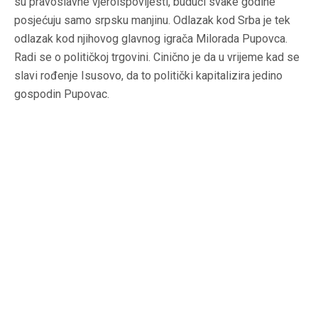
su pravoslavne vjeroispovijesti, budući svake godine
posjećuju samo srpsku manjinu. Odlazak kod Srba je tek
odlazak kod njihovog glavnog igrača Milorada Pupovca.
Radi se o političkoj trgovini. Cinično je da u vrijeme kad se
slavi rođenje Isusovo, da to politički kapitalizira jedino
gospodin Pupovac.