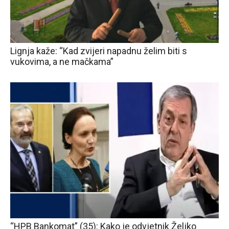
Lignja kaže: “Kad zvijeri napadnu želim biti s
vukovima, a ne mačkama”
“HPB Bankomat” (35): Kako je odvjetnik Željko