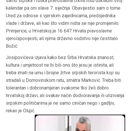
samo srpska i ruska pravoslavna crkva nisu uskladili svoj
kalendar pa oni slave 7. siječnja. Obavijestio sam o tome
Ured za odnose s vjerskim zajednicama, predsjednika
vlade i države, ali kao što vidim ništa se nije promijenilo.
Primjerice, u Hrvatskoj je 16 647 Hrvata pravoslavne
vjeroispovijesti, ali njima državno vodstvo nije čestitalo
Božić.
Josipovićeva izjava kako bez Srba Hrvatska znanost,
kultura i umjetnost ne bi bili ono što jesu je istinita, ali
treba imati na umu i brojne žrtve srpskih terorista koji su
stradali u Domovinskom ratu, smatra Marković. Treba biti
tolerantan i dobronamjeran svakome tko želi dobro
hrvatskoj državi, ali ovakav način dodvoravanja ili ulizivanja
srpskim političarima je ne samo ciničan nego i gadljiv,
rekao je Olujić.