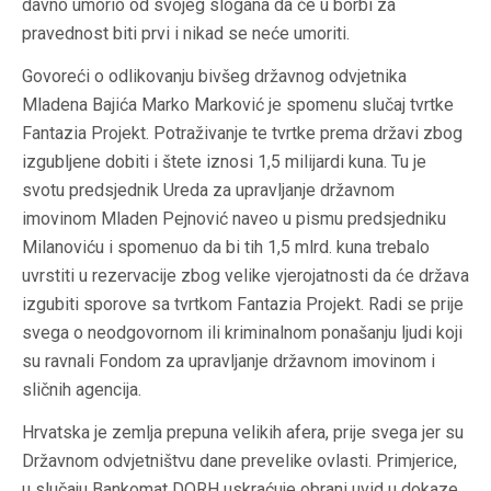
davno umorio od svojeg slogana da će u borbi za
pravednost biti prvi i nikad se neće umoriti.
Govoreći o odlikovanju bivšeg državnog odvjetnika
Mladena Bajića Marko Marković je spomenu slučaj tvrtke
Fantazia Projekt. Potraživanje te tvrtke prema državi zbog
izgubljene dobiti i štete iznosi 1,5 milijardi kuna. Tu je
svotu predsjednik Ureda za upravljanje državnom
imovinom Mladen Pejnović naveo u pismu predsjedniku
Milanoviću i spomenuo da bi tih 1,5 mlrd. kuna trebalo
uvrstiti u rezervacije zbog velike vjerojatnosti da će država
izgubiti sporove sa tvrtkom Fantazia Projekt. Radi se prije
svega o neodgovornom ili kriminalnom ponašanju ljudi koji
su ravnali Fondom za upravljanje državnom imovinom i
sličnih agencija.
Hrvatska je zemlja prepuna velikih afera, prije svega jer su
Državnom odvjetništvu dane prevelike ovlasti. Primjerice,
u slučaju Bankomat DORH uskraćuje obrani uvid u dokaze