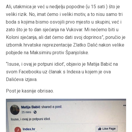
Ali, utakmica je već u nedjelju popodne (u 15 sati ) što je
veliki rizik. No, imat ćemo i veliki motiv, a to nisu samo tri
boda s kojima bismo osvojili prvo mjesto u skupini, već i
zato što je to dan sjećanja na Vukovar. Mi nećemo biti u
Koloni sjećanja, ali dat ćemo dati svoj doprinos”, poručio je
izbornik hrvatske reprezentacije Zlatko Dalić nakon velike
pobjede na Maksimiru protiv Španjolske.
“Isuse, i ovaj je potpuni idiot’, objavio je Matija Babić na
svom Facebooku uz članak s Indexa u kojem je ova
Dalićeva izjava.
Post je kasnije obrisao.