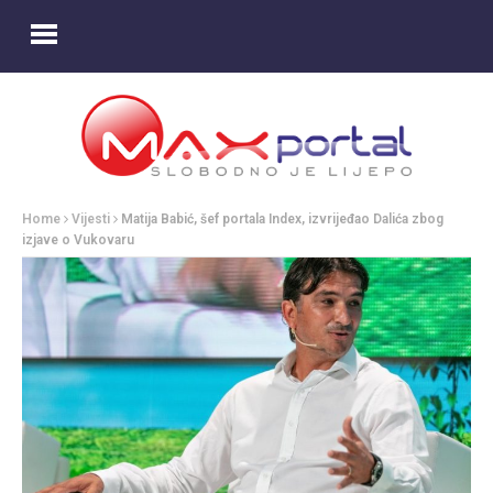
Home
Vijesti
Matija Babić, šef portala Index, izvrijeđao Dalića zbog
izjave o Vukovaru