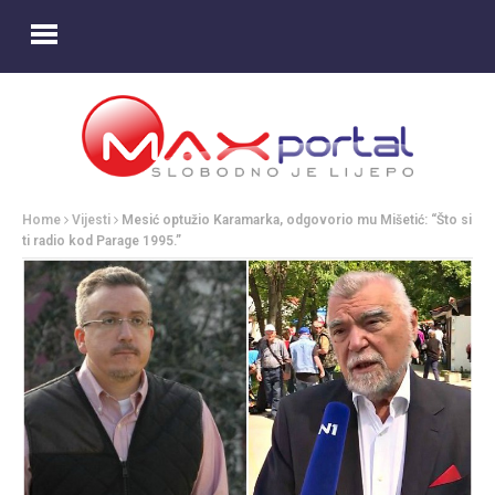
Home
Vijesti
Mesić optužio Karamarka, odgovorio mu Mišetić: “Što si
ti radio kod Parage 1995.”