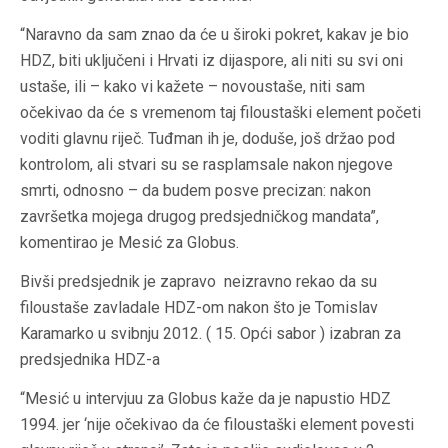
“Naravno da sam znao da će u široki pokret, kakav je bio
HDZ, biti uključeni i Hrvati iz dijaspore, ali niti su svi oni
ustaše, ili – kako vi kažete – novoustaše, niti sam
očekivao da će s vremenom taj filoustaški element početi
voditi glavnu riječ. Tuđman ih je, doduše, još držao pod
kontrolom, ali stvari su se rasplamsale nakon njegove
smrti, odnosno – da budem posve precizan: nakon
završetka mojega drugog predsjedničkog mandata”,
komentirao je Mesić za Globus.
Bivši predsjednik je zapravo neizravno rekao da su
filoustaše zavladale HDZ-om nakon što je Tomislav
Karamarko u svibnju 2012. ( 15. Opći sabor ) izabran za
predsjednika HDZ-a
“Mesić u intervjuu za Globus kaže da je napustio HDZ
1994. jer ‘nije očekivao da će filoustaški element povesti