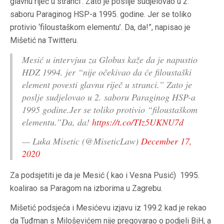
glavnu riječ u stranci’. Zato je poslije sudjelovao u 2.
saboru Paraginog HSP-a 1995. godine. Jer se toliko
protivio ‘filoustaškom elementu’. Da, da!”, napisao je
Mišetić na Twitteru.
Mesić u intervjuu za Globus kaže da je napustio
HDZ 1994. jer “nije očekivao da će filoustaški
element povesti glavnu riječ u stranci.” Zato je
poslje sudjelovao u 2. saboru Paraginog HSP-a
1995 godine.Jer se toliko protivio “filoustaškom
elementu.”Da, da!
https://t.co/TIz5UKNU7d
— Luka Misetic (@MiseticLaw)
December 17,
2020
Za podsjetiti je da je Mesić ( kao i Vesna Pusić) 1995.
koalirao sa Paragom na izborima u Zagrebu.
Mišetić podsjeća i Mesićevu izjavu iz 199.2 kad je rekao
da Tuđman s Miloševićem nije pregovarao o podjeli BiH, a