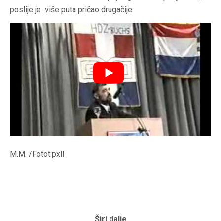
poslije je više puta pričao drugačije.
M.M. /Fotot:pxll
Širi dalje