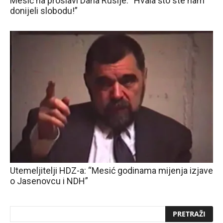
Mesić na proslavi Dana Rusije: “Hvala što ste nam
donijeli slobodu!”
Utemeljitelji HDZ-a: “Mesić godinama mijenja izjave
o Jasenovcu i NDH”