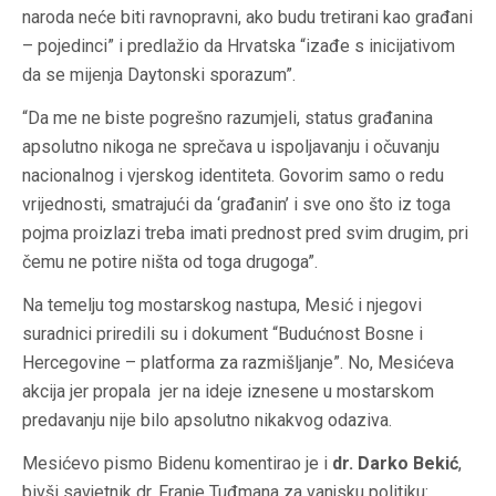
naroda neće biti ravnopravni, ako budu tretirani kao građani
– pojedinci” i predlažio da Hrvatska “izađe s inicijativom
da se mijenja Daytonski sporazum”.
“Da me ne biste pogrešno razumjeli, status građanina
apsolutno nikoga ne sprečava u ispoljavanju i očuvanju
nacionalnog i vjerskog identiteta. Govorim samo o redu
vrijednosti, smatrajući da ‘građanin’ i sve ono što iz toga
pojma proizlazi treba imati prednost pred svim drugim, pri
čemu ne potire ništa od toga drugoga”.
Na temelju tog mostarskog nastupa, Mesić i njegovi
suradnici priredili su i dokument “Budućnost Bosne i
Hercegovine – platforma za razmišljanje”. No, Mesićeva
akcija jer propala jer na ideje iznesene u mostarskom
predavanju nije bilo apsolutno nikakvog odaziva.
Mesićevo pismo Bidenu komentirao je i
dr. Darko Bekić
,
bivši savjetnik dr. Franje Tuđmana za vanjsku politiku: