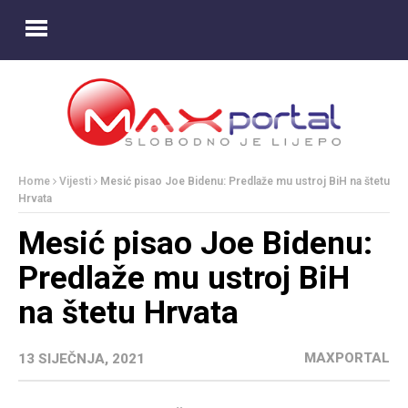
Home
Vijesti
Mesić pisao Joe Bidenu: Predlaže mu ustroj BiH na štetu
Hrvata
Mesić pisao Joe Bidenu:
Predlaže mu ustroj BiH
na štetu Hrvata
MAXPORTAL
13 SIJEČNJA, 2021