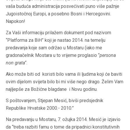
vaša buduća administracija posvećivati puno više pažnje
Jugoistočnoj Europi, a posebno Bosni i Hercegovini.
Napokon!
Za Vaši informaciju prilažem dokument pod nazivom
“Platforma za BiH” koji je nastao 2014. na temelju
predavanja koje sam održao u Mostaru (iako me
gradonačelnik Mostara u to vrijeme proglasio “
persona
non grata
“.
Ako može biti od koristi bilo vama ili ljudima koji će baviti
ovim dijelom svijeta bilo bi mi više nego drago. Želim Vam
najljepše za Božićne blagdane i Novu godinu.
S poštovanjem, Stjepan Mesić, bivši predsjednik
Republike Hrvatske 2000.- 2010.”
Na predavanju u Mostaru, 7. ožujka 2014. Mesić je izjavio
da “treba razbiti famu o tome da pripadnici konstitutivnih