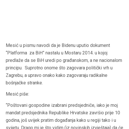
Mesić u pismu navodi da je Bidenu uputio dokument
“Platforma za BiH” nastalu u Mostaru 2014. u kojoj
predlaže da se BiH uredi po građanskom, a ne nacionalom
principu. Suprotno onome što zagovara politički vrh u
Zagrebu, a upravo onako kako zagovaraju radikalne
bošnjačke stranke.
Mesić piše:
“Poštovani gospodine izabrani predsjedniče, iako je moj
mandat predsjednika Republike Hrvatske završio prije 10
godina, još uvijek pratim događanja kako u regiji tako i u
svijetu. Drago mi je što vidim (iz novinskih izvještaja) da će