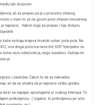
između njih dvojicom.
jenića, ali se prepao pa je u prisustvu stranog
mislio o meni to se ne govori pred stranim ministrima,
to je napravio… Nakon toga se prepao i nije dolazio.
dsjednik.
ako kaže na kraju krajeva hrvatski ustav: pola-pola. Ne
HDZ, ova druga polovica neće biti SDP. Vjerojatno će
li o tome neću odlučivati ja, nego suradnici. Važnija mi
zao je.
griješio i zaobišao Zakon te da se naknadno
nje, ali da ne smatra da je napravio veliku grešku.
a da bi se napajao spoznajama iz svakog intervjua. To
o dajem potkoljenicu. ( Izgubio bi potkoljenicu jer smo
dnik pogriješio, op.)