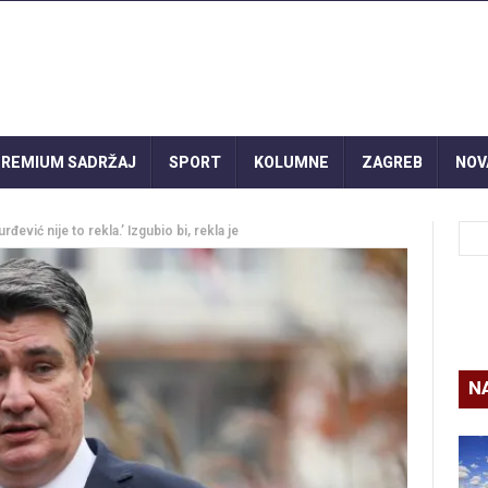
REMIUM SADRŽAJ
SPORT
KOLUMNE
ZAGREB
NOV
đević nije to rekla.’ Izgubio bi, rekla je
N