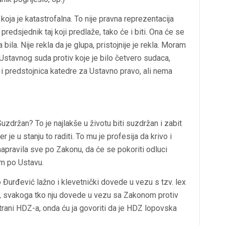
oja je katastrofalna. To nije pravna reprezentacija
 predsjednik taj koji predlaže, tako će i biti. Ona će se
ila. Nije rekla da je glupa, pristojnije je rekla. Moram
a Ustavnog suda protiv koje je bilo četvero sudaca,
o i predstojnica katedre za Ustavno pravo, ali nema
zdržan? To je najlakše u životu biti suzdržan i zabit
r je u stanju to raditi. To mu je profesija da krivo i
 napravila sve po Zakonu, da će se pokoriti odluci
em po Ustavu.
urđević lažno i klevetnički dovede u vezu s tzv. lex
a, svakoga tko nju dovede u vezu sa Zakonom protiv
strani HDZ-a, onda ću ja govoriti da je HDZ lopovska