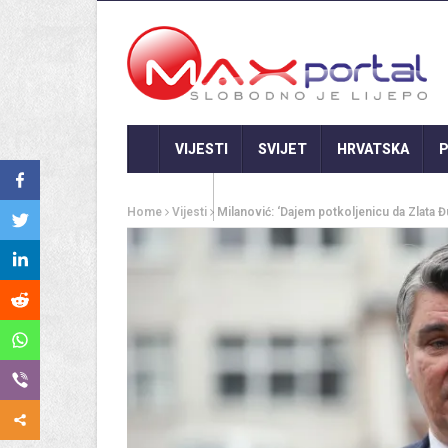
VIJESTI
SVIJET
HRVATSKA
P
GASTRO
Home
Vijesti
Milanović: ‘Dajem potkoljenicu da Zlata Đur