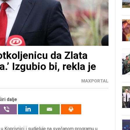
tkoljenicu da Zlata
.’ Izgubio bi, rekla je
MAXPORTAL
Širi dalje
 u Koprivnici i sudjeluje na svečanom programu u