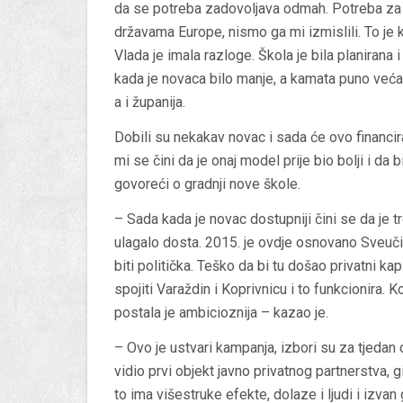
da se potreba zadovoljava odmah. Potreba za š
državama Europe, nismo ga mi izmislili. To j
Vlada je imala razloge. Škola je bila planiran
kada je novaca bilo manje, a kamata puno veća. T
a i županija.
Dobili su nekakav novac i sada će ovo financirati
mi se čini da je onaj model prije bio bolji i da
govoreći o gradnji nove škole.
– Sada kada je novac dostupniji čini se da je 
ulagalo dosta. 2015. je ovdje osnovano Sveučil
biti politička. Teško da bi tu došao privatni kapi
spojiti Varaždin i Koprivnicu i to funkcionira. K
postala je ambicioznija – kazao je.
– Ovo je ustvari kampanja, izbori su za tjedan
vidio prvi objekt javno privatnog partnerstva, g
to ima višestruke efekte, dolaze i ljudi i izvan 