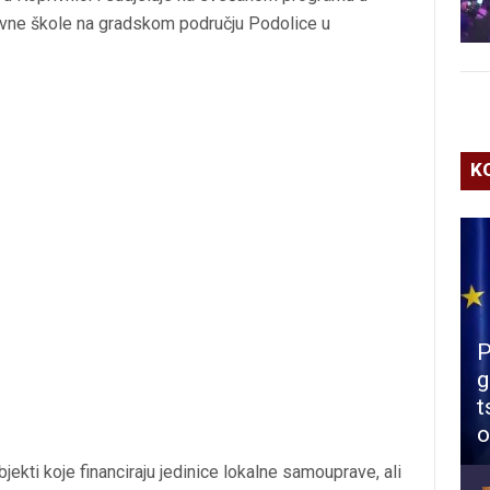
ovne škole na gradskom području Podolice u
K
P
g
t
o
ekti koje financiraju jedinice lokalne samouprave, ali