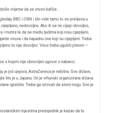
 došlo vrijeme da se otvori kafiće.
ledaju BBC i CNN i što vide tamo to se prelijeva u
 cijepljeno, nedovoljno. Ako ih se ne cijepi dovoljno,
a i mutira te da se među ljudima koji nisu cijepljeni,
ijante virusa i da napadnu one koji su cijepljeni. Treba
jepljeno to nije dovoljno. Virus treba ugušiti plinom –
ce s kojom nije obnovljen ugovor o nabavci.
ju je još cjepiva, AstraZeneca je nebitna. Sve države,
te što je u Japanu. On je vrhunski organizirana država.
stane igralište. Treba ga izrovati da slomi nogu. Sve je
poslaničkim mjestima predsjednik je kazao da to