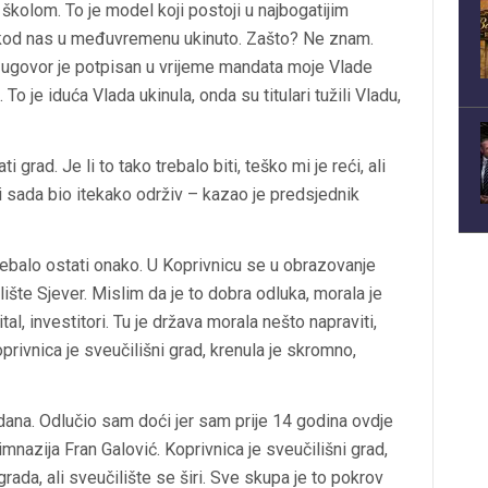
kolom. To je model koji postoji u najbogatijim
e kod nas u međuvremenu ukinuto. Zašto? Ne znam.
a i ugovor je potpisan u vrijeme mandata moje Vlade
o je iduća Vlada ukinula, onda su titulari tužili Vladu,
 grad. Je li to tako trebalo biti, teško mi je reći, ali
 bi sada bio itekako održiv – kazao je predsjednik
trebalo ostati onako. U Koprivnicu se u obrazovanje
ište Sjever. Mislim da je to dobra odluka, morala je
tal, investitori. Tu je država morala nešto napraviti,
oprivnica je sveučilišni grad, krenula je skromno,
 dana. Odlučio sam doći jer sam prije 14 godina ovdje
imnazija Fran Galović. Koprivnica je sveučilišni grad,
grada, ali sveučilište se širi. Sve skupa je to pokrov