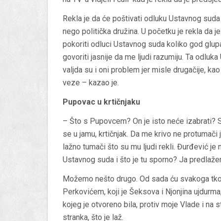
Rekla je da će poštivati odluku Ustavnog suda k
nego politička družina. U početku je rekla da je
pokoriti odluci Ustavnog suda koliko god glupa b
govoriti jasnije da me ljudi razumiju. Ta odluk
valjda su i oni problem jer misle drugačije, ka
veze – kazao je.
Pupovac u krtičnjaku
– Što s Pupovcem? On je isto neće izabrati? Su
se u jamu, krtičnjak. Da me krivo ne protumači je
lažno tumači što su mu ljudi rekli. Đurđević je
Ustavnog suda i što je tu sporno? Ja predlaž
Možemo nešto drugo. Od sada ću svakoga tko Đ
Perkovićem, koji je Šeksova i Njonjina ujdurm
kojeg je otvoreno bila, protiv moje Vlade i na 
stranka, što je laž.