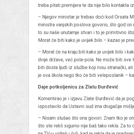
treba pitati premijera te da nije bilo kontakta 
– Njegov ministar je trebao doći kod Orsata Mil
ministra vanjskih poslova govorio, što god on 
to su naše unutarnje stvari i to je primitivno š
Morat će biti kako je uvijek bilo – kazao je pre
– Morat će na kraju biti kako je uvijek bilo i k
dvije države, već pola-pola. Ne može biti sve 
biti dosta ljudi iz službe koji nisu stranački, a
je ova škola nego tko će biti veleposlanik – ka
Daje potkoljenicu za Zlatu Đurđević
Komentirao je i izjavu Zlate Đurđević da je po
ispostavilo da Ustavni sud ima drugačije mišlje
– Nisam slušao što ona govori. Znam tko je on
što ste rekli sigurno nije baš tako rekla. Za t
na TV-u vidjeli i čuli kad je rekla da je predsje