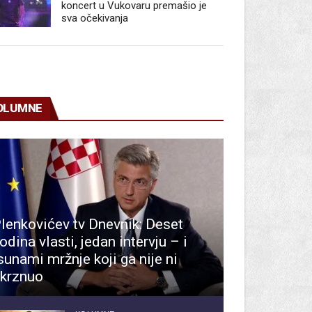
koncert u Vukovaru premašio je
sva očekivanja
OLUMNE
lenkovićev tv Dnevnik: Deset
odina vlasti, jedan intervju – i
sunami mržnje koji ga nije ni
krznuo