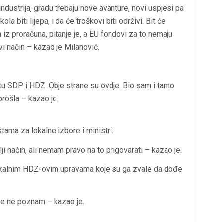
industrija, gradu trebaju nove avanture, novi uspjesi pa
 biti lijepa, i da će troškovi biti održivi. Bit će
iz proračuna, pitanje je, a EU fondovi za to nemaju
i način – kazao je Milanović.
u SDP i HDZ. Obje strane su ovdje. Bio sam i tamo
rošla – kazao je.
stama za lokalne izbore i ministri.
olji način, ali nemam pravo na to prigovarati – kazao je.
 lokalnim HDZ-ovim upravama koje su ga zvale da dođe
oje ne poznam – kazao je.