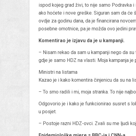
ispod kojeg grad živi, to nije samo Podravka i 
ako hoćete i nove greške. Siguran sam da će škola
ovdje za godinu dana, da je financirana novcem 
posebne omotnice, pa je možda ovo jedini prav
Komentirao je izjavu da je u kampanji.
– Nisam rekao da sam u kampanji nego da su t
gdje je samo HDZ na vlasti. Moja kampanja je p
Ministri na listama
Kazao je i kako komentira činjenicu da su na li
– To smo radili i mi, moja stranka. To nije najb
Odgovorio je i kako je funkcionirao susret s
u posjet.
– Postoje razni HDZ-ovci. Zvali su me ljudi k
Epidemiološke mjere s BBC-ja i CNN-a