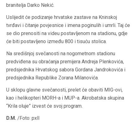
branitelja Darko Nekić.
Uslijedit će podizanje hrvatske zastave na Kninskoj
tvrđavi i čitanje povjesnice i imena poginulih i umrli. Taj će
se dio prenositi na videu postavljenom na stadionu, gdje
će biti postavljeno između 800 i tisuću stolica.
Na središnjoj svečanosti na nogometnom stadionu
predviđena su obraćanja premijera Andreja Plenkovića,
predsjednika Hrvatskog sabora Gordana Jandrokovića i
predsjednika Republike Zorana Milanovića.
U sklopu glavne svečanosti, prelet će obaviti MIG-ovi,
kao i helikopteri MORH-a i MUP-a. Akrobatska skupina
“Krila oluje” izvest će svoj program.
D.M.
/Foto: pxll