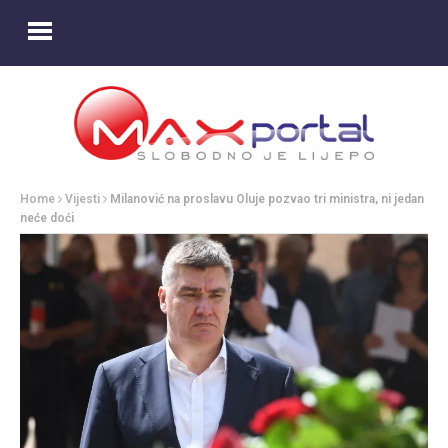
Home
Vijesti
Milanović na proslavu Oluje pozvao tri ministra, ni jedan
neće doći