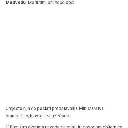
Medvedu
. Međutim, oni neće doći
Umjesto njih će poslati predstavnika Ministarstva
branitelja, odgovorili su iz Vlade.
U Banskim dvorima navode da ministri povodom obljetnice