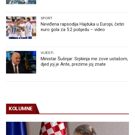
SPORT
Neviđena rapsodija Hajduka u Europi, četiri
euro gola za 5:2 pobjedu – video
VIJESTI
Ministar Šušnjar: Srpkinja me zove ustašom,
djed joj je Ante, prezime joj znate
KOLUMNE