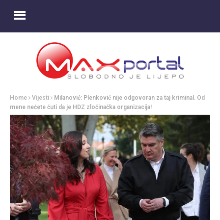
Home
Vijesti
Milanović: Plenković nije odgovoran za taj kriminal. Od
mene nećete čuti da je HDZ zločinačka organizacija!