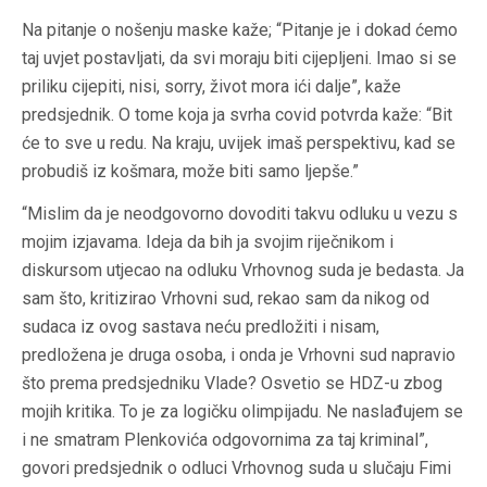
Na pitanje o nošenju maske kaže; “Pitanje je i dokad ćemo
taj uvjet postavljati, da svi moraju biti cijepljeni. Imao si se
priliku cijepiti, nisi, sorry, život mora ići dalje”, kaže
predsjednik. O tome koja ja svrha covid potvrda kaže: “Bit
će to sve u redu. Na kraju, uvijek imaš perspektivu, kad se
probudiš iz košmara, može biti samo ljepše.”
“Mislim da je neodgovorno dovoditi takvu odluku u vezu s
mojim izjavama. Ideja da bih ja svojim riječnikom i
diskursom utjecao na odluku Vrhovnog suda je bedasta. Ja
sam što, kritizirao Vrhovni sud, rekao sam da nikog od
sudaca iz ovog sastava neću predložiti i nisam,
predložena je druga osoba, i onda je Vrhovni sud napravio
što prema predsjedniku Vlade? Osvetio se HDZ-u zbog
mojih kritika. To je za logičku olimpijadu. Ne naslađujem se
i ne smatram Plenkovića odgovornima za taj kriminal”,
govori predsjednik o odluci Vrhovnog suda u slučaju Fimi