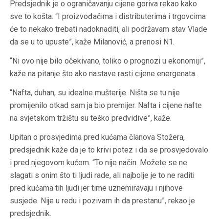
Predsjednik je o ograničavanju cijene goriva rekao kako
sve to košta. “I proizvođačima i distributerima i trgovcima
će to nekako trebati nadoknaditi, ali podržavam stav Vlade
da se u to upuste”, kaže Milanović, a prenosi N1.
“Ni ovo nije bilo očekivano, toliko o prognozi u ekonomiji”,
kaže na pitanje što ako nastave rasti cijene energenata.
“Nafta, duhan, su idealne mušterije. Ništa se tu nije
promijenilo otkad sam ja bio premijer. Nafta i cijene nafte
na svjetskom tržištu su teško predvidive”, kaže.
Upitan o prosvjedima pred kućama članova Stožera,
predsjednik kaže da je to krivi potez i da se prosvjedovalo
i pred njegovom kućom. “To nije način. Možete se ne
slagati s onim što ti ljudi rade, ali najbolje je to ne raditi
pred kućama tih ljudi jer time uznemiravaju i njihove
susjede. Nije u redu i pozivam ih da prestanu”, rekao je
predsjednik.