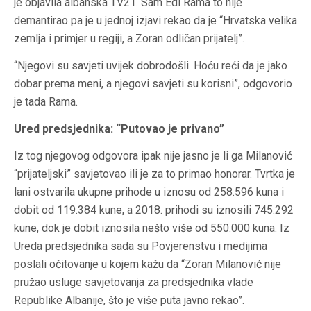
je objavila albanska TV21. Sam Edi Rama to nije
demantirao pa je u jednoj izjavi rekao da je “Hrvatska velika
zemlja i primjer u regiji, a Zoran odličan prijatelj”.
“Njegovi su savjeti uvijek dobrodošli. Hoću reći da je jako
dobar prema meni, a njegovi savjeti su korisni”, odgovorio
je tada Rama.
Ured predsjednika: “Putovao je privano”
Iz tog njegovog odgovora ipak nije jasno je li ga Milanović
“prijateljski” savjetovao ili je za to primao honorar. Tvrtka je
lani ostvarila ukupne prihode u iznosu od 258.596 kuna i
dobit od 119.384 kune, a 2018. prihodi su iznosili 745.292
kune, dok je dobit iznosila nešto više od 550.000 kuna. Iz
Ureda predsjednika sada su Povjerenstvu i medijima
poslali očitovanje u kojem kažu da “Zoran Milanović nije
pružao usluge savjetovanja za predsjednika vlade
Republike Albanije, što je više puta javno rekao”.