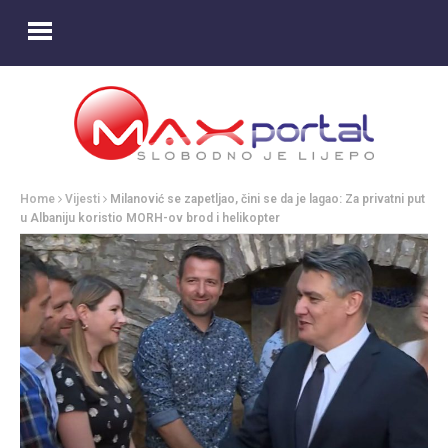
Home
Vijesti
Milanović se zapetljao, čini se da je lagao: Za privatni put
u Albaniju koristio MORH-ov brod i helikopter