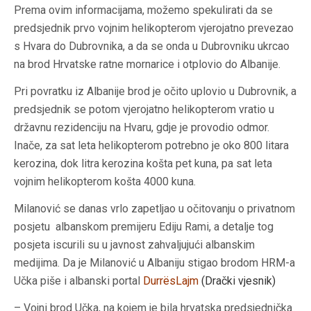
Prema ovim informacijama, možemo spekulirati da se
predsjednik prvo vojnim helikopterom vjerojatno prevezao
s Hvara do Dubrovnika, a da se onda u Dubrovniku ukrcao
na brod Hrvatske ratne mornarice i otplovio do Albanije.
Pri povratku iz Albanije brod je očito uplovio u Dubrovnik, a
predsjednik se potom vjerojatno helikopterom vratio u
državnu rezidenciju na Hvaru, gdje je provodio odmor.
Inače, za sat leta helikopterom potrebno je oko 800 litara
kerozina, dok litra kerozina košta pet kuna, pa sat leta
vojnim helikopterom košta 4000 kuna.
Milanović se danas vrlo zapetljao u očitovanju o privatnom
posjetu albanskom premijeru Ediju Rami, a detalje tog
posjeta iscurili su u javnost zahvaljujući albanskim
medijima. Da je Milanović u Albaniju stigao brodom HRM-a
Učka piše i albanski portal
DurrësLajm
(Drački vjesnik)
– Vojni brod Učka, na kojem je bila hrvatska predsjednička