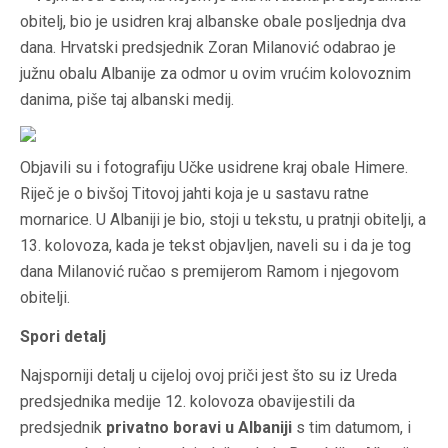
obitelj, bio je usidren kraj albanske obale posljednja dva
dana. Hrvatski predsjednik Zoran Milanović odabrao je
južnu obalu Albanije za odmor u ovim vrućim kolovoznim
danima, piše taj albanski medij.
Objavili su i fotografiju Učke usidrene kraj obale Himere.
Riječ je o bivšoj Titovoj jahti koja je u sastavu ratne
mornarice. U Albaniji je bio, stoji u tekstu, u pratnji obitelji, a
13. kolovoza, kada je tekst objavljen, naveli su i da je tog
dana Milanović ručao s premijerom Ramom i njegovom
obitelji.
Spori detalj
Najsporniji detalj u cijeloj ovoj priči jest što su iz Ureda
predsjednika medije 12. kolovoza obavijestili da
predsjednik
privatno boravi u Albaniji
s tim datumom, i