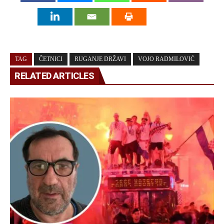
TAG
ČETNICI
RUGANJE DRŽAVI
VOJO RADMILOVIĆ
RELATED ARTICLES