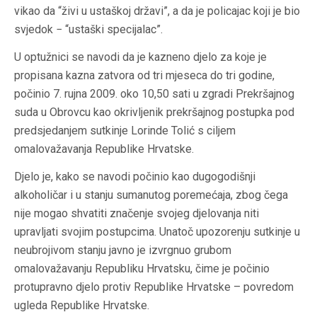
vikao da “živi u ustaškoj državi”, a da je policajac koji je bio
svjedok − “ustaški specijalac”.
U optužnici se navodi da je kazneno djelo za koje je
propisana kazna zatvora od tri mjeseca do tri godine,
počinio 7. rujna 2009. oko 10,50 sati u zgradi Prekršajnog
suda u Obrovcu kao okrivljenik prekršajnog postupka pod
predsjedanjem sutkinje Lorinde Tolić s ciljem
omalovažavanja Republike Hrvatske.
Djelo je, kako se navodi počinio kao dugogodišnji
alkoholičar i u stanju sumanutog poremećaja, zbog čega
nije mogao shvatiti značenje svojeg djelovanja niti
upravljati svojim postupcima. Unatoč upozorenju sutkinje u
neubrojivom stanju javno je izvrgnuo grubom
omalovažavanju Republiku Hrvatsku, čime je počinio
protupravno djelo protiv Republike Hrvatske – povredom
ugleda Republike Hrvatske.