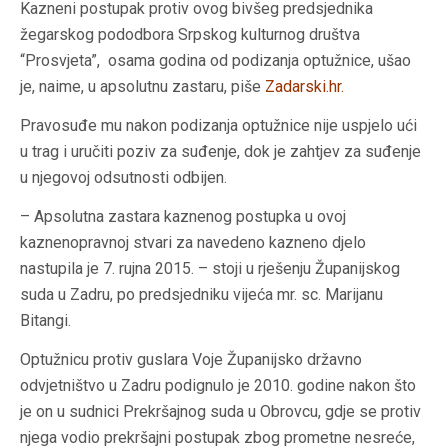
Kazneni postupak protiv ovog bivšeg predsjednika
žegarskog pododbora Srpskog kulturnog društva
“Prosvjeta”, osama godina od podizanja optužnice, ušao
je, naime, u apsolutnu zastaru, piše
Zadarski.hr
.
Pravosuđe mu nakon podizanja optužnice nije uspjelo ući
u trag i uručiti poziv za suđenje, dok je zahtjev za suđenje
u njegovoj odsutnosti odbijen.
– Apsolutna zastara kaznenog postupka u ovoj
kaznenopravnoj stvari za navedeno kazneno djelo
nastupila je 7. rujna 2015. – stoji u rješenju Županijskog
suda u Zadru, po predsjedniku vijeća mr. sc. Marijanu
Bitangi.
Optužnicu protiv guslara Voje Županijsko državno
odvjetništvo u Zadru podignulo je 2010. godine nakon što
je on u sudnici Prekršajnog suda u Obrovcu, gdje se protiv
njega vodio prekršajni postupak zbog prometne nesreće,