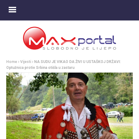
Home
Vijesti
NA SUDU JE VIKAO DA ŽIVI U USTAŠKOJ DRŽAVI:
Optužnica protiv Srbina otišla u zastaru