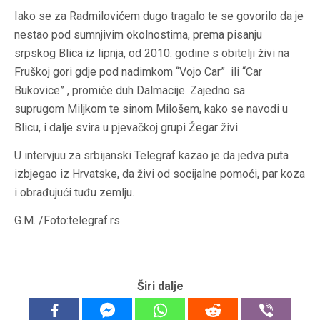
Iako se za Radmilovićem dugo tragalo te se govorilo da je
nestao pod sumnjivim okolnostima, prema pisanju
srpskog Blica iz lipnja, od 2010. godine s obitelji živi na
Fruškoj gori gdje pod nadimkom “Vojo Car” ili “Car
Bukovice” , promiče duh Dalmacije. Zajedno sa
suprugom Miljkom te sinom Milošem, kako se navodi u
Blicu, i dalje svira u pjevačkoj grupi Žegar živi.
U intervjuu za srbijanski Telegraf kazao je da jedva puta
izbjegao iz Hrvatske, da živi od socijalne pomoći, par koza
i obrađujući tuđu zemlju.
G.M. /Foto:telegraf.rs
Širi dalje