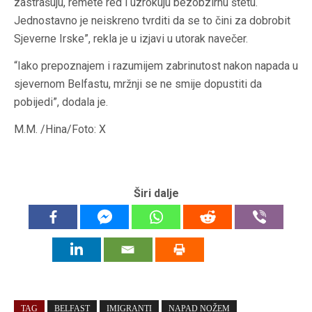
zastrašuju, remete red i uzrokuju bezobzirnu štetu.
Jednostavno je neiskreno tvrditi da se to čini za dobrobit
Sjeverne Irske”, rekla je u izjavi u utorak navečer.
“Iako prepoznajem i razumijem zabrinutost nakon napada u
sjevernom Belfastu, mržnji se ne smije dopustiti da
pobijedi”, dodala je.
M.M. /Hina/Foto: X
Širi dalje
TAG
BELFAST
IMIGRANTI
NAPAD NOŽEM