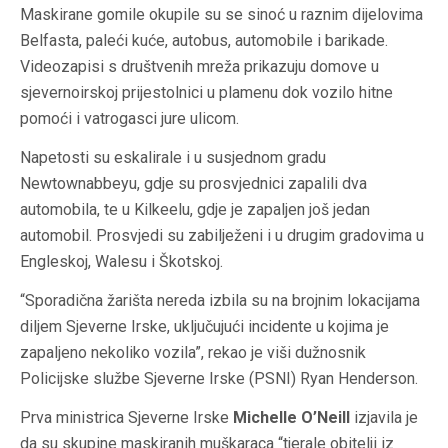
Maskirane gomile okupile su se sinoć u raznim dijelovima
Belfasta, paleći kuće, autobus, automobile i barikade.
Videozapisi s društvenih mreža prikazuju domove u
sjevernoirskoj prijestolnici u plamenu dok vozilo hitne
pomoći i vatrogasci jure ulicom.
Napetosti su eskalirale i u susjednom gradu
Newtownabbeyu, gdje su prosvjednici zapalili dva
automobila, te u Kilkeelu, gdje je zapaljen još jedan
automobil. Prosvjedi su zabilježeni i u drugim gradovima u
Engleskoj, Walesu i Škotskoj.
“Sporadična žarišta nereda izbila su na brojnim lokacijama
diljem Sjeverne Irske, uključujući incidente u kojima je
zapaljeno nekoliko vozila”, rekao je viši dužnosnik
Policijske službe Sjeverne Irske (PSNI) Ryan Henderson.
Prva ministrica Sjeverne Irske
Michelle O’Neill
izjavila je
da su skupine maskiranih muškaraca “tjerale obitelji iz