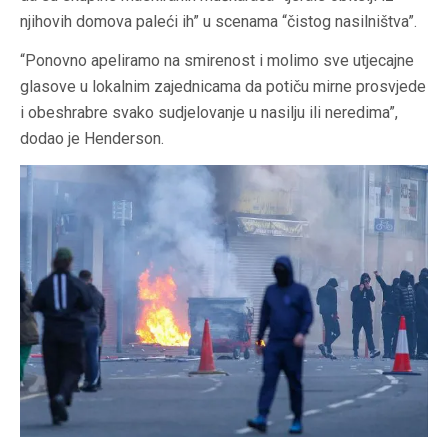
njihovih domova paleći ih” u scenama “čistog nasilništva”.
“Ponovno apeliramo na smirenost i molimo sve utjecajne
glasove u lokalnim zajednicama da potiču mirne prosvjede
i obeshrabre svako sudjelovanje u nasilju ili neredima”,
dodao je Henderson.