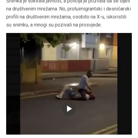
Snimka je šokirala javnost, a policija je pozvala da se dijeli
na društvenim mrežama. No, protuimigrantski i desničarski
profili na društvenim mrežama, osobito na X-u, iskoristili
su snimku, a mnogi su pozivali na prosvjede.