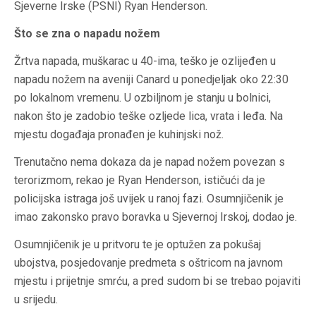
Sjeverne Irske (PSNI) Ryan Henderson.
Što se zna o napadu nožem
Žrtva napada, muškarac u 40-ima, teško je ozlijeđen u
napadu nožem na aveniji Canard u ponedjeljak oko 22:30
po lokalnom vremenu. U ozbiljnom je stanju u bolnici,
nakon što je zadobio teške ozljede lica, vrata i leđa. Na
mjestu događaja pronađen je kuhinjski nož.
Trenutačno nema dokaza da je napad nožem povezan s
terorizmom, rekao je Ryan Henderson, ističući da je
policijska istraga još uvijek u ranoj fazi. Osumnjičenik je
imao zakonsko pravo boravka u Sjevernoj Irskoj, dodao je.
Osumnjičenik je u pritvoru te je optužen za pokušaj
ubojstva, posjedovanje predmeta s oštricom na javnom
mjestu i prijetnje smrću, a pred sudom bi se trebao pojaviti
u srijedu.