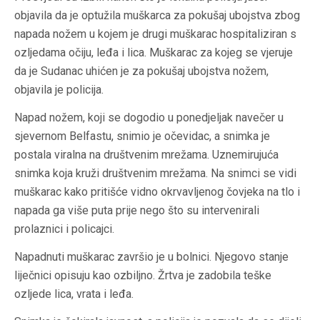
objavila da je optužila muškarca za pokušaj ubojstva zbog
napada nožem u kojem je drugi muškarac hospitaliziran s
ozljedama očiju, leđa i lica. Muškarac za kojeg se vjeruje
da je Sudanac uhićen je za pokušaj ubojstva nožem,
objavila je policija.
Napad nožem, koji se dogodio u ponedjeljak navečer u
sjevernom Belfastu, snimio je očevidac, a snimka je
postala viralna na društvenim mrežama. Uznemirujuća
snimka koja kruži društvenim mrežama. Na snimci se vidi
muškarac kako pritišće vidno okrvavljenog čovjeka na tlo i
napada ga više puta prije nego što su intervenirali
prolaznici i policajci.
Napadnuti muškarac završio je u bolnici. Njegovo stanje
liječnici opisuju kao ozbiljno. Žrtva je zadobila teške
ozljede lica, vrata i leđa.