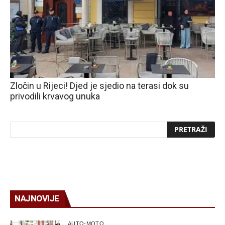
Zločin u Rijeci! Djed je sjedio na terasi dok su
privodili krvavog unuka
NAJNOVIJE
AUTO-MOTO