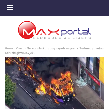
Home
Vijesti
Neredi u Irskoj zbog napada migranta. Sudanac pokušao
odrubiti glavu čovjeku