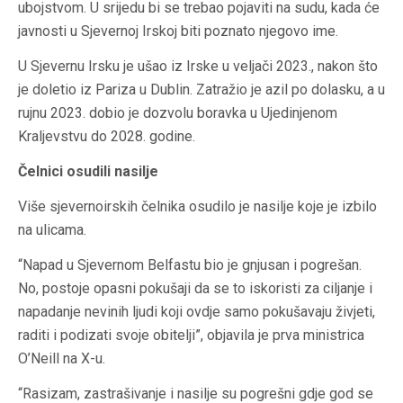
ubojstvom. U srijedu bi se trebao pojaviti na sudu, kada će
javnosti u Sjevernoj Irskoj biti poznato njegovo ime.
U Sjevernu Irsku je ušao iz Irske u veljači 2023., nakon što
je doletio iz Pariza u Dublin. Zatražio je azil po dolasku, a u
rujnu 2023. dobio je dozvolu boravka u Ujedinjenom
Kraljevstvu do 2028. godine.
Čelnici osudili nasilje
Više sjevernoirskih čelnika osudilo je nasilje koje je izbilo
na ulicama.
“Napad u Sjevernom Belfastu bio je gnjusan i pogrešan.
No, postoje opasni pokušaji da se to iskoristi za ciljanje i
napadanje nevinih ljudi koji ovdje samo pokušavaju živjeti,
raditi i podizati svoje obitelji”, objavila je prva ministrica
O’Neill na X-u.
“Rasizam, zastrašivanje i nasilje su pogrešni gdje god se