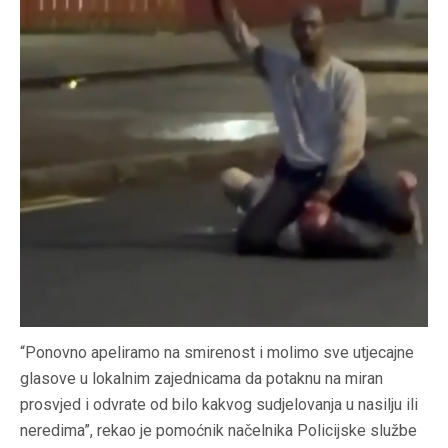
“Ponovno apeliramo na smirenost i molimo sve utjecajne
glasove u lokalnim zajednicama da potaknu na miran
prosvjed i odvrate od bilo kakvog sudjelovanja u nasilju ili
neredima”, rekao je pomoćnik načelnika Policijske službe