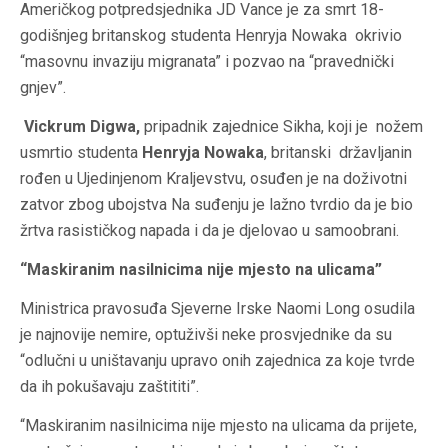
Američkog potpredsjednika JD Vance je za smrt 18-
godišnjeg britanskog studenta Henryja Nowaka okrivio
“masovnu invaziju migranata” i pozvao na “pravednički
gnjev”.
Vickrum Digwa,
pripadnik zajednice Sikha, koji je nožem
usmrtio studenta
Henryja Nowaka
, britanski državljanin
rođen u Ujedinjenom Kraljevstvu, osuđen je na doživotni
zatvor zbog ubojstva Na suđenju je lažno tvrdio da je bio
žrtva rasističkog napada i da je djelovao u samoobrani.
“Maskiranim nasilnicima nije mjesto na ulicama”
Ministrica pravosuđa Sjeverne Irske Naomi Long osudila
je najnovije nemire, optuživši neke prosvjednike da su
“odlučni u uništavanju upravo onih zajednica za koje tvrde
da ih pokušavaju zaštititi”.
“Maskiranim nasilnicima nije mjesto na ulicama da prijete,