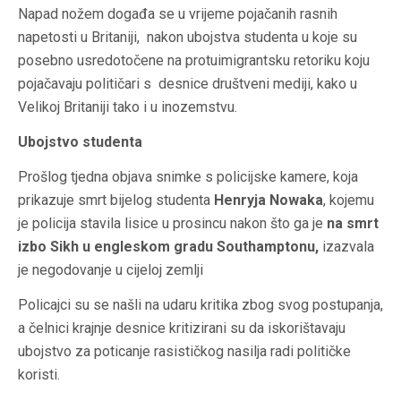
Napad nožem događa se u vrijeme pojačanih rasnih
napetosti u Britaniji, nakon ubojstva studenta u koje su
posebno usredotočene na protuimigrantsku retoriku koju
pojačavaju političari s desnice društveni mediji, kako u
Velikoj Britaniji tako i u inozemstvu.
Ubojstvo studenta
Prošlog tjedna objava snimke s policijske kamere, koja
prikazuje smrt bijelog studenta
Henryja Nowaka
, kojemu
je policija stavila lisice u prosincu nakon što ga je
na smrt
izbo Sikh u engleskom gradu Southamptonu,
izazvala
je negodovanje u cijeloj zemlji
Policajci su se našli na udaru kritika zbog svog postupanja,
a čelnici krajnje desnice kritizirani su da iskorištavaju
ubojstvo za poticanje rasističkog nasilja radi političke
koristi.