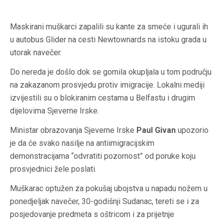
Maskirani muškarci zapalili su kante za smeće i ugurali ih
u autobus Glider na cesti Newtownards na istoku grada u
utorak navečer.
Do nereda je došlo dok se gomila okupljala u tom području
na zakazanom prosvjedu protiv imigracije. Lokalni mediji
izvijestili su o blokiranim cestama u Belfastu i drugim
dijelovima Sjeverne Irske.
Ministar obrazovanja Sjeverne Irske
Paul Givan
upozorio
je da će svako nasilje na antiimigracijskim
demonstracijama “odvratiti pozornost” od poruke koju
prosvjednici žele poslati.
Muškarac optužen za pokušaj ubojstva u napadu nožem u
ponedjeljak navečer, 30-godišnji Sudanac, tereti se i za
posjedovanje predmeta s oštricom i za prijetnje