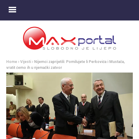
Home
Vijesti
Nijemci zaprijetili: Pomilujete li Perkovića i Mustača,
vratit ćemo ih u njemački zatvor