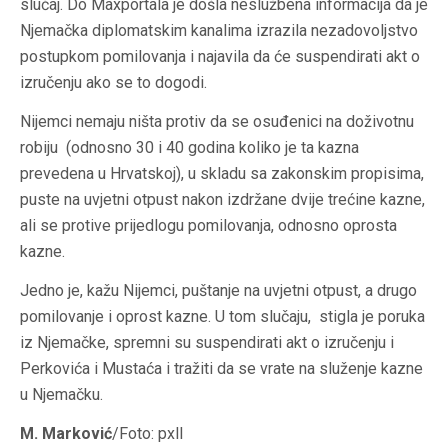
slučaj. Do
Maxportala
je došla neslužbena informacija da je
Njemačka diplomatskim kanalima izrazila nezadovoljstvo
postupkom pomilovanja i najavila da će suspendirati akt o
izručenju ako se to dogodi.
Nijemci nemaju ništa protiv da se osuđenici na doživotnu
robiju (odnosno 30 i 40 godina koliko je ta kazna
prevedena u Hrvatskoj), u skladu sa zakonskim propisima,
puste na uvjetni otpust nakon izdržane dvije trećine kazne,
ali se protive prijedlogu pomilovanja, odnosno oprosta
kazne.
Jedno je, kažu Nijemci, puštanje na uvjetni otpust, a drugo
pomilovanje i oprost kazne. U tom slučaju, stigla je poruka
iz Njemačke, spremni su suspendirati akt o izručenju i
Perkovića i Mustaća i tražiti da se vrate na služenje kazne
u Njemačku.
M. Marković
/Foto: pxll