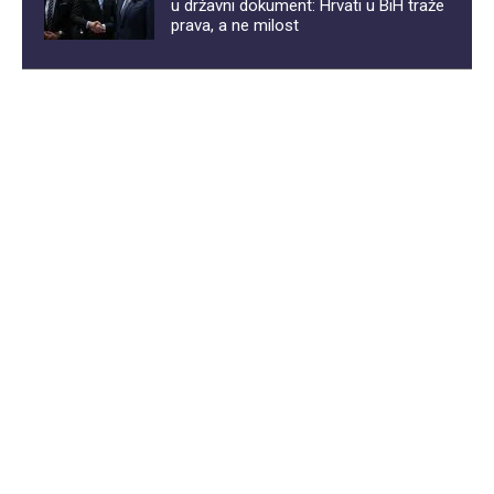
u državni dokument: Hrvati u BiH traže
prava, a ne milost