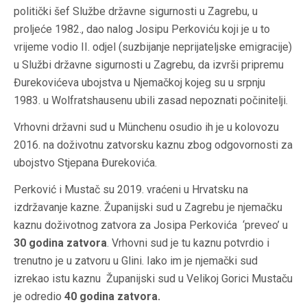
politički šef Službe državne sigurnosti u Zagrebu, u
proljeće 1982., dao nalog Josipu Perkoviću koji je u to
vrijeme vodio II. odjel (suzbijanje neprijateljske emigracije)
u Službi državne sigurnosti u Zagrebu, da izvrši pripremu
Đurekovićeva ubojstva u Njemačkoj kojeg su u srpnju
1983. u Wolfratshausenu ubili zasad nepoznati počinitelji.
Vrhovni državni sud u Münchenu osudio ih je u kolovozu
2016. na doživotnu zatvorsku kaznu zbog odgovornosti za
ubojstvo Stjepana Đurekovića.
Perković i Mustač su 2019. vraćeni u Hrvatsku na
izdržavanje kazne. Županijski sud u Zagrebu je njemačku
kaznu doživotnog zatvora za Josipa Perkovića ‘preveo’ u
30 godina zatvora
. Vrhovni sud je tu kaznu potvrdio i
trenutno je u zatvoru u Glini. Iako im je njemački sud
izrekao istu kaznu Županijski sud u Velikoj Gorici Mustaču
je odredio
40 godina zatvora.