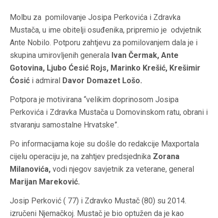
Molbu za pomilovanje Josipa Perkovića i Zdravka
Mustača, u ime obitelji osuđenika, pripremio je odvjetnik
Ante Nobilo. Potporu zahtjevu za pomilovanjem dala je i
skupina umirovljenih generala
Ivan Čermak, Ante
Gotovina, Ljubo Ćesić Rojs, Marinko Krešić, Krešimir
Ćosić
i admiral
Davor Domazet Lošo.
Potpora je motivirana “velikim doprinosom Josipa
Perkovića i Zdravka Mustača u Domovinskom ratu, obrani i
stvaranju samostalne Hrvatske”.
Po informacijama koje su došle do redakcije
Maxportala
cijelu operaciju je, na zahtjev predsjednika
Zorana
Milanovića,
vodi njegov savjetnik za veterane, general
Marijan Mareković.
Josip Perković ( 77) i Zdravko Mustač (80) su 2014.
izručeni Njemačkoj. Mustač je bio optužen da je kao