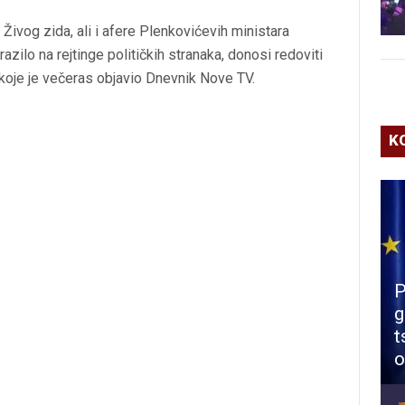
Živog zida, ali i afere Plenkovićevih ministara
razilo na rejtinge političkih stranaka, donosi redoviti
koje je večeras objavio Dnevnik Nove TV.
K
P
g
t
o