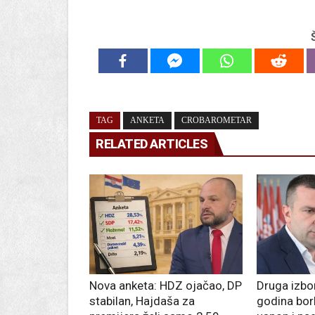
TAG
ANKETA
CROBAROMETAR
RELATED ARTICLES
Nova anketa: HDZ ojačao, DP
Druga izbor
stabilan, Hajdaša za
godina bor