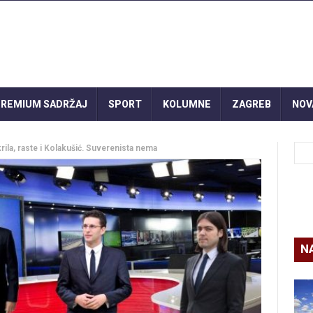
REMIUM SADRŽAJ
SPORT
KOLUMNE
ZAGREB
NOV
a, raste i Kolakušić. Suverenista nema
N