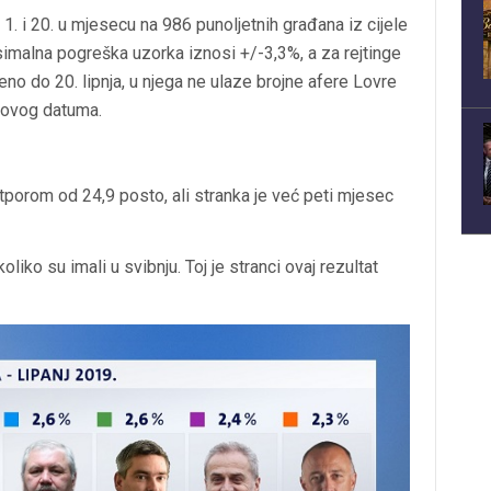
1. i 20. u mjesecu na 986 punoljetnih građana iz cijele
malna pogreška uzorka iznosi +/-3,3%, a za rejtinge
eno do 20. lipnja, u njega ne ulaze brojne afere Lovre
 ovog datuma.
tporom od 24,9 posto, ali stranka je već peti mjesec
iko su imali u svibnju. Toj je stranci ovaj rezultat