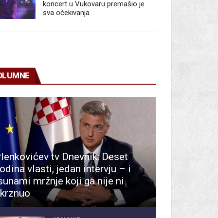
koncert u Vukovaru premašio je
sva očekivanja
OLUMNE
lenkovićev tv Dnevnik: Deset
odina vlasti, jedan intervju – i
sunami mržnje koji ga nije ni
krznuo