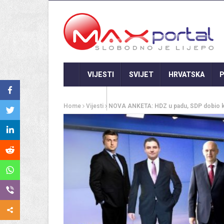
VIJESTI
SVIJET
HRVATSKA
P
GASTRO
Home
Vijesti
NOVA ANKETA: HDZ u padu, SDP dobio kril