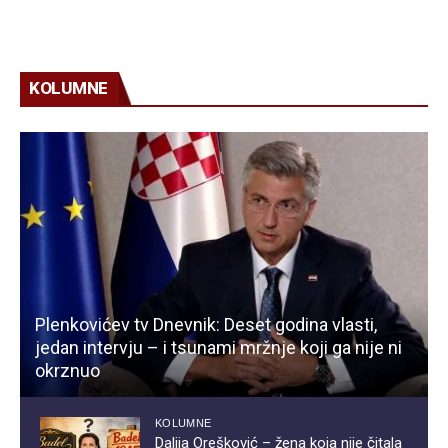
KOLUMNE
Plenkovićev tv Dnevnik: Deset godina vlasti,
jedan intervju – i tsunami mržnje koji ga nije ni
okrznuo
KOLUMNE
Dalija Orešković – žena koja nije čitala