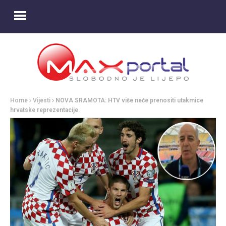
Home
Vijesti
NOVA SRAMOTA: HTV više neće prenositi utakmice
hrvatske reprezentacije