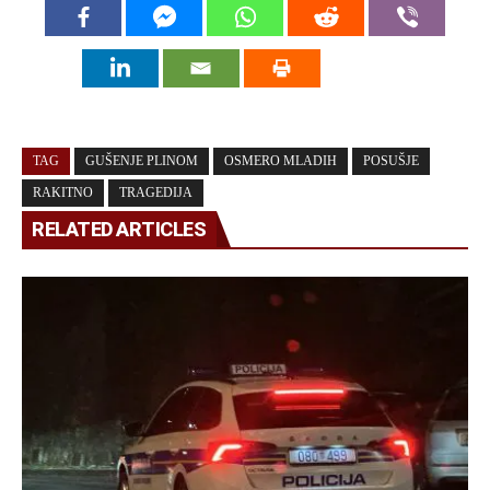
TAG
GUŠENJE PLINOM
OSMERO MLADIH
POSUŠJE
RAKITNO
TRAGEDIJA
RELATED ARTICLES