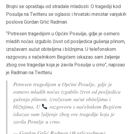
Brojni se opraštaju od stradale mladosti. O tragediji kod
Posušja na Twitteru se oglasio i hrvatski ministar vanjskih
poslova Gordan Grlić Radman.
“Potresen tragedijom u Općini Posušje, gdje je osmero
mladih noćas izgubilo život od posljedica gušenja plinom,
izražavam sućut obiteljima i bližnjima. U telefonskom
razgovoru s načelnikom Begićem iskazao sam žaljenje
zbog ove tragedije koja je zavila Posušje u crno”, napisao
je Radman na Twitteru.
Potresen tragedijom u Općini Posušje, gdje je
osmero mladih noćas izgubilo život od posljedica
gušenja plinom, izražavam sućut obiteljima i
bližnjima. U
razgovoru s načelnikom Begićem
iskazao sam žaljenje zbog ove tragedije koja je
zavila Posušje u crno.
— Gordan Grlić Radman (@grlicradman)