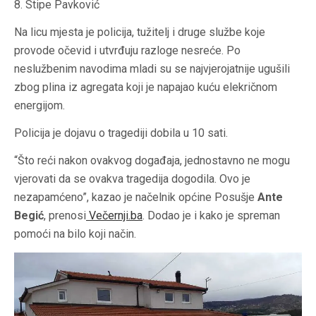
8. Stipe Pavković
Na licu mjesta je policija, tužitelj i druge službe koje
provode očevid i utvrđuju razloge nesreće. Po
neslužbenim navodima mladi su se najvjerojatnije ugušili
zbog plina iz agregata koji je napajao kuću elekričnom
energijom.
Policija je dojavu o tragediji dobila u 10 sati.
“Što reći nakon ovakvog događaja, jednostavno ne mogu
vjerovati da se ovakva tragedija dogodila. Ovo je
nezapamćeno”, kazao je načelnik općine Posušje
Ante
Begić
, prenosi
Večernji.ba
. Dodao je i kako je spreman
pomoći na bilo koji način.