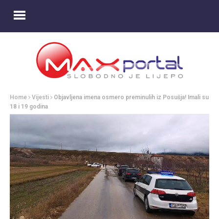
Home
Vijesti
Objavljena imena osmero preminulih iz Posušja! Imali su
18 i 19 godina