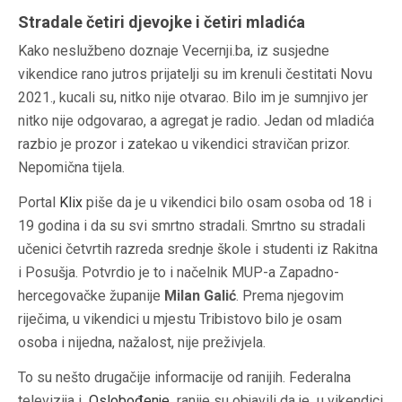
Stradale četiri djevojke i četiri mladića
Kako neslužbeno doznaje Vecernji.ba, iz susjedne
vikendice rano jutros prijatelji su im krenuli čestitati Novu
2021., kucali su, nitko nije otvarao. Bilo im je sumnjivo jer
nitko nije odgovarao, a agregat je radio. Jedan od mladića
razbio je prozor i zatekao u vikendici stravičan prizor.
Nepomična tijela.
Portal
Klix
piše da je u vikendici bilo osam osoba od 18 i
19 godina i da su svi smrtno stradali. Smrtno su stradali
učenici četvrtih razreda srednje škole i studenti iz Rakitna
i Posušja. Potvrdio je to i načelnik MUP-a Zapadno-
hercegovačke županije
Milan Galić
. Prema njegovim
riječima, u vikendici u mjestu Tribistovo bilo je osam
osoba i nijedna, nažalost, nije preživjela.
To su nešto drugačije informacije od ranijih. Federalna
televizija i
Oslobođenje
ranije su objavili da je u vikendici