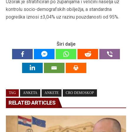
Uzorak je stratificiran po županijama i veličini naselja uz
kontrolu socio-demografskih obilježja, a standardna
pogreška iznosi ±3,04% uz razinu pouzdanosti od 95%.
Širi dalje
TAG
ANKETA
ANKETE
CRO DEMOSKOP
RELATED ARTICLES