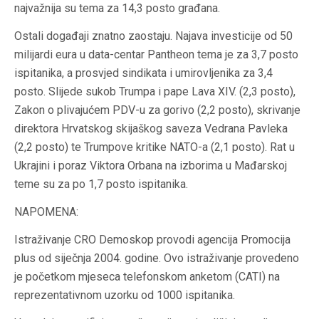
najvažnija su tema za 14,3 posto građana.
Ostali događaji znatno zaostaju. Najava investicije od 50
milijardi eura u data-centar Pantheon tema je za 3,7 posto
ispitanika, a prosvjed sindikata i umirovljenika za 3,4
posto. Slijede sukob Trumpa i pape Lava XIV. (2,3 posto),
Zakon o plivajućem PDV-u za gorivo (2,2 posto), skrivanje
direktora Hrvatskog skijaškog saveza Vedrana Pavleka
(2,2 posto) te Trumpove kritike NATO-a (2,1 posto). Rat u
Ukrajini i poraz Viktora Orbana na izborima u Mađarskoj
teme su za po 1,7 posto ispitanika.
NAPOMENA:
Istraživanje CRO Demoskop provodi agencija Promocija
plus od siječnja 2004. godine. Ovo istraživanje provedeno
je početkom mjeseca telefonskom anketom (CATI) na
reprezentativnom uzorku od 1000 ispitanika.