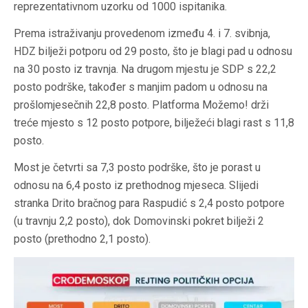
reprezentativnom uzorku od 1000 ispitanika.
Prema istraživanju provedenom između 4. i 7. svibnja,
HDZ bilježi potporu od 29 posto, što je blagi pad u odnosu
na 30 posto iz travnja. Na drugom mjestu je SDP s 22,2
posto podrške, također s manjim padom u odnosu na
prošlomjesečnih 22,8 posto. Platforma Možemo! drži
treće mjesto s 12 posto potpore, bilježeći blagi rast s 11,8
posto.
Most je četvrti sa 7,3 posto podrške, što je porast u
odnosu na 6,4 posto iz prethodnog mjeseca. Slijedi
stranka Drito bračnog para Raspudić s 2,4 posto potpore
(u travnju 2,2 posto), dok Domovinski pokret bilježi 2
posto (prethodno 2,1 posto).