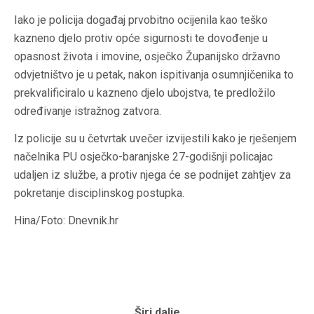
Iako je policija događaj prvobitno ocijenila kao teško
kazneno djelo protiv opće sigurnosti te dovođenje u
opasnost života i imovine, osječko Županijsko državno
odvjetništvo je u petak, nakon ispitivanja osumnjičenika to
prekvalificiralo u kazneno djelo ubojstva, te predložilo
određivanje istražnog zatvora.
Iz policije su u četvrtak uvečer izvijestili kako je rješenjem
načelnika PU osječko-baranjske 27-godišnji policajac
udaljen iz službe, a protiv njega će se podnijet zahtjev za
pokretanje disciplinskog postupka.
Hina/Foto: Dnevnik.hr
Širi dalje