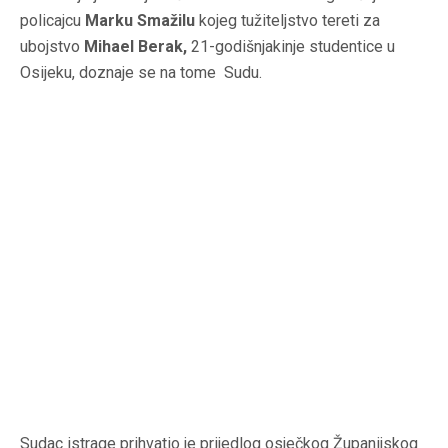
policajcu
Marku Smažilu
kojeg tužiteljstvo tereti za
ubojstvo
Mihael Berak,
21-godišnjakinje studentice u
Osijeku, doznaje se na tome Sudu.
Sudac istrage prihvatio je prijedlog osječkog Županijskog