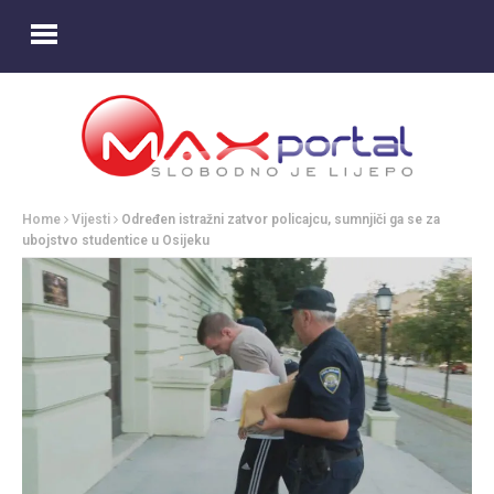
Home
Vijesti
Određen istražni zatvor policajcu, sumnjiči ga se za
ubojstvo studentice u Osijeku