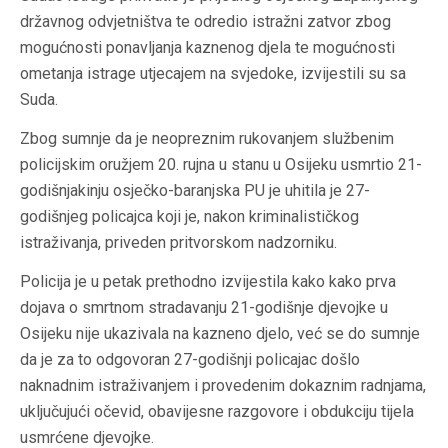
državnog odvjetništva te odredio istražni zatvor zbog
mogućnosti ponavljanja kaznenog djela te mogućnosti
ometanja istrage utjecajem na svjedoke, izvijestili su sa
Suda.
Zbog sumnje da je neopreznim rukovanjem službenim
policijskim oružjem 20. rujna u stanu u Osijeku usmrtio 21-
godišnjakinju osječko-baranjska PU je uhitila je 27-
godišnjeg policajca koji je, nakon kriminalističkog
istraživanja, priveden pritvorskom nadzorniku.
Policija je u petak prethodno izvijestila kako kako prva
dojava o smrtnom stradavanju 21-godišnje djevojke u
Osijeku nije ukazivala na kazneno djelo, već se do sumnje
da je za to odgovoran 27-godišnji policajac došlo
naknadnim istraživanjem i provedenim dokaznim radnjama,
uključujući očevid, obavijesne razgovore i obdukciju tijela
usmrćene djevojke.