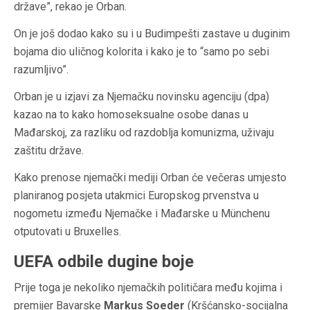
države”, rekao je Orban.
On je još dodao kako su i u Budimpešti zastave u duginim
bojama dio uličnog kolorita i kako je to “samo po sebi
razumljivo”.
Orban je u izjavi za Njemačku novinsku agenciju (dpa)
kazao na to kako homoseksualne osobe danas u
Mađarskoj, za razliku od razdoblja komunizma, uživaju
zaštitu države.
Kako prenose njemački mediji Orban će večeras umjesto
planiranog posjeta utakmici Europskog prvenstva u
nogometu između Njemačke i Mađarske u Münchenu
otputovati u Bruxelles.
UEFA odbile dugine boje
Prije toga je nekoliko njemačkih političara među kojima i
premijer Bavarske
Markus Soeder
(Kršćansko-socijalna