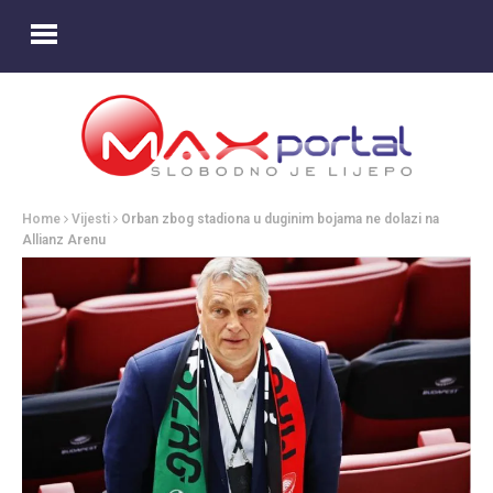
Home
Vijesti
Orban zbog stadiona u duginim bojama ne dolazi na
Allianz Arenu