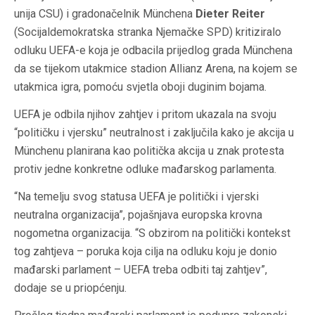
unija CSU) i gradonačelnik Münchena
Dieter Reiter
(Socijaldemokratska stranka Njemačke SPD) kritiziralo
odluku UEFA-e koja je odbacila prijedlog grada Münchena
da se tijekom utakmice stadion Allianz Arena, na kojem se
utakmica igra, pomoću svjetla oboji duginim bojama.
UEFA je odbila njihov zahtjev i pritom ukazala na svoju
“političku i vjersku” neutralnost i zaključila kako je akcija u
Münchenu planirana kao politička akcija u znak protesta
protiv jedne konkretne odluke mađarskog parlamenta.
“Na temelju svog statusa UEFA je politički i vjerski
neutralna organizacija”, pojašnjava europska krovna
nogometna organizacija. “S obzirom na politički kontekst
tog zahtjeva – poruka koja cilja na odluku koju je donio
mađarski parlament – UEFA treba odbiti taj zahtjev”,
dodaje se u priopćenju.