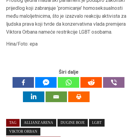
Prošlog tjedna mađarski parlament je podupro zakonski
prijedlog koji zabranjuje ‘promicanje’ homoseksualnosti
među maloljetnicima, što je izazvalo reakciju aktivista za
ljudska prava koji tvrde da konzervativna vlada premijera
Viktora Orbana nameće restrikcije LGBT osobama.
Hina/Foto: epa
Širi dalje
TAG
ALLIANZ ARENA
DUGINE BOJE
LGBT
VIKTOR ORBAN