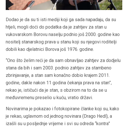
Dodao je da su ti isti mediji koji ga sada napadaju, da su
htjeli, mogli doći do podatka da je zahtjev za stan u
vukovarskom Borovu naselju podnio još 2000. godine kao
nositelj stanarskog prava u stanu koji su njegovi roditelji
dobili kao djelatnici Borova još 1976. godine.
“Ono što želim reći je da sam obnavljao zahtjev za dodjelu
stana da bih i sam 2003. podnio zahtjev za stambeno
zbrinjavanje, a stan sam konačno dobio krajem 2011.
godine, dakle nakon 11 godina čekanja prava na stan”,
rekao je, ističući da je stan, s obzirom na to da se u
međuvremenu preselio u kuću, vratio državi.
Novinarima je pokazao i fotokopirane članke koji su, kako
je rekao, uglavnom od jednog novinara (Drago Hedl), a
izašli su u posljednje vrijeme i svi su odreda “kontra”