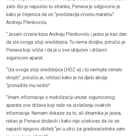
zato što je napustio tu stranke, Penava je odgovorio je
kako je činjenica da on “predstavlja crvenu maramu”
Andreju Plenkoviću.
“Jesam crvena krpa Andreju Plenkoviću i jasno je kao dan
da iza ovoga stoji središnjica. Tu nema dvojbe, poručio je
Penava koji ističe i da je u sve uključen i državni
sigurnosni aparat.
“Iza ovoga stoji središnjica (HDZ-a) i to nemojte nimalo
dvojiti”, poručio je, ističući kako je na djelu akcija
“pronađite mu nešto”.
“Imam informacije o mobilizaciji unutar sigurnosnog
aparata ove države koji rade na izvlačenju ovakvih
informacija. Nemam dokaze za to, ali dinamika je jasna,
rekao je Penava dodavši i kako nije očekivao da će se
napasti njegovu obitelj “jer u utrci za gradonačelnika sam