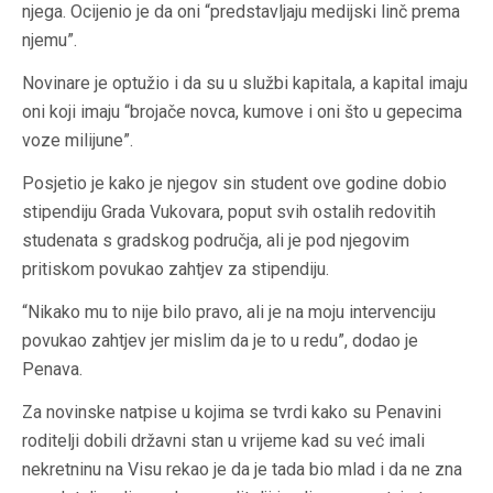
njega. Ocijenio je da oni “predstavljaju medijski linč prema
njemu”.
Novinare je optužio i da su u službi kapitala, a kapital imaju
oni koji imaju “brojače novca, kumove i oni što u gepecima
voze milijune”.
Posjetio je kako je njegov sin student ove godine dobio
stipendiju Grada Vukovara, poput svih ostalih redovitih
studenata s gradskog područja, ali je pod njegovim
pritiskom povukao zahtjev za stipendiju.
“Nikako mu to nije bilo pravo, ali je na moju intervenciju
povukao zahtjev jer mislim da je to u redu”, dodao je
Penava.
Za novinske natpise u kojima se tvrdi kako su Penavini
roditelji dobili državni stan u vrijeme kad su već imali
nekretninu na Visu rekao je da je tada bio mlad i da ne zna