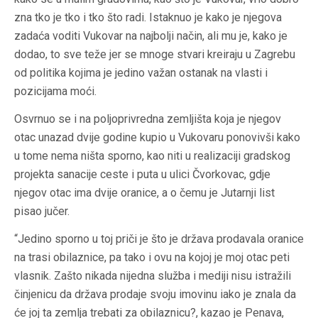
zna tko je tko i tko što radi. Istaknuo je kako je njegova
zadaća voditi Vukovar na najbolji način, ali mu je, kako je
dodao, to sve teže jer se mnoge stvari kreiraju u Zagrebu
od politika kojima je jedino važan ostanak na vlasti i
pozicijama moći.
Osvrnuo se i na poljoprivredna zemljišta koja je njegov
otac unazad dvije godine kupio u Vukovaru ponovivši kako
u tome nema ništa sporno, kao niti u realizaciji gradskog
projekta sanacije ceste i puta u ulici Čvorkovac, gdje
njegov otac ima dvije oranice, a o čemu je Jutarnji list
pisao jučer.
“Jedino sporno u toj priči je što je država prodavala oranice
na trasi obilaznice, pa tako i ovu na kojoj je moj otac peti
vlasnik. Zašto nikada nijedna služba i mediji nisu istražili
činjenicu da država prodaje svoju imovinu iako je znala da
će joj ta zemlja trebati za obilaznicu?, kazao je Penava,