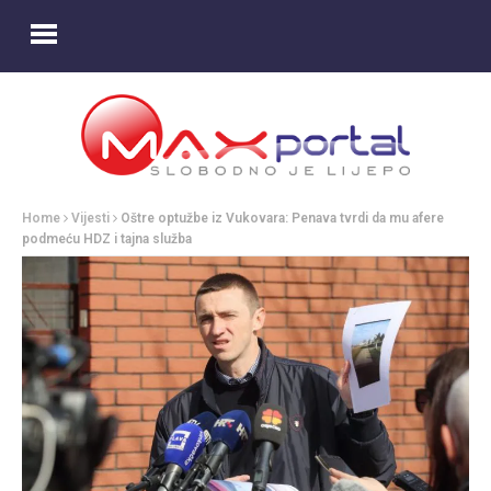
Home
Vijesti
Oštre optužbe iz Vukovara: Penava tvrdi da mu afere
podmeću HDZ i tajna služba