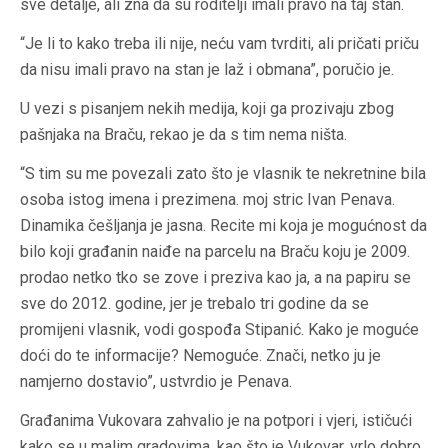
sve detalje, ali zna da su roditelji imali pravo na taj stan.
“Je li to kako treba ili nije, neću vam tvrditi, ali pričati priču
da nisu imali pravo na stan je laž i obmana”, poručio je.
U vezi s pisanjem nekih medija, koji ga prozivaju zbog
pašnjaka na Braču, rekao je da s tim nema ništa.
“S tim su me povezali zato što je vlasnik te nekretnine bila
osoba istog imena i prezimena. moj stric Ivan Penava.
Dinamika češljanja je jasna. Recite mi koja je mogućnost da
bilo koji građanin naiđe na parcelu na Braču koju je 2009.
prodao netko tko se zove i preziva kao ja, a na papiru se
sve do 2012. godine, jer je trebalo tri godine da se
promijeni vlasnik, vodi gospođa Stipanić. Kako je moguće
doći do te informacije? Nemoguće. Znači, netko ju je
namjerno dostavio”, ustvrdio je Penava.
Građanima Vukovara zahvalio je na potpori i vjeri, ističući
kako se u malim gradovima, kao što je Vukovar, vrlo dobro