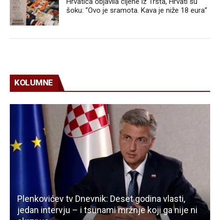
Hrvatica objavila cijene iz Trsta, Hrvati su
šoku: “Ovo je sramota. Kava je niže 18 eura”
KOLUMNE
Plenkovićev tv Dnevnik: Deset godina vlasti,
jedan intervju – i tsunami mržnje koji ga nije ni