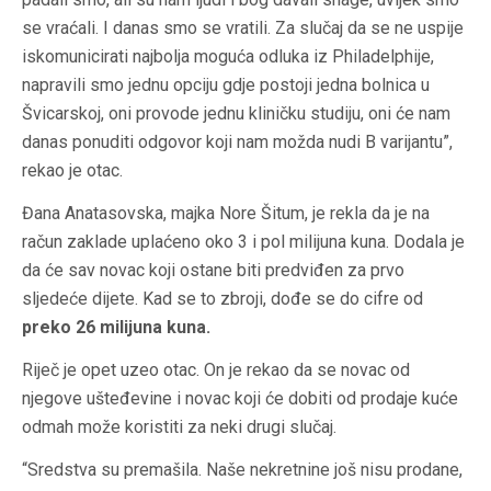
se vraćali. I danas smo se vratili. Za slučaj da se ne uspije
iskomunicirati najbolja moguća odluka iz Philadelphije,
napravili smo jednu opciju gdje postoji jedna bolnica u
Švicarskoj, oni provode jednu kliničku studiju, oni će nam
danas ponuditi odgovor koji nam možda nudi B varijantu”,
rekao je otac.
Đana Anatasovska, majka Nore Šitum, je rekla da je na
račun zaklade uplaćeno oko 3 i pol milijuna kuna. Dodala je
da će sav novac koji ostane biti predviđen za prvo
sljedeće dijete. Kad se to zbroji, dođe se do cifre od
preko 26 milijuna kuna.
Riječ je opet uzeo otac. On je rekao da se novac od
njegove ušteđevine i novac koji će dobiti od prodaje kuće
odmah može koristiti za neki drugi slučaj.
“Sredstva su premašila. Naše nekretnine još nisu prodane,