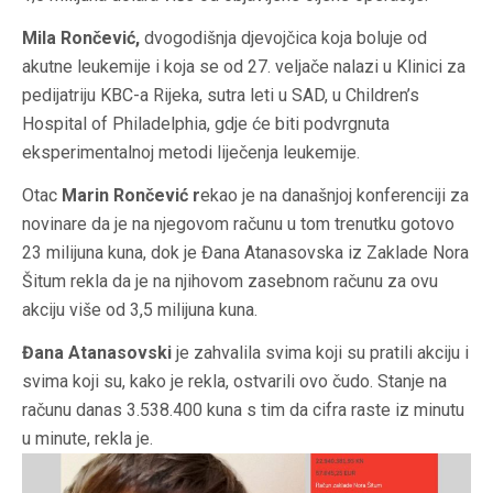
Mila Rončević,
dvogodišnja djevojčica koja boluje od
akutne leukemije i koja se od 27. veljače nalazi u Klinici za
pedijatriju KBC-a Rijeka, sutra leti u SAD, u Children’s
Hospital of Philadelphia, gdje će biti podvrgnuta
eksperimentalnoj metodi liječenja leukemije.
Otac
Marin Rončević r
ekao je na današnjoj konferenciji za
novinare da je na njegovom računu u tom trenutku gotovo
23 milijuna kuna, dok je Đana Atanasovska iz Zaklade Nora
Šitum rekla da je na njihovom zasebnom računu za ovu
akciju više od 3,5 milijuna kuna.
Đana Atanasovski
je zahvalila svima koji su pratili akciju i
svima koji su, kako je rekla, ostvarili ovo čudo. Stanje na
računu danas 3.538.400 kuna s tim da cifra raste iz minutu
u minute, rekla je.