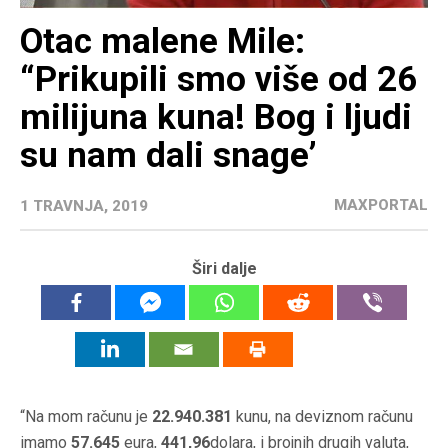
Otac malene Mile:
“Prikupili smo više od 26
milijuna kuna! Bog i ljudi
su nam dali snage’
MAXPORTAL
1 TRAVNJA, 2019
Širi dalje
“Na mom računu je
22.940.381
kunu, na deviznom računu
imamo
57.645
eura,
441,96
dolara, i brojnih drugih valuta,