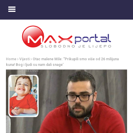
Home
Vijesti
Otac malene Mile: “Prikupili smo više od 26 milijuna
kuna! Bog i ljudi su nam dali snage’