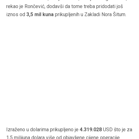
rekao je Rončević, dodavši da tome treba pridodati još
iznos od
3,5 mil kuna
prikupljenih u Zakladi Nora Šitum.
Izraženo u dolarima prikupljeno je
4.319.028
USD što je za
1,5 milijuna dolara više od objavljene cijene operacije.