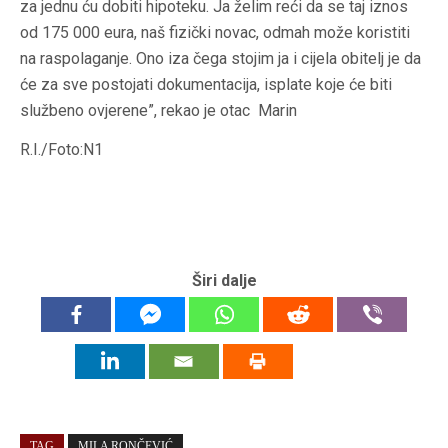
za jednu ću dobiti hipoteku. Ja želim reći da se taj iznos
od 175 000 eura, naš fizički novac, odmah može koristiti
na raspolaganje. Ono iza čega stojim ja i cijela obitelj je da
će za sve postojati dokumentacija, isplate koje će biti
službeno ovjerene”, rekao je otac Marin
R.I./Foto:N1
Širi dalje
TAG
MILA RONČEVIĆ