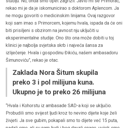
studiju. No, onda smo opet zagrizli. Javio mi se Primorac,
rekao mi je da je iskomunicirao s doktorom Aplencom. Ja
ne mogu govoriti o medicinskim linijama. Ovaj razgovor
koji sam imao s Primorcem, kojemu hvala, ispada da će oni
biti prisiljeni s obzirom na javnost nju uključiti u
eksperimentalne studije. Ono što ona može dobiti u toj
klinici je najbolja svjetska skrb i najveća šansa za
izliječenje. Hvala i gospodinu Đikiću, našem ambasadoru
Šimunoviću”, rekao je otac.
Zaklada Nora Šitum skupila
preko 3 i pol milijuna kuna.
Ukupno je to preko 26 milijuna
“Hvala i Kohorstu iz ambasade SAD-a koji se uključio.
Probudili smo svijest ljudi kroz to nevino dijete koje želi
živjeti. Ja sve gubim, pokapali smo to dijete već 15 puta,
padali smo, ali su nam ljudi i bog davali snage, uvijek smo